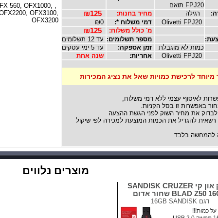
FPJ20 תואם
OFX 560, OFX1000,
 OFX2200, OFX3100,
ה:
רגילה
מחיר בחנות:
₪125
OFX3200
Olivetti FPJ20
דמי משלוח *:
₪0
מ' כולל משלוח:
₪125
עת:
מספר תשלומים:
עד 12 תשלומים
כמות לא מוגבלת
זמן אספקה:
עד 5 ימי עסקים
Olivetti FPJ20
אחריות:
שנה אחת
 מיוחד לרכישת כמויות שאל את נציג המכירות
שרות לאיסוף עצמי ללא דמי משלוח,
ור באפשרות זו בסל הקניות.
לבדוק את מחיר השוק לפני הגשת ההצעה
אית להגדיל את הכמות המוצעת למכירה לפי שיקול
להמחשה בלבד
מוצרים נלווים
דיסק און קי SANDISK CRUZER
BLAD Z50  שחור אדום
דגם
16GB SANDISK
ל כמות!!!