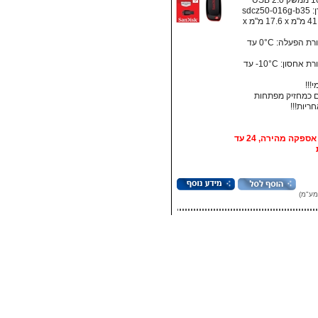
sdcz5
מידות: ‏41.5 מ"מ x ‏17.6 מ"מ x
• טמפרטורת הפעלה: ‏0°C עד
• טמפרטורת אחסון:‏ 10°C- עד
!!!
 כמחזיק מפתחות
אופציה: אספקה מהירה, 24 עד