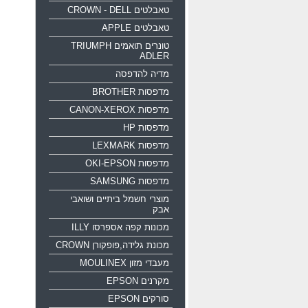
טאבלטים CROWN - DELL
טאבלטים APPLE
טונרים תואמים TRIUMPH
ADLER
מדיה להדפסה
מדפסות BROTHER
מדפסות CANON-XEROX
מדפסות HP
מדפסות LEXMARK
מדפסות OKI-EPSON
מדפסות SAMSUNG
מוצרי חשמל ביתיים ושואבי
אבק
מכונות קפה אספרסו ILLY
מכונת גלידה,פופקורן CROWN
מעבדי מזון MOULINEX
מקרנים EPSON
סורקים EPSON