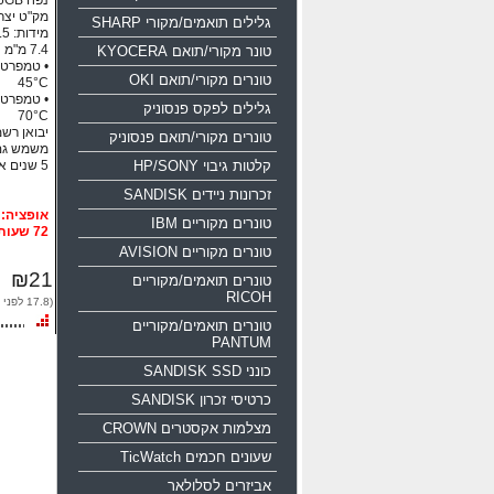
נפח 16GB ממשק USB 2.0
מק"ט יצרן: 0-016g-b35
גלילים תואמים/מקורי SHARP
טונר מקורי/תואם KYOCERA
טונרים מקורי/תואם OKI
45°C
גלילים לפקס פנסוניק
70°C
יבואן רשמי
טונרים מקורי/תואם פנסוניק
משמש גם
קלטות גיבוי HP/SONY
5 שנים אחריות!!!
זכרונות ניידים SANDISK
טונרים מקוריים IBM
72 שעות
טונרים מקוריים AVISION
₪21
טונרים תואמים/מקוריים
RICOH
(17.8 לפני מע"מ)
טונרים תואמים/מקוריים
PANTUM
כונני SANDISK SSD
כרטיסי זכרון SANDISK
מצלמות אקסטרים CROWN
שעונים חכמים TicWatch
אביזרים לסלולאר