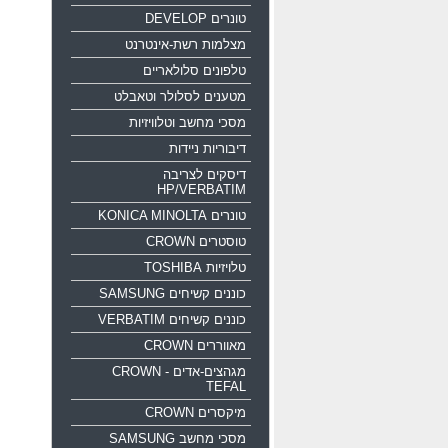
טונרים DEVELOP
מצלמות רשת-אינטרנט
טלפונים סלולאריים
מטענים לסלולר וטאבלט
מסכי מחשב וטלוויזיות
דיבוריות ניידות
דיסקים לצריבה
HP/VERBATIM
טונרים KONICA MINOLTA
טוסטרים CROWN
טלויזיות TOSHIBA
כוננים קשיחים SAMSUNG
כוננים קשיחים VERBATIM
מאווררים CROWN
מגהצים-אדים CROWN -
TEFAL
מיקסרים CROWN
מסכי מחשב SAMSUNG