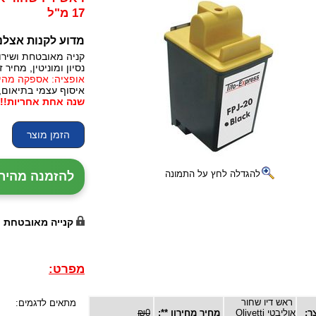
17 מ"ל
מדוע לקנות אצלנ
קניה מאובטחת ושירו
נסיון ומוניטין, מחיר זו
אופציה: אספקה מהירה, 24 עד 72 שעות (תלו
איסוף עצמי בתיאום,
שנה אחת אחריות!!!
להגדלה לחץ על התמונה
להזמנה מהירה עם נ
קנייה מאובטחת
מפרט:
ראש דיו שחור
מתאים לדגמים:
ר:
אוליבטי Olivetti
מחיר מחירון **:
₪0