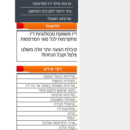
ערכות מילוי דיו למדפסת
ציוד היקפי לסביבת המחשב
קורקינט חשמלי
ברוכים הבאים לחברת איי ניד
חדשות
דיו משווקת טכנולוגיות דיו
מתקדמות לכל סוגי המדפסות
קיבלת הצעה יותר זולה משלנו
צלצל וקבל הנחה!!!
מתחייבים להיות הכי זולים
בארץ בראשי הדיו והטונרים
דפי מידע
התואמים, יש אפשרות למשלוח
מהיום להיום
מדיניות ביטול עסקה
הצהרת נגישות
המחירים באתר אינם סופיים,יש
מדיניות משלוח באתר איי ניד דיו
תנאי שימוש ותקנון אתר
הנחה על קניה כמותית פרטים
מדיניות פרטיות
במרכז ההזמנות
שאלות ותשובות
פרופיל חברה
מאמינים אך ורק ביחס אישי
פתרונות דיו
הוגן ובהקשבה
פרטי
ללקוחות.בזכותכם הצלחתנו
עסקי
צרכי ההדפסה שלכם
בכל שאלה עניין והתלבטות אין
קצת עלינו..