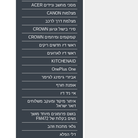
מסכי מחשב וניידים ACER
מצלמות CANON
מצלמת דרך לרכב
סירי בישול וטיגון CROWN
קומקומים ומיחמים CROWN
ראשי דיו חדשים ריקים
ראשי דיו לארועים
KITCHENAID
OnePlus One
אביזרי גיימינג לגיימר
אופנת חורף
איי ניד דיו
איתור מיקוד ומעקב משלוחים
דואר ישראל
בושם פרומונים מיוחד מושך
נשים בקלות של FM472
גלאי מתכות וזהב
דלי הפלא