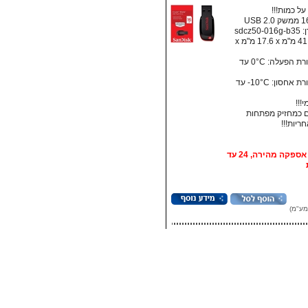
ל כמות!!!
sdcz5
מידות: ‏41.5 מ"מ x ‏17.6 מ"מ x
• טמפרטורת הפעלה: ‏0°C עד
• טמפרטורת אחסון:‏ 10°C- עד
!!!
 כמחזיק מפתחות
אופציה: אספקה מהירה, 24 עד