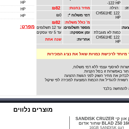
HP
-122 HP
ה:
רגילה
מחיר בחנות:
₪82
HP
122 CH561HE
דמי משלוח *:
₪0
HP
HP
מ' כולל משלוח:
₪82
מפרט:
עת:
מספר תשלומים:
עד 12 תשלומים
כמות לא מוגבלת
זמן אספקה:
עד 5 ימי עסקים
122 CH561HE
אחריות:
שנה אחת
HP
 מיוחד לרכישת כמויות שאל את נציג המכירות
שרות לאיסוף עצמי ללא דמי משלוח,
ור באפשרות זו בסל הקניות.
לבדוק את מחיר השוק לפני הגשת ההצעה
אית להגדיל את הכמות המוצעת למכירה לפי שיקול
להמחשה בלבד
מוצרים נלווים
דיסק און קי SANDISK CRUZER
BLAD Z50  שחור אדום
דגם
16GB SANDISK