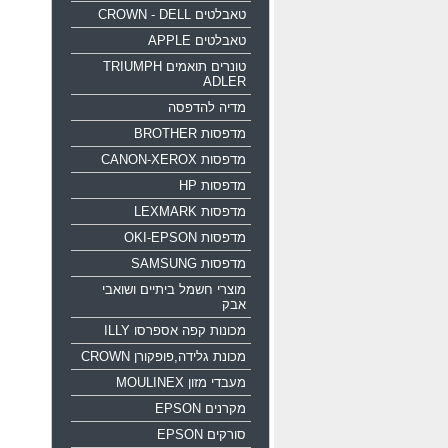
טאבלטים CROWN - DELL
טאבלטים APPLE
טונרים תואמים TRIUMPH
ADLER
מדיה להדפסה
מדפסות BROTHER
מדפסות CANON-XEROX
מדפסות HP
מדפסות LEXMARK
מדפסות OKI-EPSON
מדפסות SAMSUNG
מוצרי חשמל ביתיים ושואבי
אבק
מכונות קפה אספרסו ILLY
מכונת גלידה,פופקורן CROWN
מעבדי מזון MOULINEX
מקרנים EPSON
סורקים EPSON