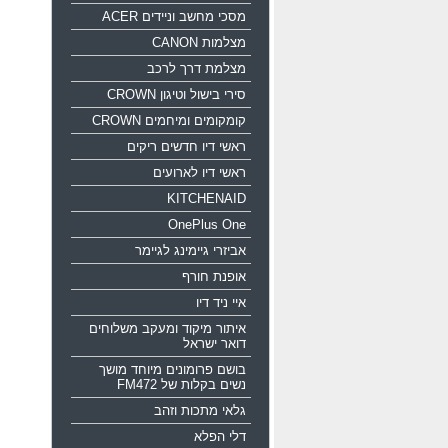
מסכי מחשב וניידים ACER
מצלמות CANON
מצלמת דרך לרכב
סירי בישול וטיגון CROWN
קומקומים ומיחמים CROWN
ראשי דיו חדשים ריקים
ראשי דיו לארועים
KITCHENAID
OnePlus One
אביזרי גיימינג לגיימר
אופנת חורף
איי ניד דיו
איתור מיקוד ומעקב משלוחים
דואר ישראל
בושם פרומונים מיוחד מושך
נשים בקלות של FM472
גלאי מתכות וזהב
דלי הפלא