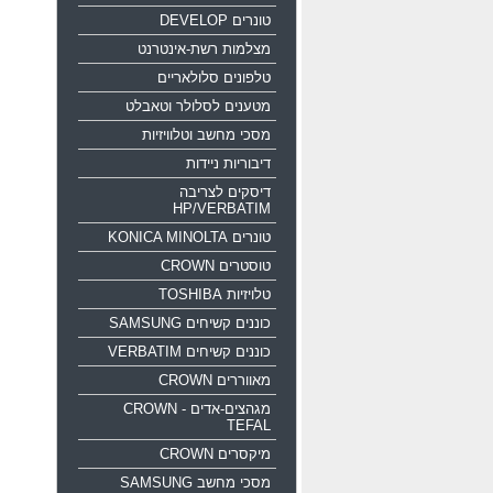
טונרים DEVELOP
מצלמות רשת-אינטרנט
טלפונים סלולאריים
מטענים לסלולר וטאבלט
מסכי מחשב וטלוויזיות
דיבוריות ניידות
דיסקים לצריבה
HP/VERBATIM
טונרים KONICA MINOLTA
טוסטרים CROWN
טלויזיות TOSHIBA
כוננים קשיחים SAMSUNG
כוננים קשיחים VERBATIM
מאווררים CROWN
מגהצים-אדים CROWN -
TEFAL
מיקסרים CROWN
מסכי מחשב SAMSUNG