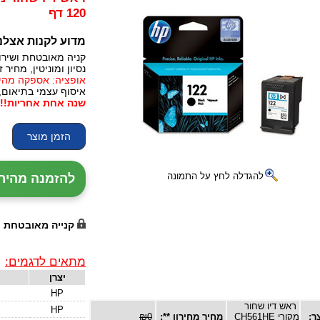
120 דף
מדוע לקנות אצלנ
קניה מאובטחת ושירו
נסיון ומוניטין, מחיר זו
אופציה: אספקה מהירה, 24 עד 72 שעות (תלו
איסוף עצמי בתיאום,
שנה אחת אחריות!!!
להגדלה לחץ על התמונה
להזמנה מהירה עם נ
קנייה מאובטחת
מתאים לדגמים:
יצרן
HP
ראש דיו שחור
HP
ר:
מקורי CH561HE
מחיר מחירון **:
₪0