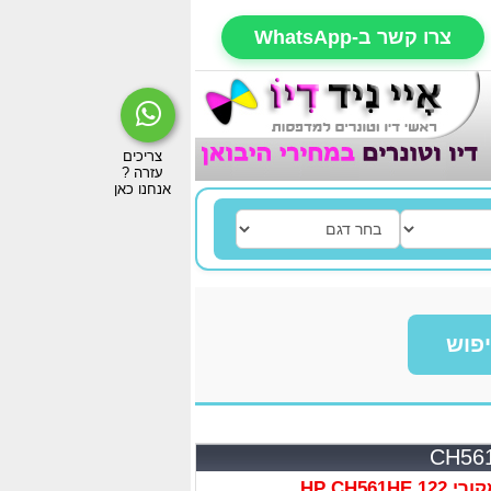
צרו קשר ב-WhatsApp
פוש
HP CH561