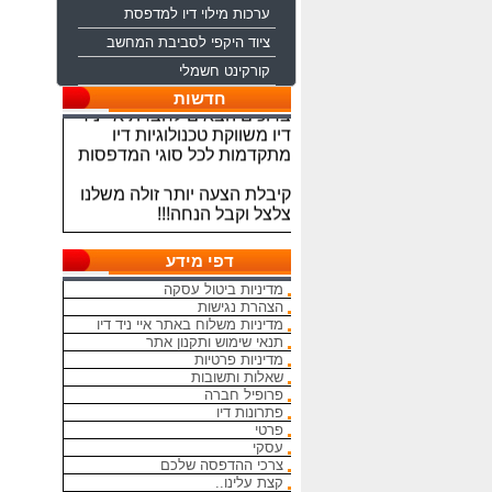
ערכות מילוי דיו למדפסת
ציוד היקפי לסביבת המחשב
קורקינט חשמלי
ברוכים הבאים לחברת איי ניד
חדשות
דיו משווקת טכנולוגיות דיו
מתקדמות לכל סוגי המדפסות
קיבלת הצעה יותר זולה משלנו
צלצל וקבל הנחה!!!
מתחייבים להיות הכי זולים
בארץ בראשי הדיו והטונרים
דפי מידע
התואמים, יש אפשרות למשלוח
מדיניות ביטול עסקה
מהיום להיום
הצהרת נגישות
מדיניות משלוח באתר איי ניד דיו
המחירים באתר אינם סופיים,יש
תנאי שימוש ותקנון אתר
הנחה על קניה כמותית פרטים
מדיניות פרטיות
במרכז ההזמנות
שאלות ותשובות
פרופיל חברה
מאמינים אך ורק ביחס אישי
פתרונות דיו
פרטי
הוגן ובהקשבה
עסקי
ללקוחות.בזכותכם הצלחתנו
צרכי ההדפסה שלכם
קצת עלינו..
בכל שאלה עניין והתלבטות אין