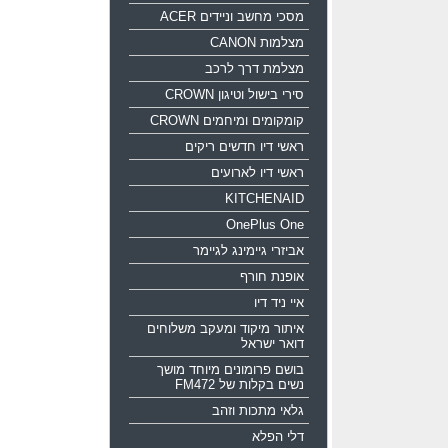
מסכי מחשב וניידים ACER
מצלמות CANON
מצלמת דרך לרכב
סירי בישול וטיגון CROWN
קומקומים ומיחמים CROWN
ראשי דיו חדשים ריקים
ראשי דיו לארועים
KITCHENAID
OnePlus One
אביזרי גיימינג לגיימר
אופנת חורף
איי ניד דיו
איתור מיקוד ומעקב משלוחים
דואר ישראל
בושם פרומונים מיוחד מושך
נשים בקלות של FM472
גלאי מתכות וזהב
דלי הפלא