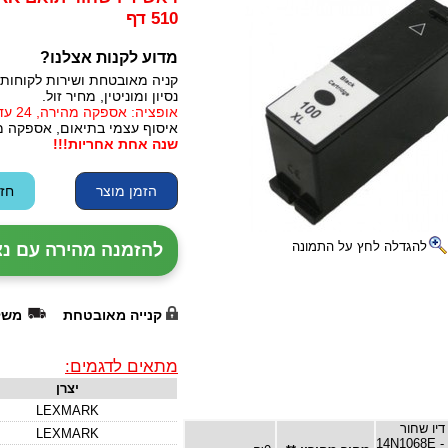
510 דף
מדוע לקנות אצלנו?
קניה מאובטחת ושירות לקוחות 
נסיון ומוניטין, מחיר זול.
אופציה: אספקה מהירה, 24 עד 72 שעות (תלוי באזור)
איסוף עצמי בתיאום, אספקה מי
שנה אחת אחריות!!!
להגדלה לחץ על התמונה
להזמנה מהירה עם נציג - צלצ
קנייה מאובטחת
משל
מתאים לדגמים:
יצרן
LEXMARK
יו שחור
LEXMARK
תואם 14N1068E -