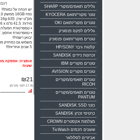
דגם
גלילים תואמים/מקורי SHARP
יש הנחה על כמות!!!
נפח 16GB ממשק USB 2.0
טונר מקורי/תואם KYOCERA
מק"ט יצרן: sdcz50-016g-b35
טונרים מקורי/תואם OKI
מידות: ‏41.5 מ"מ x ‏17.6 מ"מ x ‏7.4 מ"מ
• טמפרטורת הפעלה: ‏0°C עד 5°C
גלילים לפקס פנסוניק
• טמפרטורת אחסון:‏ 10°C- עד 70°C
יבואן רשמי!!!
טונרים מקורי/תואם פנסוניק
משמש גם כמחזיק מ
קלטות גיבוי HP/SONY
5 שנים אחריות!!!
זכרונות ניידים SANDISK
טונרים מקוריים IBM
שעות
טונרים מקוריים AVISION
₪21
טונרים תואמים/מקוריים
RICOH
(17.8 לפני מע"מ)
טונרים תואמים/מקוריים
PANTUM
כונני SANDISK SSD
כרטיסי זכרון SANDISK
מצלמות אקסטרים CROWN
שעונים חכמים TicWatch
אביזרים לסלולאר