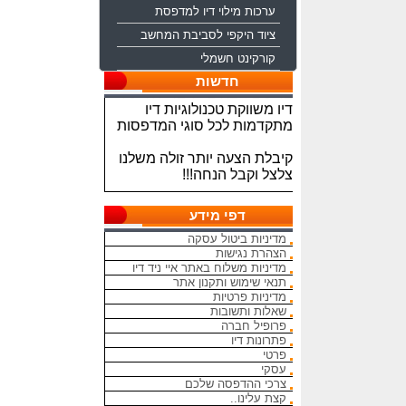
ערכות מילוי דיו למדפסת
ציוד היקפי לסביבת המחשב
קורקינט חשמלי
ברוכים הבאים לחברת איי ניד
חדשות
דיו משווקת טכנולוגיות דיו
מתקדמות לכל סוגי המדפסות
קיבלת הצעה יותר זולה משלנו
צלצל וקבל הנחה!!!
מתחייבים להיות הכי זולים
בארץ בראשי הדיו והטונרים
דפי מידע
התואמים, יש אפשרות למשלוח
מדיניות ביטול עסקה
מהיום להיום
הצהרת נגישות
מדיניות משלוח באתר איי ניד דיו
המחירים באתר אינם סופיים,יש
תנאי שימוש ותקנון אתר
הנחה על קניה כמותית פרטים
מדיניות פרטיות
במרכז ההזמנות
שאלות ותשובות
פרופיל חברה
מאמינים אך ורק ביחס אישי
פתרונות דיו
פרטי
הוגן ובהקשבה
עסקי
ללקוחות.בזכותכם הצלחתנו
צרכי ההדפסה שלכם
קצת עלינו..
בכל שאלה עניין והתלבטות אין