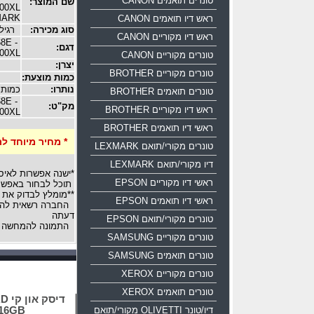
טונרים תואמים CANON
שם המוצר:
00XL
MARK
ראש דיו תואמים CANON
סוג מכירה:
רגיל
ראש דיו מקוריים CANON
8E -
דגם:
00XL
טונרים מקוריים CANON
יצרן:
טונרים מקוריים BROTHER
כמות מוצעת:
נותרו:
כמות 
טונרים תואמים BROTHER
8E -
מק"ט:
ראש דיו מקוריים BROTHER
00XL
ראשי דיו תואמים BROTHER
* מחיר מיוחד ל
טונרים מקורי/תואם LEXMARK
דיו מקורי/תואם LEXMARK
*ישנה אפשרות לאיס
ראשי דיו מקוריים EPSON
תוכל לבחור באפשרו
**מומלץ לבדוק את 
ראשי דיו תואמים EPSON
החברה רשאית להגד
דעתה
טונרים מקורי/תואם EPSON
התמונה להמחשה 
טונרים מקוריים SAMSUNG
טונרים תואמים SAMSUNG
טונרים מקוריים XEROX
טונרים תואמים XEROX
די
דיו/טונר OLIVETTI מקורי/תואם
Z50 16GB ש