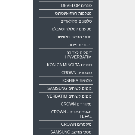
טונרים DEVELOP
מצלמות רשת-אינטרנט
טלפונים סלולאריים
מטענים לסלולר וטאבלט
מסכי מחשב וטלוויזיות
דיבוריות ניידות
דיסקים לצריבה
HP/VERBATIM
טונרים KONICA MINOLTA
טוסטרים CROWN
טלויזיות TOSHIBA
כוננים קשיחים SAMSUNG
כוננים קשיחים VERBATIM
מאווררים CROWN
מגהצים-אדים CROWN -
TEFAL
מיקסרים CROWN
מסכי מחשב SAMSUNG