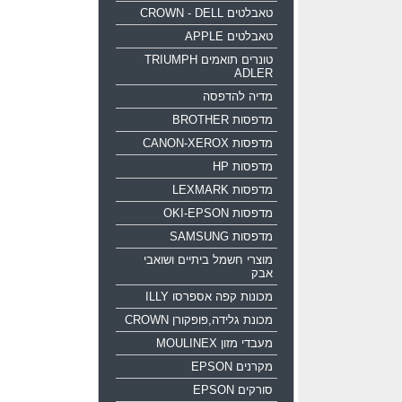
טאבלטים CROWN - DELL
טאבלטים APPLE
טונרים תואמים TRIUMPH
ADLER
מדיה להדפסה
מדפסות BROTHER
מדפסות CANON-XEROX
מדפסות HP
מדפסות LEXMARK
מדפסות OKI-EPSON
מדפסות SAMSUNG
מוצרי חשמל ביתיים ושואבי
אבק
מכונות קפה אספרסו ILLY
מכונת גלידה,פופקורן CROWN
מעבדי מזון MOULINEX
מקרנים EPSON
סורקים EPSON