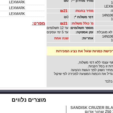
מחיר מחירון **:
₪0
LEXMARK
1
LEX
LEXMARK
ה
מחיר בחנות:
₪21
LEXMARK
14N106
דמי משלוח *:
₪0
1
מפרט:
מ' כולל משלוח:
₪21
מספר תשלומים:
עד 12 תשלומים
לא מוגבלת
זמן אספקה:
עד 5 ימי עסקים
14N106
אחריות:
שנה אחת
1
רכישת כמויות שאל את נציג המכירות
וף עצמי ללא דמי משלוח,
ת זו בסל הקניות.
מחיר השוק לפני הגשת ההצעה
יל את הכמות המוצעת למכירה לפי שיקול
בלבד
מוצרים נלווים
סק און קי SANDISK CRUZER BLAD
חור אדום