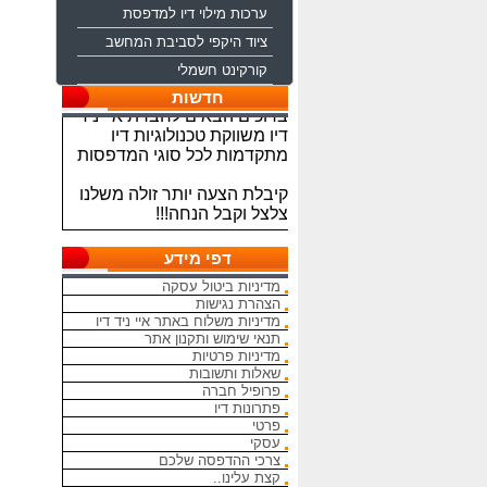
ערכות מילוי דיו למדפסת
ציוד היקפי לסביבת המחשב
קורקינט חשמלי
ברוכים הבאים לחברת איי ניד
חדשות
דיו משווקת טכנולוגיות דיו
מתקדמות לכל סוגי המדפסות
קיבלת הצעה יותר זולה משלנו
צלצל וקבל הנחה!!!
מתחייבים להיות הכי זולים
בארץ בראשי הדיו והטונרים
דפי מידע
התואמים, יש אפשרות למשלוח
מדיניות ביטול עסקה
מהיום להיום
הצהרת נגישות
מדיניות משלוח באתר איי ניד דיו
המחירים באתר אינם סופיים,יש
תנאי שימוש ותקנון אתר
הנחה על קניה כמותית פרטים
מדיניות פרטיות
במרכז ההזמנות
שאלות ותשובות
פרופיל חברה
פתרונות דיו
מאמינים אך ורק ביחס אישי
פרטי
הוגן ובהקשבה
עסקי
ללקוחות.בזכותכם הצלחתנו
צרכי ההדפסה שלכם
קצת עלינו..