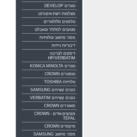
טונרים DEVELOP
מצלמות רשת-אינטרנט
טלפונים סלולאריים
מטענים לסלולר וטאבלט
מסכי מחשב וטלוויזיות
דיבוריות ניידות
דיסקים לצריבה
HP/VERBATIM
טונרים KONICA MINOLTA
טוסטרים CROWN
טלויזיות TOSHIBA
כוננים קשיחים SAMSUNG
כוננים קשיחים VERBATIM
מאווררים CROWN
מגהצים-אדים CROWN -
TEFAL
מיקסרים CROWN
מסכי מחשב SAMSUNG