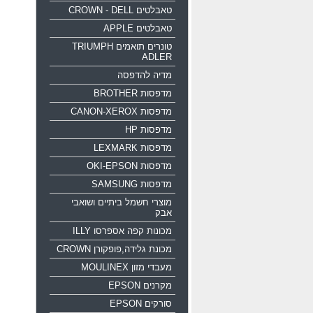
טאבלטים CROWN - DELL
טאבלטים APPLE
טונרים תואמים TRIUMPH
ADLER
מדיה להדפסה
מדפסות BROTHER
מדפסות CANON-XEROX
מדפסות HP
מדפסות LEXMARK
מדפסות OKI-EPSON
מדפסות SAMSUNG
מוצרי חשמל ביתיים ושואבי
אבק
מכונות קפה אספרסו ILLY
מכונת גלידה,פופקורן CROWN
מעבדי מזון MOULINEX
מקרנים EPSON
סורקים EPSON