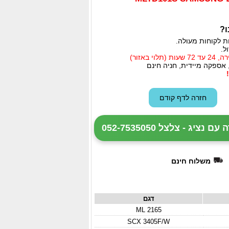
ו?
ת לקוחות מעולה.
ל.
י באזור)
 אספקה מיידית, חניה חינם
ציג - צלצל 052-7535050
משלוח חינם
דגם
ML 2165
SCX 3405F/W