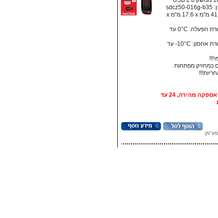
sdcz5
מידות: ‏41.5 מ"מ x ‏17.6 מ"מ x
• טמפרטורת הפעלה: ‏0°C עד
• טמפרטורת אחסון:‏ 10°C- עד
!!!
 כמחזיק מפתחות
אופציה: אספקה מהירה, 24 עד