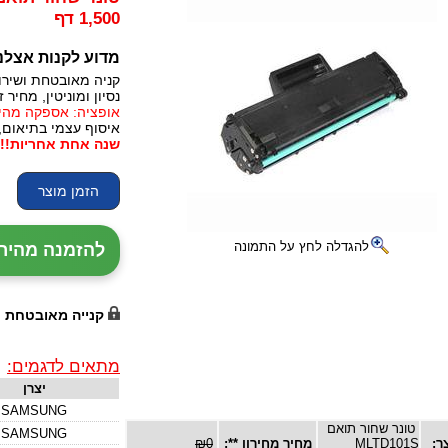
1,500 דף
מדוע לקנות אצלנ
קניה מאובטחת ושירו
נסיון ומוניטין, מחיר זו
אופציה: אספקה מהירה, 24 עד 72 שעות (תלו
איסוף עצמי בתיאום,
שנה אחת אחריות!!!
להגדלה לחץ על התמונה
להזמנה מהירה עם נ
קנייה מאובטחת
מתאים לדגמים:
יצרן
SAMSUNG
טונר שחור תואם
SAMSUNG
ר:
MLTD101S
מחיר מחירון **:
₪0