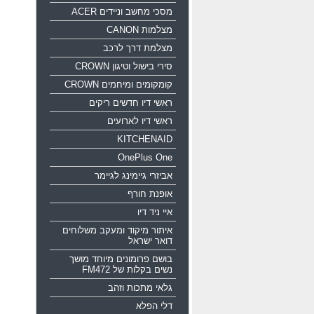
מסכי מחשב וניידים ACER
מצלמות CANON
מצלמת דרך לרכב
סירי בישול וטיגון CROWN
קומקומים ומיחמים CROWN
ראשי דיו חדשים ריקים
ראשי דיו לארועים
KITCHENAID
OnePlus One
אביזרי גיימינג לגיימר
אופנת חורף
איי ניד דיו
איתור מיקוד ומעקב משלוחים
דואר ישראל
בושם פרומונים מיוחד מושך
נשים בקלות של FM472
גלאי מתכות וזהב
דלי הפלא