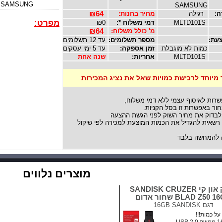
SAMSUNG
SAMSUNG
ה:
רגילה
מחיר בחנות:
₪64
מפרט:
MLTD101S
דמי משלוח *:
₪0
מ' כולל משלוח:
₪64
עת:
מספר תשלומים:
עד 12 תשלומים
כמות לא מוגבלת
זמן אספקה:
עד 5 ימי עסקים
MLTD101S
אחריות:
שנה אחת
 מיוחד לרכישת כמויות שאל את נציג המכירות
שרות לאיסוף עצמי ללא דמי משלוח,
ור באפשרות זו בסל הקניות.
לבדוק את מחיר השוק לפני הגשת ההצעה
אית להגדיל את הכמות המוצעת למכירה לפי שיקול
להמחשה בלבד
מוצרים נלווים
דיסק און קי SANDISK CRUZER
BLAD Z50  שחור אדום
דגם
16GB SANDISK
ל כמות!!!