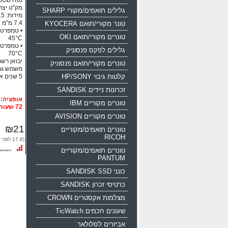
נפח 16GB ממשק USB 2.0
מק"ט יצרן: 0-016g-b35
גלילים תואמים/מקורי SHARP
טונר מקורי/תואם KYOCERA
טונרים מקורי/תואם OKI
45°C
גלילים לפקס פנסוניק
70°C
יבואן רשמי
טונרים מקורי/תואם פנסוניק
משמש גם
קלטות גיבוי HP/SONY
5 שנים אחריות!!!
זכרונות ניידים SANDISK
טונרים מקוריים IBM
72 שעות
טונרים מקוריים AVISION
₪21
טונרים תואמים/מקוריים
RICOH
(17.8 לפני מע"מ)
טונרים תואמים/מקוריים
PANTUM
כונני SANDISK SSD
כרטיסי זכרון SANDISK
מצלמות אקסטרים CROWN
שעונים חכמים TicWatch
אביזרים לסלולאר