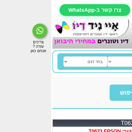
צרו קשר ב-WhatsApp
פוש
T0633 E