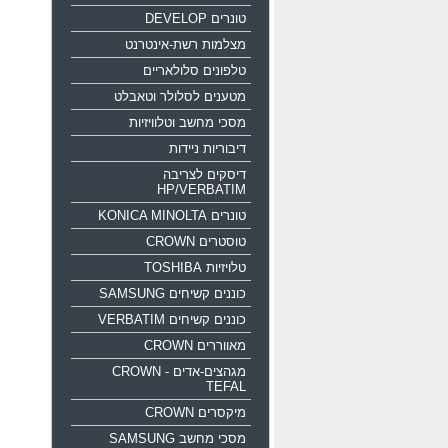
טונרים DEVELOP
מצלמות רשת-אינטרנט
טלפונים סלולאריים
מטענים לסלולר וטאבלט
מסכי מחשב וטלוויזיות
דיבוריות ניידות
דיסקים לצריבה
HP/VERBATIM
טונרים KONICA MINOLTA
טוסטרים CROWN
טלויזיות TOSHIBA
כוננים קשיחים SAMSUNG
כוננים קשיחים VERBATIM
מאווררים CROWN
מגהצים-אדים CROWN -
TEFAL
מיקסרים CROWN
מסכי מחשב SAMSUNG