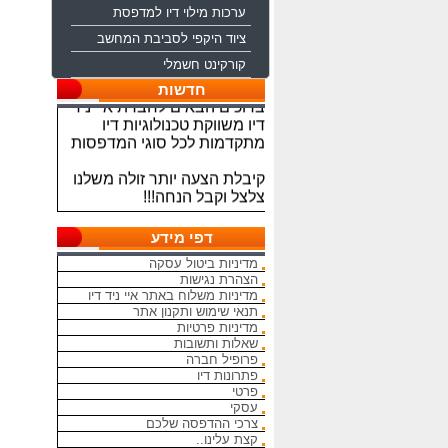
ערכות מילוי דיו למדפסת
ציוד היקפי לסביבת המחשב
קורקינט חשמלי
ברוכים הבאים לחברת איי ניד
חדשות
דיו משווקת טכנולוגיות דיו
מתקדמות לכל סוגי המדפסות
קיבלת הצעה יותר זולה משלנו
צלצל וקבל הנחה!!!
מתחייבים להיות הכי זולים
בארץ בראשי הדיו והטונרים
דפי מידע
התואמים, יש אפשרות למשלוח
מדיניות ביטול עסקה
מהיום להיום
הצהרת נגישות
מדיניות משלוח באתר איי ניד דיו
המחירים באתר אינם סופיים,יש
תנאי שימוש ותקנון אתר
הנחה על קניה כמותית פרטים
מדיניות פרטיות
במרכז ההזמנות
שאלות ותשובות
פרופיל חברה
מאמינים אך ורק ביחס אישי
פתרונות דיו
פרטי
הוגן ובהקשבה
עסקי
ללקוחות.בזכותכם הצלחתנו
צרכי ההדפסה שלכם
קצת עלינו..