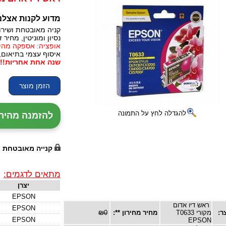
מדוע לקנות אצלנ
קניה מאובטחת ושירו
נסיון ומוניטין, מחיר זו
אופציה: אספקה מהירה, 24 עד 72 שעות (תלו
איסוף עצמי בתיאום,
שנה אחת אחריות!!!
להגדלה לחץ על התמונה
להזמנה מהירה עם נ
קנייה מאובטחת
מתאים לדגמים:
יצרן
EPSON
ראש דיו אדום
EPSON
ר:
מקורי T0633
מחיר מחירון **:
₪0
EPSON
EPSON