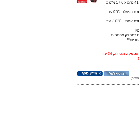
מידות: ‏41.5 מ"מ x ‏17.6 מ"מ x
• טמפרטורת הפעלה: ‏0°C עד
• טמפרטורת אחסון:‏ 10°C- עד
!!!
 כמחזיק מפתחות
אופציה: אספקה מהירה, 24 עד