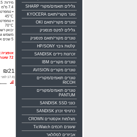
גלילים תואמים/מקורי SHARP
טונר מקורי/תואם KYOCERA
45°C
טונרים מקורי/תואם OKI
70°C
גלילים לפקס פנסוניק
יבואן רשמי
משמש גם
טונרים מקורי/תואם פנסוניק
5 שנים אחריות!!!
קלטות גיבוי HP/SONY
זכרונות ניידים SANDISK
72 שעות
טונרים מקוריים IBM
טונרים מקוריים AVISION
₪21
(17.8 לפני מע"מ)
טונרים תואמים/מקוריים
RICOH
טונרים תואמים/מקוריים
PANTUM
כונני SANDISK SSD
כרטיסי זכרון SANDISK
מצלמות אקסטרים CROWN
שעונים חכמים TicWatch
אביזרים לסלולאר