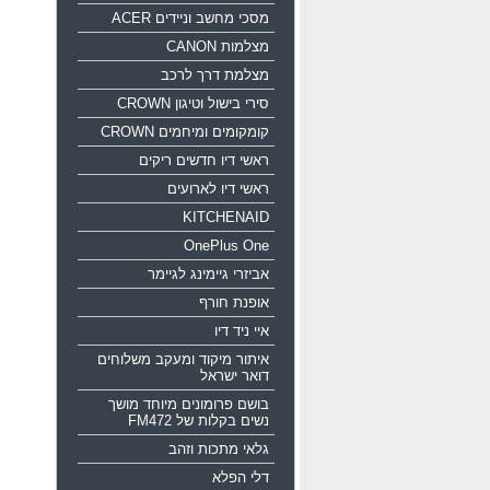
מסכי מחשב וניידים ACER
מצלמות CANON
מצלמת דרך לרכב
סירי בישול וטיגון CROWN
קומקומים ומיחמים CROWN
ראשי דיו חדשים ריקים
ראשי דיו לארועים
KITCHENAID
OnePlus One
אביזרי גיימינג לגיימר
אופנת חורף
איי ניד דיו
איתור מיקוד ומעקב משלוחים
דואר ישראל
בושם פרומונים מיוחד מושך
נשים בקלות של FM472
גלאי מתכות וזהב
דלי הפלא