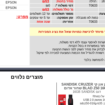
ה:
רגילה
מחיר בחנות:
₪53
EPSON
T0633
דמי משלוח *:
₪0
EPSON
מ' כולל משלוח:
₪53
עת:
מספר תשלומים:
עד 12 תשלומים
מפרט:
כמות לא מוגבלת
זמן אספקה:
עד 5 ימי עסקים
T0633
אחריות:
שנה אחת
 מיוחד לרכישת כמויות שאל את נציג המכירות
שרות לאיסוף עצמי ללא דמי משלוח,
ור באפשרות זו בסל הקניות.
לבדוק את מחיר השוק לפני הגשת ההצעה
אית להגדיל את הכמות המוצעת למכירה לפי שיקול
להמחשה בלבד
מוצרים נלווים
דיסק און קי SANDISK CRUZER
BLAD Z50  שחור אדום
דגם
16GB SANDISK
ל כמות!!!
sdcz5