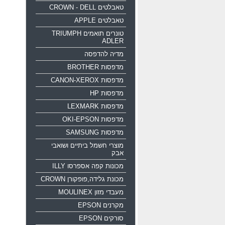
טאבלטים CROWN - DELL
טאבלטים APPLE
טונרים תואמים TRIUMPH
ADLER
מדיה להדפסה
מדפסות BROTHER
מדפסות CANON-XEROX
מדפסות HP
מדפסות LEXMARK
מדפסות OKI-EPSON
מדפסות SAMSUNG
מוצרי חשמל ביתיים ושואבי
אבק
מכונות קפה אספרסו ILLY
מכונת גלידה,פופקורן CROWN
מעבדי מזון MOULINEX
מקרנים EPSON
סורקים EPSON