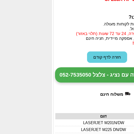
ו?
ת לקוחות מעולה.
ל.
י באזור)
 אספקה מיידית, חניה חינם
ציג - צלצל 052-7535050
משלוח חינם
דגם
LASERJET M201N/DW
LASERJET M225 DN/DW