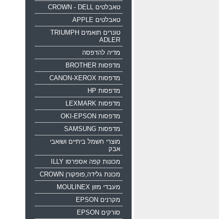
טאבלטים CROWN - DELL
טאבלטים APPLE
טונרים תואמים TRIUMPH
ADLER
מדיה להדפסה
מדפסות BROTHER
מדפסות CANON-XEROX
מדפסות HP
מדפסות LEXMARK
מדפסות OKI-EPSON
מדפסות SAMSUNG
מוצרי חשמל ביתיים ושואבי
אבק
מכונות קפה אספרסו ILLY
מכונת גלידה,פופקורן CROWN
מעבדי מזון MOULINEX
מקרנים EPSON
סורקים EPSON