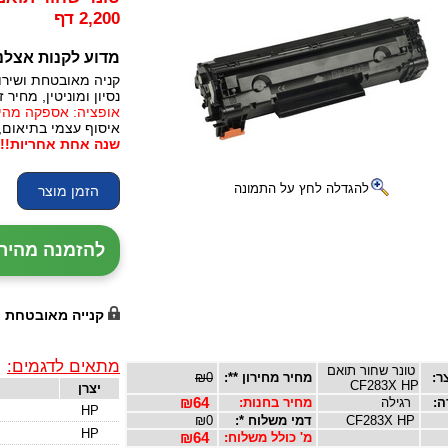
2,200 דף
מדוע לקנות אצלנ
קניה מאובטחת ושירו
נסיון ומוניטין, מחיר זו
אופציה: אספקה מהירה, 24 עד 72 שעות (תלו
איסוף עצמי בתיאום,
שנה אחת אחריות!!!
להגדלה לחץ על התמונה
להזמנה מהירה עם נ
קנייה מאובטחת
מתאים לדגמים:
טונר שחור תואם
ר:
מחיר מחירון **:
₪0
CF283X HP
יצרן
ה:
רגילה
מחיר בחנות:
₪64
HP
CF283X HP
דמי משלוח *:
₪0
HP
מ' כולל משלוח:
₪64