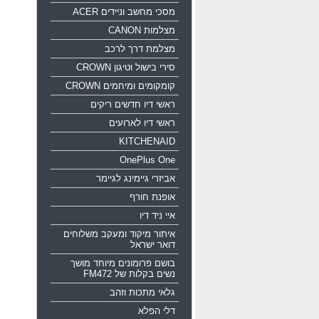
מסכי מחשב וניידים ACER
מצלמות CANON
מצלמת דרך לרכב
סירי בישול וטיגון CROWN
קומקומים ומיחמים CROWN
ראשי דיו חדשים ריקים
ראשי דיו לארועים
KITCHENAID
OnePlus One
אביזרי גיימינג לגיימר
אופנת חורף
איי ניד דיו
איתור מיקוד ומעקב משלוחים
דואר ישראל
בושם פרומונים מיוחד מושך
נשים בקלות של FM472
גלאי מתכות וזהב
דלי הפלא