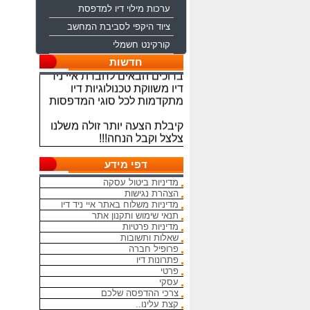
ערכות מילוי דיו למדפסת
ציוד היקפי לסביבת המחשב
קורקינט חשמלי
חדשות
ברוכים הבאים לחברת איי ניד
דיו משווקת טכנולוגיות דיו
מתקדמות לכל סוגי המדפסות
קיבלת הצעה יותר זולה משלנו
צלצל וקבל הנחה!!!
מתחייבים להיות הכי זולים
בארץ בראשי הדיו והטונרים
דפי מידע
התואמים, יש אפשרות למשלוח
מדיניות ביטול עסקה
מהיום להיום
הצהרת נגישות
מדיניות משלוח באתר איי ניד דיו
המחירים באתר אינם סופיים,יש
תנאי שימוש ותקנון אתר
הנחה על קניה כמותית פרטים
מדיניות פרטיות
במרכז ההזמנות
שאלות ותשובות
פרופיל חברה
פתרונות דיו
מאמינים אך ורק ביחס אישי
פרטי
הוגן ובהקשבה
עסקי
ללקוחות.בזכותכם הצלחתנו
צרכי ההדפסה שלכם
קצת עלינו..