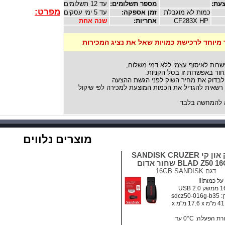
עת:
מספר תשלומים:
עד 12 תשלומים
מפרט:
כמות לא מוגבלת
זמן אספקה:
עד 5 ימי עסקים
CF283X HP
אחריות:
שנה אחת
 מיוחד לרכישת כמויות שאל את נציג המכירות
שרות לאיסוף עצמי ללא דמי משלוח,
ור באפשרות זו בסל הקניות.
לבדוק את מחיר השוק לפני הגשת ההצעה
אית להגדיל את הכמות המוצעת למכירה לפי שיקול
להמחשה בלבד
מוצרים נלווים
דיסק און קי SANDISK CRUZER
BLAD Z50  שחור אדום
דגם
16GB SANDISK
ל כמות!!!
sdcz5
מידות: ‏41.5 מ"מ x ‏17.6 מ"מ x
• טמפרטורת הפעלה: ‏0°C עד