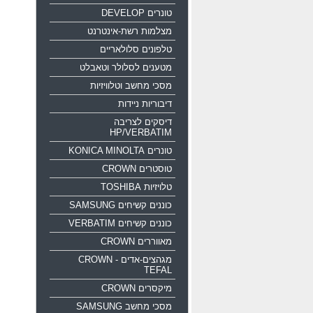
טונרים DEVELOP
מצלמות רשת-אינטרנט
טלפונים סלולאריים
מטענים לסלולר וטאבלט
מסכי מחשב וטלוויזיות
דיבוריות ניידות
דיסקים לצריבה
HP/VERBATIM
טונרים KONICA MINOLTA
טוסטרים CROWN
טלויזיות TOSHIBA
כוננים קשיחים SAMSUNG
כוננים קשיחים VERBATIM
מאווררים CROWN
מגהצים-אדים CROWN -
TEFAL
מיקסרים CROWN
מסכי מחשב SAMSUNG