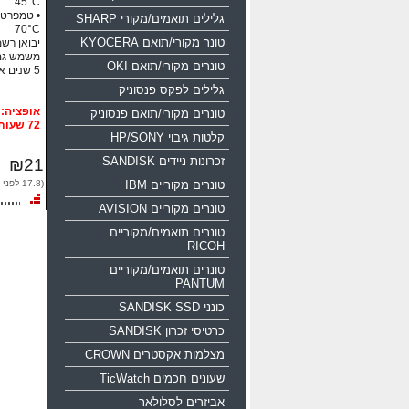
45°C
גלילים תואמים/מקורי SHARP
70°C
טונר מקורי/תואם KYOCERA
יבואן רשמי
משמש גם
טונרים מקורי/תואם OKI
5 שנים אחריות!!!
גלילים לפקס פנסוניק
טונרים מקורי/תואם פנסוניק
72 שעות
קלטות גיבוי HP/SONY
זכרונות ניידים SANDISK
₪21
טונרים מקוריים IBM
(17.8 לפני מע"מ)
טונרים מקוריים AVISION
טונרים תואמים/מקוריים
RICOH
טונרים תואמים/מקוריים
PANTUM
כונני SANDISK SSD
כרטיסי זכרון SANDISK
מצלמות אקסטרים CROWN
שעונים חכמים TicWatch
אביזרים לסלולאר