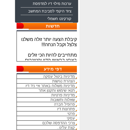
ערכות מילוי דיו למדפסת
ציוד היקפי לסביבת המחשב
ברוכים הבאים לחברת איי ניד
קורקינט חשמלי
דיו משווקת טכנולוגיות דיו
מתקדמות לכל סוגי המדפסות
חדשות
קיבלת הצעה יותר זולה משלנו
צלצל וקבל הנחה!!!
מתחייבים להיות הכי זולים
בארץ בראשי הדיו והטונרים
התואמים, יש אפשרות למשלוח
מהיום להיום
דפי מידע
מדיניות ביטול עסקה
המחירים באתר אינם סופיים,יש
הצהרת נגישות
הנחה על קניה כמותית פרטים
מדיניות משלוח באתר איי ניד דיו
במרכז ההזמנות
תנאי שימוש ותקנון אתר
מדיניות פרטיות
מאמינים אך ורק ביחס אישי
שאלות ותשובות
הוגן ובהקשבה
פרופיל חברה
ללקוחות.בזכותכם הצלחתנו
פתרונות דיו
פרטי
עסקי
בכל שאלה עניין והתלבטות אין
צרכי ההדפסה שלכם
סיבה להסס - בשביל זה אנחנו
קצת עלינו..
פה בשבילך