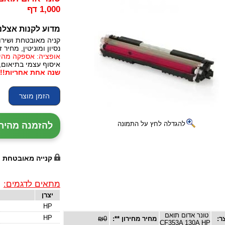
1,000 דף
מדוע לקנות אצלנ
קניה מאובטחת ושירו
נסיון ומוניטין, מחיר זו
אופציה: אספקה מהירה, 24 עד 72 שעות (תלו
איסוף עצמי בתיאום,
שנה אחת אחריות!!!
להגדלה לחץ על התמונה
להזמנה מהירה עם נ
קנייה מאובטחת
מתאים לדגמים:
יצרן
HP
טונר אדום תואם
HP
ר:
מחיר מחירון **:
₪0
CF353A 130A HP