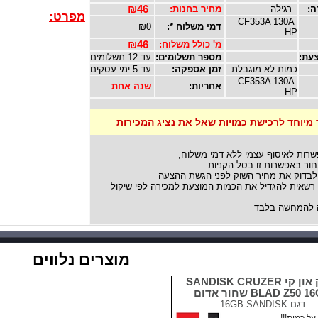
ה:
רגילה
מחיר בחנות:
₪46
מפרט:
CF353A 130A
דמי משלוח *:
₪0
HP
מ' כולל משלוח:
₪46
עת:
מספר תשלומים:
עד 12 תשלומים
כמות לא מוגבלת
זמן אספקה:
עד 5 ימי עסקים
CF353A 130A
אחריות:
שנה אחת
HP
 מיוחד לרכישת כמויות שאל את נציג המכירות
שרות לאיסוף עצמי ללא דמי משלוח,
ור באפשרות זו בסל הקניות.
לבדוק את מחיר השוק לפני הגשת ההצעה
אית להגדיל את הכמות המוצעת למכירה לפי שיקול
להמחשה בלבד
מוצרים נלווים
דיסק און קי SANDISK CRUZER
BLAD Z50  שחור אדום
דגם
16GB SANDISK