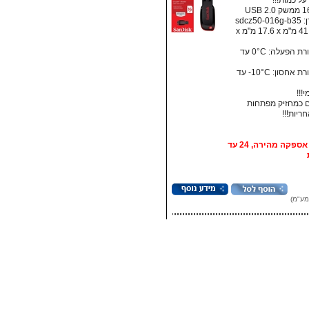
ל כמות!!!
sdcz5
מידות: ‏41.5 מ"מ x ‏17.6 מ"מ x
• טמפרטורת הפעלה: ‏0°C עד
• טמפרטורת אחסון:‏ 10°C- עד
!!!
 כמחזיק מפתחות
אופציה: אספקה מהירה, 24 עד