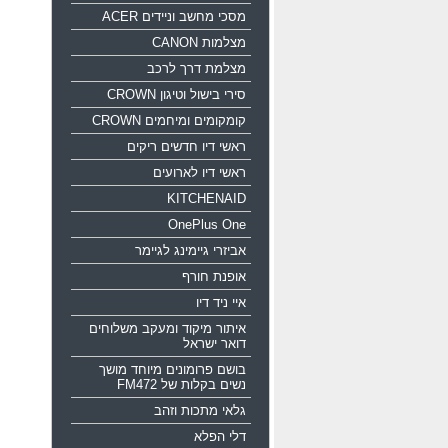
מסכי מחשב וניידים ACER
מצלמות CANON
מצלמת דרך לרכב
סירי בישול וטיגון CROWN
קומקומים ומיחמים CROWN
ראשי דיו חדשים ריקים
ראשי דיו לארועים
KITCHENAID
OnePlus One
אביזרי גיימינג לגיימר
אופנת חורף
איי ניד דיו
איתור מיקוד ומעקב משלוחים
דואר ישראל
בושם פרומונים מיוחד מושך
נשים בקלות של FM472
גלאי מתכות וזהב
דלי הפלא