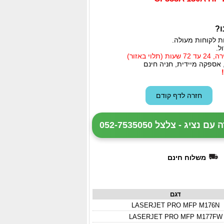
ו?
ת לקוחות מעולה.
ל.
י באזור)
 אספקה מיידית, חניה חינם
ציג - צלצל 052-7535050
משלוח חינם
דגם
LASERJET PRO MFP M176N
LASERJET PRO MFP M177FW