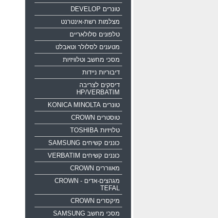
טונרים DEVELOP
מצלמות רשת-אינטרנט
טלפונים סלולאריים
מטענים לסלולר וטאבלט
מסכי מחשב וטלוויזיות
דיבוריות ניידות
דיסקים לצריבה
HP/VERBATIM
טונרים KONICA MINOLTA
טוסטרים CROWN
טלויזיות TOSHIBA
כוננים קשיחים SAMSUNG
כוננים קשיחים VERBATIM
מאווררים CROWN
מגהצים-אדים CROWN -
TEFAL
מיקסרים CROWN
מסכי מחשב SAMSUNG