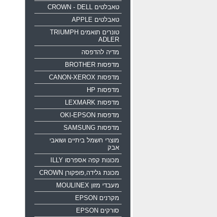
טאבלטים CROWN - DELL
טאבלטים APPLE
טונרים תואמים TRIUMPH
ADLER
מדיה להדפסה
מדפסות BROTHER
מדפסות CANON-XEROX
מדפסות HP
מדפסות LEXMARK
מדפסות OKI-EPSON
מדפסות SAMSUNG
מוצרי חשמל ביתיים ושואבי
אבק
מכונות קפה אספרסו ILLY
מכונת גלידה,פופקורן CROWN
מעבדי מזון MOULINEX
מקרנים EPSON
סורקים EPSON