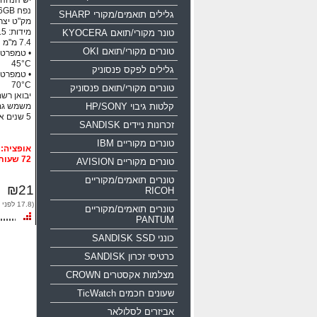
יש הנחה ע
נפח 16GB ממשק USB 2.0
גלילים תואמים/מקורי SHARP
מק"ט יצרן: 0-016g-b35
טונר מקורי/תואם KYOCERA
טונרים מקורי/תואם OKI
45°C
גלילים לפקס פנסוניק
70°C
טונרים מקורי/תואם פנסוניק
יבואן רשמי
קלטות גיבוי HP/SONY
משמש גם
5 שנים אחריות!!!
זכרונות ניידים SANDISK
טונרים מקוריים IBM
72 שעות
טונרים מקוריים AVISION
טונרים תואמים/מקוריים
₪21
RICOH
(17.8 לפני מע"מ)
טונרים תואמים/מקוריים
PANTUM
כונני SANDISK SSD
כרטיסי זכרון SANDISK
מצלמות אקסטרים CROWN
שעונים חכמים TicWatch
אביזרים לסלולאר