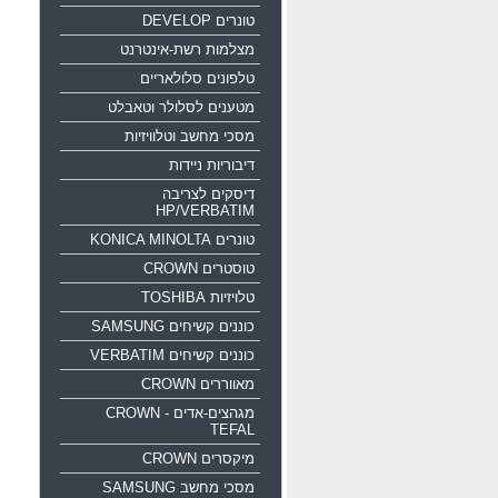
טונרים DEVELOP
מצלמות רשת-אינטרנט
טלפונים סלולאריים
מטענים לסלולר וטאבלט
מסכי מחשב וטלוויזיות
דיבוריות ניידות
דיסקים לצריבה
HP/VERBATIM
טונרים KONICA MINOLTA
טוסטרים CROWN
טלויזיות TOSHIBA
כוננים קשיחים SAMSUNG
כוננים קשיחים VERBATIM
מאווררים CROWN
מגהצים-אדים CROWN -
TEFAL
מיקסרים CROWN
מסכי מחשב SAMSUNG