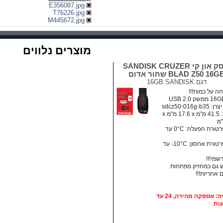
E356087.jpg
T76226.jpg
M445672.jpg
מוצרים נלווים
דיסק און קי SANDISK CRUZER
BLAD Z50 16G שחור אדום
דגם
16GB SANDISK
ה על כמות!!!
sdcz50-016g-b
מידות: ‏41.5 מ"מ x ‏17.6 מ"מ x
• טמפרטורת הפעלה: ‏0°C עד
• טמפרטורת אחסון:‏ 10°C- עד
רשמי!!!
גם כמחזיק מפתחות
אופציה: אספקה מהירה, 24 עד