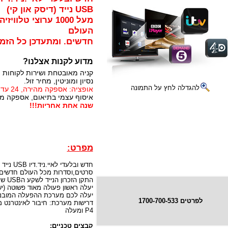
USB נייד (דיסק און קי)
מעל 1000 ערוצי ט
העולם
חדשים. ומתעדכן כל הזמן
מדוע לקנות אצלנו?
קניה מאובטחת ושירות לקוחות 
נסיון ומוניטין, מחיר זול.
להגדלה לחץ על התמונה
אופציה: אספקה מהירה, 24 עד 72 שעות (תלוי באזור)
איסוף עצמי בתיאום, אספקה מיי
שנה אחת אחריות!!!
מפרט:
סרטים,וסדרות מכל העולם חדשים.
יעלה ראשון פעולה מאוד פשוטה (י
יעלה לכם מערכת ההפעלה המובנת 
לפרטים 1700-700-533
P4 ומעלה
קבצים טכניים: