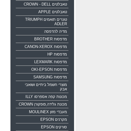
טאבלטים CROWN - DELL
טאבלטים APPLE
טונרים תואמים TRIUMPH
ADLER
מדיה להדפסה
מדפסות BROTHER
מדפסות CANON-XEROX
מדפסות HP
מדפסות LEXMARK
מדפסות OKI-EPSON
מדפסות SAMSUNG
מוצרי חשמל ביתיים ושואבי
אבק
מכונות קפה אספרסו ILLY
מכונת גלידה,פופקורן CROWN
מעבדי מזון MOULINEX
מקרנים EPSON
סורקים EPSON