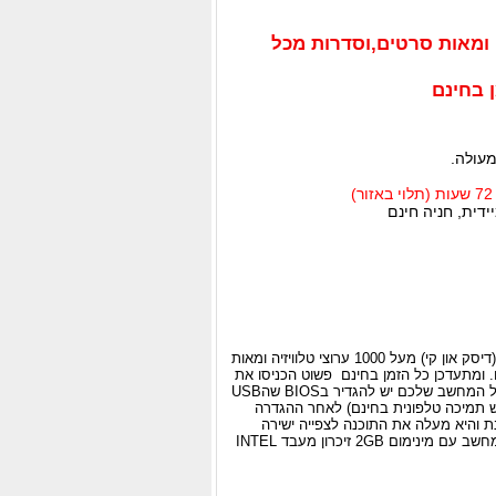
לוויזיה ומאות סרטים,וסדרות מכל
 בחינם
מעולה.
דית, חניה חינם
חדש ובלעדי לאיי.ניד.דיו USB נייד (דיסק און קי) מעל 1000 ערוצי טלוויזיה ומאות
 ומתעדכן כל הזמן בחינם פשוט הכניסו את
התקן הזכרון הנייד לשקע הUSB של המחשב שלכם יש להגדיר בBIOS שהUSB
ש תמיכה טלפונית בחינם) לאחר ההגדרה
והיא מעלה את התוכנה לצפייה ישירה
דרישות מערכת: חיבור לאינטרנט מחשב עם מינימום 2GB זיכרון מעבד INTEL