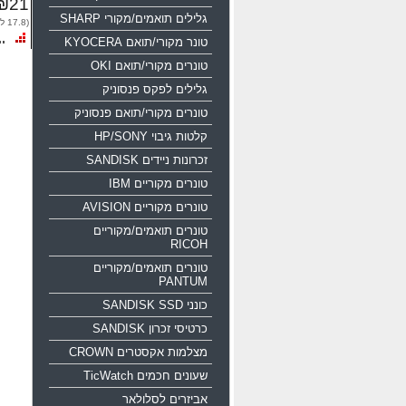
₪21
גלילים תואמים/מקורי SHARP
(17.8 לפני מע"מ)
טונר מקורי/תואם KYOCERA
טונרים מקורי/תואם OKI
גלילים לפקס פנסוניק
טונרים מקורי/תואם פנסוניק
קלטות גיבוי HP/SONY
זכרונות ניידים SANDISK
טונרים מקוריים IBM
טונרים מקוריים AVISION
טונרים תואמים/מקוריים
RICOH
טונרים תואמים/מקוריים
PANTUM
כונני SANDISK SSD
כרטיסי זכרון SANDISK
מצלמות אקסטרים CROWN
שעונים חכמים TicWatch
אביזרים לסלולאר