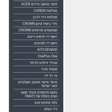
מסכי מחשב וניידים ACER
מצלמות CANON
מצלמת דרך לרכב
סירי בישול וטיגון CROWN
קומקומים ומיחמים CROWN
ראשי דיו חדשים ריקים
ראשי דיו לארועים
KITCHENAID
OnePlus One
אביזרי גיימינג לגיימר
אופנת חורף
איי ניד דיו
איתור מיקוד ומעקב משלוחים
דואר ישראל
בושם פרומונים מיוחד מושך
נשים בקלות של FM472
גלאי מתכות וזהב
דלי הפלא