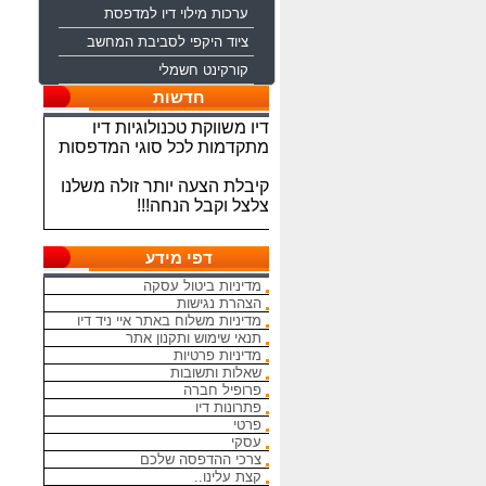
ערכות מילוי דיו למדפסת
ציוד היקפי לסביבת המחשב
קורקינט חשמלי
ברוכים הבאים לחברת איי ניד
חדשות
דיו משווקת טכנולוגיות דיו
מתקדמות לכל סוגי המדפסות
קיבלת הצעה יותר זולה משלנו
צלצל וקבל הנחה!!!
מתחייבים להיות הכי זולים
בארץ בראשי הדיו והטונרים
דפי מידע
התואמים, יש אפשרות למשלוח
מהיום להיום
מדיניות ביטול עסקה
הצהרת נגישות
מדיניות משלוח באתר איי ניד דיו
המחירים באתר אינם סופיים,יש
תנאי שימוש ותקנון אתר
הנחה על קניה כמותית פרטים
מדיניות פרטיות
במרכז ההזמנות
שאלות ותשובות
פרופיל חברה
מאמינים אך ורק ביחס אישי
פתרונות דיו
הוגן ובהקשבה
פרטי
ללקוחות.בזכותכם הצלחתנו
עסקי
צרכי ההדפסה שלכם
קצת עלינו..
בכל שאלה עניין והתלבטות אין