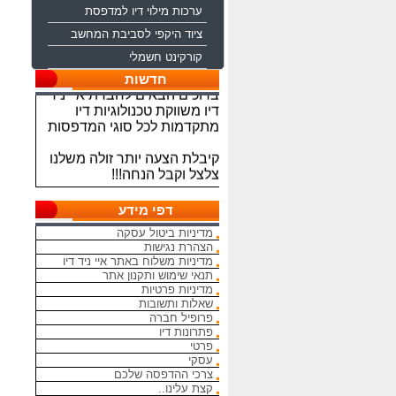
ערכות מילוי דיו למדפסת
ציוד היקפי לסביבת המחשב
קורקינט חשמלי
חדשות
ברוכים הבאים לחברת איי ניד
דיו משווקת טכנולוגיות דיו
מתקדמות לכל סוגי המדפסות
קיבלת הצעה יותר זולה משלנו
צלצל וקבל הנחה!!!
מתחייבים להיות הכי זולים
בארץ בראשי הדיו והטונרים
דפי מידע
התואמים, יש אפשרות למשלוח
מדיניות ביטול עסקה
מהיום להיום
הצהרת נגישות
מדיניות משלוח באתר איי ניד דיו
המחירים באתר אינם סופיים,יש
תנאי שימוש ותקנון אתר
הנחה על קניה כמותית פרטים
מדיניות פרטיות
שאלות ותשובות
במרכז ההזמנות
פרופיל חברה
פתרונות דיו
מאמינים אך ורק ביחס אישי
פרטי
הוגן ובהקשבה
עסקי
ללקוחות.בזכותכם הצלחתנו
צרכי ההדפסה שלכם
קצת עלינו..