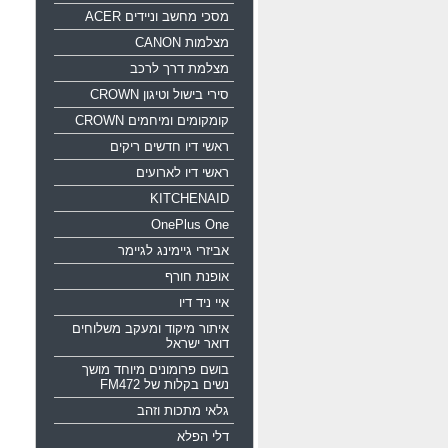
מסכי מחשב וניידים ACER
מצלמות CANON
מצלמת דרך לרכב
סירי בישול וטיגון CROWN
קומקומים ומיחמים CROWN
ראשי דיו חדשים ריקים
ראשי דיו לארועים
KITCHENAID
OnePlus One
אביזרי גיימינג לגיימר
אופנת חורף
איי ניד דיו
איתור מיקוד ומעקב משלוחים
דואר ישראל
בושם פרומונים מיוחד מושך
נשים בקלות של FM472
גלאי מתכות וזהב
דלי הפלא