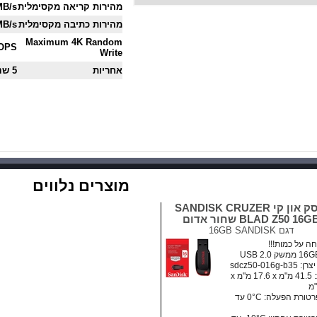
מהירות קריאה מקסימלית
MB/s
מהירות כתיבה מקסימלית
MB/s
Maximum 4K Random
IOPS
Write
אחריות
5 שנים
מוצרים נלווים
דיסק און קי SANDISK CRUZER
BLAD Z50 16G שחור אדום
דגם
16GB SANDISK
ה על כמות!!!
sdcz50-016g-b
מידות: ‏41.5 מ"מ x ‏17.6 מ"מ x
• טמפרטורת הפעלה: ‏0°C עד