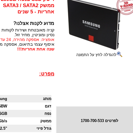
ממשק SATA3 / SATA2
אחריות - 5 שנים
מדוע לקנות אצלנו?
קניה מאובטחת ושירות לקוחות 
נסיון ומוניטין, מחיר זול.
אופציה: אספקה מהירה, 24 עד 72 שעות (תלוי באזור)
איסוף עצמי בתיאום, אספקה מיי
שנה אחת אחריות!!!
להגדלה לחץ על התמונה
מפרט:
מותג
ung
דגם
6BW
נפח
6GB
לפרטים 1700-700-533
ממשק
Gb/s
גודל פיזי
"2.5