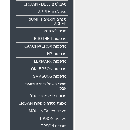
טאבלטים CROWN - DELL
טאבלטים APPLE
טונרים תואמים TRIUMPH
ADLER
מדיה להדפסה
מדפסות BROTHER
מדפסות CANON-XEROX
מדפסות HP
מדפסות LEXMARK
מדפסות OKI-EPSON
מדפסות SAMSUNG
מוצרי חשמל ביתיים ושואבי
אבק
מכונות קפה אספרסו ILLY
מכונת גלידה,פופקורן CROWN
מעבדי מזון MOULINEX
מקרנים EPSON
סורקים EPSON