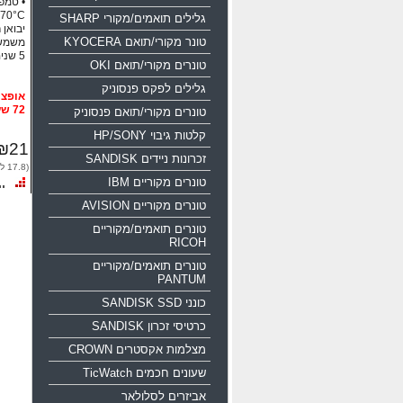
70°C
גלילים תואמים/מקורי SHARP
יבואן 
טונר מקורי/תואם KYOCERA
משמש 
5 שנים אחריות!!!
טונרים מקורי/תואם OKI
גלילים לפקס פנסוניק
72 שעות
טונרים מקורי/תואם פנסוניק
קלטות גיבוי HP/SONY
₪21
זכרונות ניידים SANDISK
(17.8 לפני מע"מ)
טונרים מקוריים IBM
טונרים מקוריים AVISION
טונרים תואמים/מקוריים
RICOH
טונרים תואמים/מקוריים
PANTUM
כונני SANDISK SSD
כרטיסי זכרון SANDISK
מצלמות אקסטרים CROWN
שעונים חכמים TicWatch
אביזרים לסלולאר