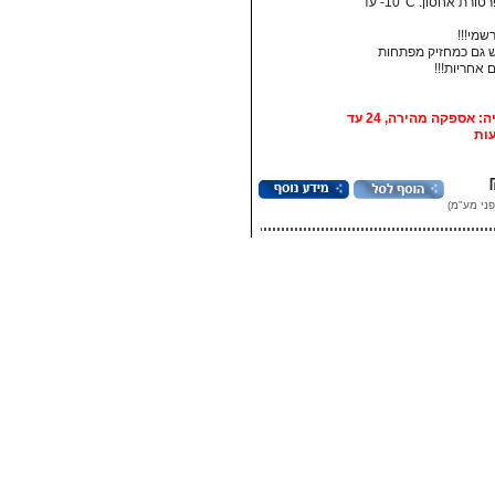
• טמפרטורת אחסון:‏ 10°C- עד
רשמי!!!
גם כמחזיק מפתחות
אופציה: אספקה מהירה, 24 עד