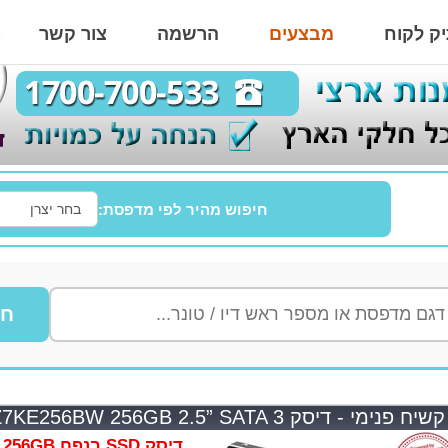
ק לקוח
מבצעים
הרשמה
צור קשר
חיפוש מהיר לפי מדפסת:
חי
ימי - דיסק Samsung SSD 850 PRO MZ7KE256BW 256GB 2.5” SATA 3
דיסק SSD בנפח 256GB מדגם Samsung MZ-7KE256BW