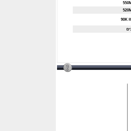
550
520
90K 