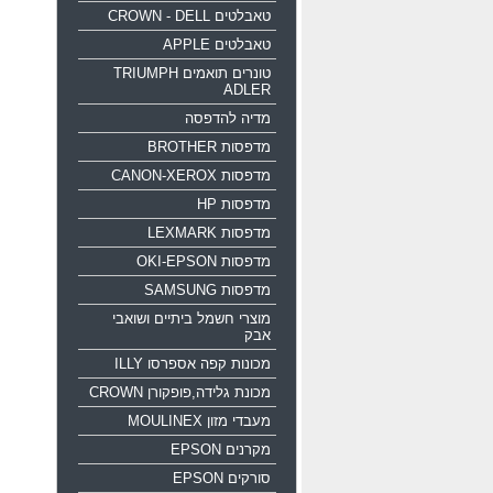
טאבלטים CROWN - DELL
טאבלטים APPLE
טונרים תואמים TRIUMPH
ADLER
מדיה להדפסה
מדפסות BROTHER
מדפסות CANON-XEROX
מדפסות HP
מדפסות LEXMARK
מדפסות OKI-EPSON
מדפסות SAMSUNG
מוצרי חשמל ביתיים ושואבי
אבק
מכונות קפה אספרסו ILLY
מכונת גלידה,פופקורן CROWN
מעבדי מזון MOULINEX
מקרנים EPSON
סורקים EPSON