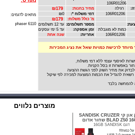
מפרט:
106R01206
ה:
רגילה
מחיר בחנות:
₪179
106R01206
דמי משלוח *:
₪0
מתאים לדגמים:
מ' כולל משלוח:
₪179
phaser 6110
עת:
מספר תשלומים:
עד 12 תשלומים
כמות לא מוגבלת
זמן אספקה:
עד 5 ימי עסקים
106R01206
אחריות:
שנה אחת
 מיוחד לרכישת כמויות שאל את נציג המכירות
שרות לאיסוף עצמי ללא דמי משלוח,
ור באפשרות זו בסל הקניות.
לבדוק את מחיר השוק לפני הגשת ההצעה
אית להגדיל את הכמות המוצעת למכירה לפי שיקול
להמחשה בלבד
מוצרים נלווים
דיסק און קי SANDISK CRUZER
BLAD Z50  שחור אדום
דגם
16GB SANDISK
ל כמות!!!