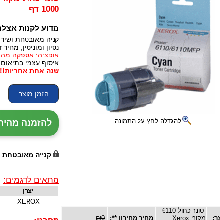
1000 דף
מדוע לקנות אצלנ
קניה מאובטחת ושירו
נסיון ומוניטין, מחיר זו
אופציה: אספקה מהירה, 24 עד 72 שעות (תלו
איסוף עצמי בתיאום,
שנה אחת אחריות!!!
להגדלה לחץ על התמונה
להזמנה מהירה עם נ
קנייה מאובטחת
מתאים לדגמים:
יצרן
XEROX
טונר כחול 6110
ר:
מקורי Xerox
מחיר מחירון **:
₪0