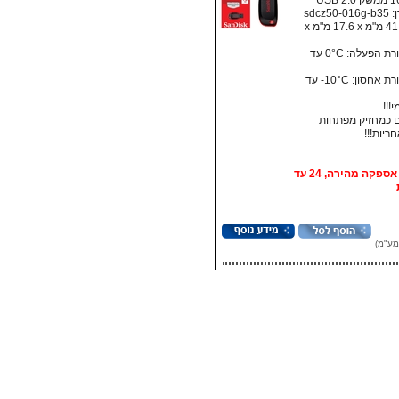
sdcz5
מידות: ‏41.5 מ"מ x ‏17.6 מ"מ x
• טמפרטורת הפעלה: ‏0°C עד
• טמפרטורת אחסון:‏ 10°C- עד
!!!
 כמחזיק מפתחות
אופציה: אספקה מהירה, 24 עד