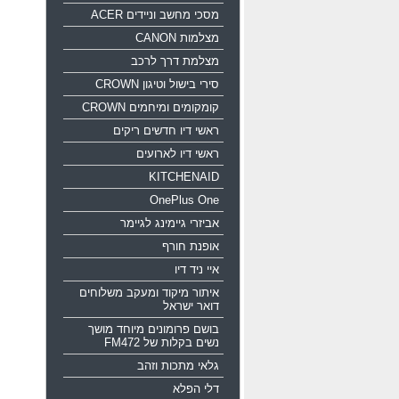
מסכי מחשב וניידים ACER
מצלמות CANON
מצלמת דרך לרכב
סירי בישול וטיגון CROWN
קומקומים ומיחמים CROWN
ראשי דיו חדשים ריקים
ראשי דיו לארועים
KITCHENAID
OnePlus One
אביזרי גיימינג לגיימר
אופנת חורף
איי ניד דיו
איתור מיקוד ומעקב משלוחים
דואר ישראל
בושם פרומונים מיוחד מושך
נשים בקלות של FM472
גלאי מתכות וזהב
דלי הפלא