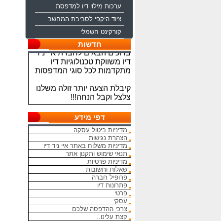
ערכות מילוי דיו למדפסת
ציוד היקפי לסביבת המחשב
קורקינט חשמלי
ברוכים הבאים לחברת איי ניד
חדשות
דיו משווקת טכנולוגיות דיו
מתקדמות לכל סוגי המדפסות
קיבלת הצעה יותר זולה משלנו
צלצל וקבל הנחה!!!
מתחייבים להיות הכי זולים
בארץ בראשי הדיו והטונרים
דפי מידע
התואמים, יש אפשרות למשלוח
מדיניות ביטול עסקה
מהיום להיום
הצהרת נגישות
מדיניות משלוח באתר איי ניד דיו
המחירים באתר אינם סופיים,יש
תנאי שימוש ותקנון אתר
הנחה על קניה כמותית פרטים
מדיניות פרטיות
במרכז ההזמנות
שאלות ותשובות
פרופיל חברה
מאמינים אך ורק ביחס אישי
פתרונות דיו
פרטי
הוגן ובהקשבה
עסקי
ללקוחות.בזכותכם הצלחתנו
צרכי ההדפסה שלכם
קצת עלינו..
בכל שאלה עניין והתלבטות אין