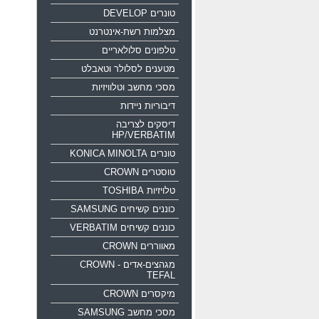
טונרים DEVELOP
מצלמות רשת-אינטרנט
טלפונים סלולאריים
מטענים לסלולר וטאבלט
מסכי מחשב וטלוויזיות
דיבוריות ניידות
דיסקים לצריבה
HP/VERBATIM
טונרים KONICA MINOLTA
טוסטרים CROWN
טלויזיות TOSHIBA
כוננים קשיחים SAMSUNG
כוננים קשיחים VERBATIM
מאווררים CROWN
מגהצים-אדים CROWN -
TEFAL
מיקסרים CROWN
מסכי מחשב SAMSUNG