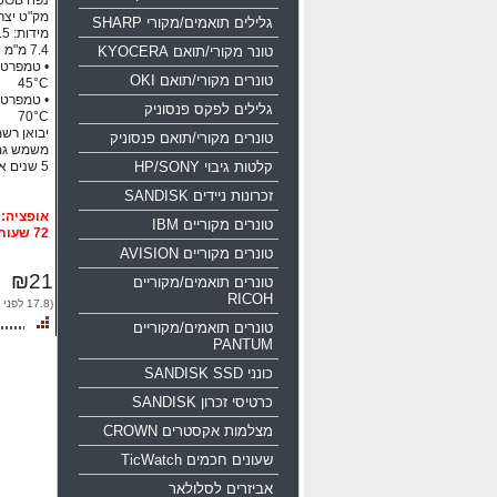
נפח 16GB ממשק USB 2.0
מק"ט יצרן: 0-016g-b35
גלילים תואמים/מקורי SHARP
טונר מקורי/תואם KYOCERA
טונרים מקורי/תואם OKI
45°C
גלילים לפקס פנסוניק
70°C
יבואן רשמי
טונרים מקורי/תואם פנסוניק
משמש גם
קלטות גיבוי HP/SONY
5 שנים אחריות!!!
זכרונות ניידים SANDISK
טונרים מקוריים IBM
72 שעות
טונרים מקוריים AVISION
₪21
טונרים תואמים/מקוריים
RICOH
(17.8 לפני מע"מ)
טונרים תואמים/מקוריים
PANTUM
כונני SANDISK SSD
כרטיסי זכרון SANDISK
מצלמות אקסטרים CROWN
שעונים חכמים TicWatch
אביזרים לסלולאר