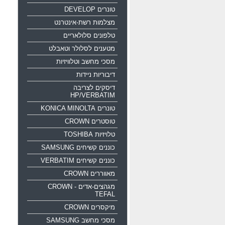
טונרים DEVELOP
מצלמות רשת-אינטרנט
טלפונים סלולאריים
מטענים לסלולר וטאבלט
מסכי מחשב וטלוויזיות
דיבוריות ניידות
דיסקים לצריבה
HP/VERBATIM
טונרים KONICA MINOLTA
טוסטרים CROWN
טלויזיות TOSHIBA
כוננים קשיחים SAMSUNG
כוננים קשיחים VERBATIM
מאווררים CROWN
מגהצים-אדים CROWN -
TEFAL
מיקסרים CROWN
מסכי מחשב SAMSUNG