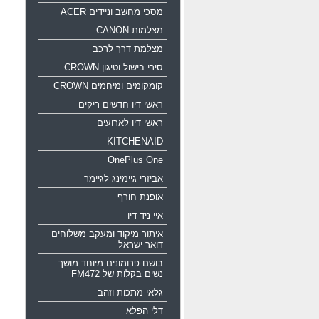
מסכי מחשב וניידים ACER
מצלמות CANON
מצלמת דרך לרכב
סירי בישול וטיגון CROWN
קומקומים ומיחמים CROWN
ראשי דיו חדשים ריקים
ראשי דיו לארועים
KITCHENAID
OnePlus One
אביזרי גיימינג לגיימר
אופנת חורף
איי ניד דיו
איתור מיקוד ומעקב משלוחים
דואר ישראל
בושם פרומונים מיוחד מושך
נשים בקלות של FM472
גלאי מתכות וזהב
דלי הפלא