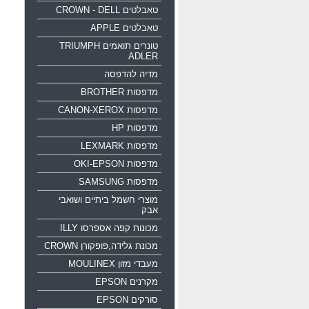
טאבלטים CROWN - DELL
טאבלטים APPLE
טונרים תואמים TRIUMPH
ADLER
מדיה להדפסה
מדפסות BROTHER
מדפסות CANON-XEROX
מדפסות HP
מדפסות LEXMARK
מדפסות OKI-EPSON
מדפסות SAMSUNG
מוצרי חשמל ביתיים ושואבי
אבק
מכונות קפה אספרסו ILLY
מכונת גלידה,פופקורן CROWN
מעבדי מזון MOULINEX
מקרנים EPSON
סורקים EPSON