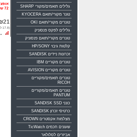
גלילים תואמים/מקורי SHARP
72 שעות
טונר מקורי/תואם KYOCERA
₪21
טונרים מקורי/תואם OKI
(17.8 לפני מע"מ)
גלילים לפקס פנסוניק
טונרים מקורי/תואם פנסוניק
קלטות גיבוי HP/SONY
זכרונות ניידים SANDISK
טונרים מקוריים IBM
טונרים מקוריים AVISION
טונרים תואמים/מקוריים
RICOH
טונרים תואמים/מקוריים
PANTUM
כונני SANDISK SSD
כרטיסי זכרון SANDISK
מצלמות אקסטרים CROWN
שעונים חכמים TicWatch
אביזרים לסלולאר