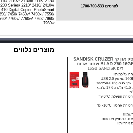
110/ 2110v/ 2110xi/ 2115/ 2170/
2200 Series/ 2210/ 2410/ 2410v/
לפרטים 1700-700-533
 410 Digital Copier; PhotoSmart
350/ 7450/ 7450v/ 7450xi/ 7550/
760/ 7760v/ 7760w/ 7762/ 7960/
7960w
מוצרים נלווים
דיסק און קי SANDISK CRUZER
BLAD Z50 16G שחור אדום
דגם
16GB SANDISK
ה על כמות!!!
sdcz50-016g-b
מידות: ‏41.5 מ"מ x ‏17.6 מ"מ x
• טמפרטורת הפעלה: ‏0°C עד
• טמפרטורת אחסון:‏ 10°C- עד
רשמי!!!
גם כמחזיק מפתחות