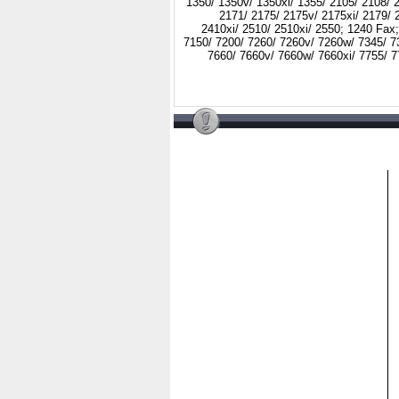
1350/ 1350v/ 1350xi/ 1355/ 2105/ 2108/ 2
2171/ 2175/ 2175v/ 2175xi/ 2179/ 
2410xi/ 2510/ 2510xi/ 2550; 1240 Fax;
7150/ 7200/ 7260/ 7260v/ 7260w/ 7345/ 7
7660/ 7660v/ 7660w/ 7660xi/ 7755/ 7