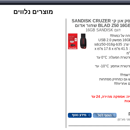
מוצרים נלווים
דיסק און קי SANDISK CRUZER
BLAD Z50 16G שחור אדום
דגם
16GB SANDISK
ה על כמות!!!
sdcz50-016g-b
מידות: ‏41.5 מ"מ x ‏17.6 מ"מ x
• טמפרטורת הפעלה: ‏0°C עד
• טמפרטורת אחסון:‏ 10°C- עד
רשמי!!!
גם כמחזיק מפתחות
אופציה: אספקה מהירה, 24 עד