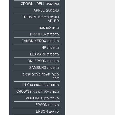
טאבלטים CROWN - DELL
טאבלטים APPLE
טונרים תואמים TRIUMPH
ADLER
מדיה להדפסה
מדפסות BROTHER
מדפסות CANON-XEROX
מדפסות HP
מדפסות LEXMARK
מדפסות OKI-EPSON
מדפסות SAMSUNG
מוצרי חשמל ביתיים ושואבי
אבק
מכונות קפה אספרסו ILLY
מכונת גלידה,פופקורן CROWN
מעבדי מזון MOULINEX
מקרנים EPSON
סורקים EPSON