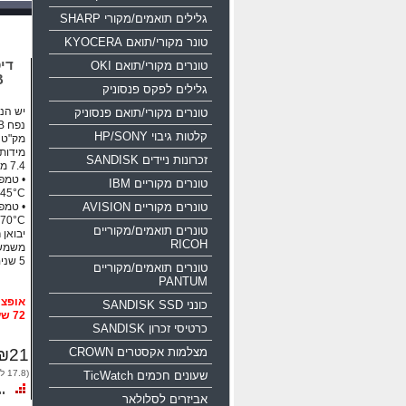
גלילים תואמים/מקורי SHARP
טונר מקורי/תואם KYOCERA
טונרים מקורי/תואם OKI
B
גלילים לפקס פנסוניק
יש הנח
טונרים מקורי/תואם פנסוניק
נפח 16GB ממשק USB 2.0
קלטות גיבוי HP/SONY
מק"ט יצרן: 35
זכרונות ניידים SANDISK
טונרים מקוריים IBM
45°C
טונרים מקוריים AVISION
70°C
טונרים תואמים/מקוריים
יבואן 
RICOH
משמש 
5 שנים אחריות!!!
טונרים תואמים/מקוריים
PANTUM
כונני SANDISK SSD
72 שעות
כרטיסי זכרון SANDISK
מצלמות אקסטרים CROWN
₪21
(17.8 לפני מע"מ)
שעונים חכמים TicWatch
אביזרים לסלולאר