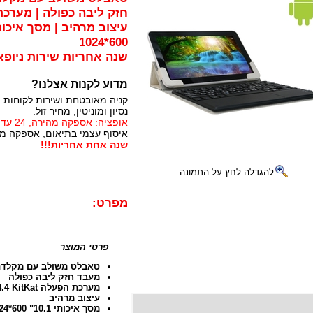
1024*600
שנה אחריות שירות ניופא
מדוע לקנות אצלנו?
קניה מאובטחת ושירות לקוחות 
נסיון ומוניטין, מחיר זול.
אופציה: אספקה מהירה, 24 עד 72 שעות (תלוי באזור)
איסוף עצמי בתיאום, אספקה מיי
שנה אחת אחריות!!!
להגדלה לחץ על התמונה
מפרט:
פרטי המוצר
טאבלט משולב עם מקלדת 
מעבד חזק ליבה כפולה
מערכת הפעלה Android 4.4 KitKat
עיצוב מרהיב
מסך איכותי 10.1" Multipoint Touch 1024*600