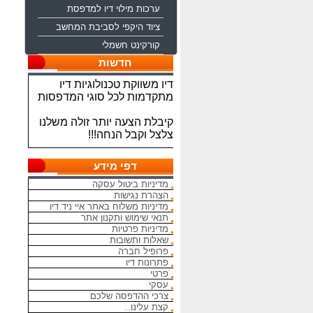
ערכות מילוי דיו למדפסת
ציוד היקפי לסביבת המחשב
קורקינט חשמלי
ברוכים הבאים לחברת איי ניד
חדשות
דיו משווקת טכנולוגיות דיו
מתקדמות לכל סוגי המדפסות
קיבלת הצעה יותר זולה משלנו
צלצל וקבל הנחה!!!
מתחייבים להיות הכי זולים
בארץ בראשי הדיו והטונרים
דפי מידע
התואמים, יש אפשרות למשלוח
מהיום להיום
מדיניות ביטול עסקה
הצהרת נגישות
מדיניות משלוח באתר איי ניד דיו
המחירים באתר אינם סופיים,יש
תנאי שימוש ותקנון אתר
הנחה על קניה כמותית פרטים
מדיניות פרטיות
במרכז ההזמנות
שאלות ותשובות
פרופיל חברה
מאמינים אך ורק ביחס אישי
פתרונות דיו
הוגן ובהקשבה
פרטי
ללקוחות.בזכותכם הצלחתנו
עסקי
צרכי ההדפסה שלכם
קצת עלינו..
בכל שאלה עניין והתלבטות אין