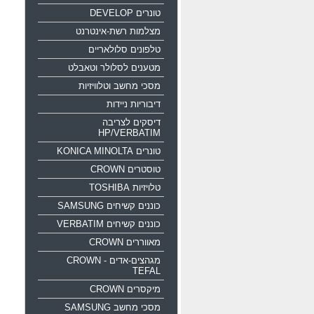
טונרים DEVELOP
מצלמות רשת-אינטרנט
טלפונים סלולאריים
מטענים לסלולר וטאבלט
מסכי מחשב וטלוויזיות
דיבוריות ניידות
דיסקים לצריבה
HP/VERBATIM
טונרים KONICA MINOLTA
טוסטרים CROWN
טלויזיות TOSHIBA
כוננים קשיחים SAMSUNG
כוננים קשיחים VERBATIM
מאווררים CROWN
מגהצים-אדים CROWN -
TEFAL
מיקסרים CROWN
מסכי מחשב SAMSUNG