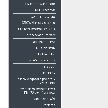
מסכי מחשב וניידים ACER
מצלמות CANON
מצלמת דרך לרכב
סירי בישול וטיגון CROWN
קומקומים ומיחמים CROWN
ראשי דיו חדשים ריקים
ראשי דיו לארועים
KITCHENAID
OnePlus One
אביזרי גיימינג לגיימר
אופנת חורף
איי ניד דיו
איתור מיקוד ומעקב משלוחים
דואר ישראל
בושם פרומונים מיוחד מושך
נשים בקלות של FM472
גלאי מתכות וזהב
דלי הפלא