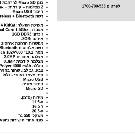
כונן Micro SD להרחבת 32GB נוספים
לפרטים 1700-700-533
2 מצלמות – קידמית + אחורית
חיבור Micro USB
רשת Wireless + Bluetooth
מערכת הפעלה: Google Android 4.4 KitKat
מעבד: . Boxchip A23 Dual Core 1.5Ghz
זיכרון: 1GB DDR3
איחסון:8GB.
אפשרות הרחבת איחסון: Micro SD עד 32GB
רשת אלחוטית WiFi 802.11b/g/n + Bluetooth.
מסך: 10.1" Multipoint Touch 1024*600 .
מצלמה אחורית 2.0MP
מצלמה קידמית 0.3MP
סוללה Li-Polyer 4000 mAh
צבע: גב לבן, שחור בחזית
תיק מעמד מקורי - כלול
Micro USB
חיבור אזניה
Micro SD
מידות (ס"מ):
ע-11.5
ר-16.5
ע-26.3
משקל: 550 גר'
שנה אחריות שירות ניופאן