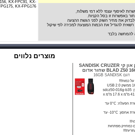
156, KX-FPC91, KX-
FPG175, KX-FPG176
שרות לאיסוף עצמי ללא דמי משלוח,
ור באפשרות זו בסל הקניות.
לבדוק את מחיר השוק לפני הגשת ההצעה
אית להגדיל את הכמות המוצעת למכירה לפי שיקול
להמחשה בלבד
מוצרים נלווים
דיסק און קי SANDISK CRUZER
BLAD Z50  שחור אדום
דגם
16GB SANDISK
ל כמות!!!
sdcz5
מידות: ‏41.5 מ"מ x ‏17.6 מ"מ x
• טמפרטורת הפעלה: ‏0°C עד
• טמפרטורת אחסון:‏ 10°C- עד
!!!
 כמחזיק מפתחות