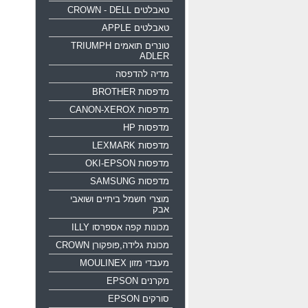
טאבלטים CROWN - DELL
טאבלטים APPLE
טונרים תואמים TRIUMPH
ADLER
מדיה להדפסה
מדפסות BROTHER
מדפסות CANON-XEROX
מדפסות HP
מדפסות LEXMARK
מדפסות OKI-EPSON
מדפסות SAMSUNG
מוצרי חשמל ביתיים ושואבי
אבק
מכונות קפה אספרסו ILLY
מכונת גלידה,פופקורן CROWN
מעבדי מזון MOULINEX
מקרנים EPSON
סורקים EPSON