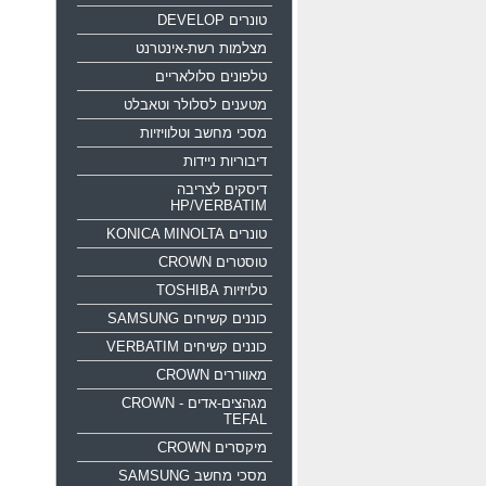
טונרים DEVELOP
מצלמות רשת-אינטרנט
טלפונים סלולאריים
מטענים לסלולר וטאבלט
מסכי מחשב וטלוויזיות
דיבוריות ניידות
דיסקים לצריבה
HP/VERBATIM
טונרים KONICA MINOLTA
טוסטרים CROWN
טלויזיות TOSHIBA
כוננים קשיחים SAMSUNG
כוננים קשיחים VERBATIM
מאווררים CROWN
מגהצים-אדים CROWN -
TEFAL
מיקסרים CROWN
מסכי מחשב SAMSUNG