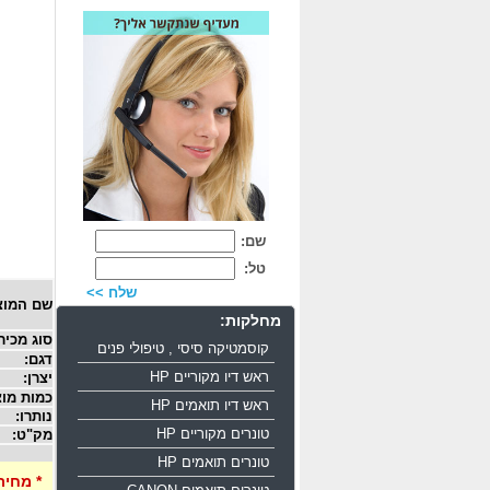
שם:
טל:
שלח >>
שם המוצ
מחלקות:
סוג מכיר
קוסמטיקה סיסי , טיפולי פנים
דגם:
ראש דיו מקוריים HP
יצרן:
כמות מוצ
ראש דיו תואמים HP
נותרו:
טונרים מקוריים HP
מק"ט:
טונרים תואמים HP
* מחיר