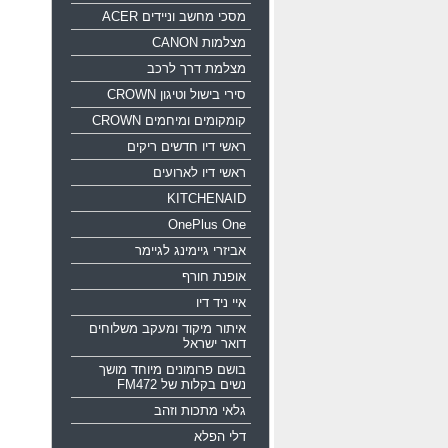
מסכי מחשב וניידים ACER
מצלמות CANON
מצלמת דרך לרכב
סירי בישול וטיגון CROWN
קומקומים ומיחמים CROWN
ראשי דיו חדשים ריקים
ראשי דיו לארועים
KITCHENAID
OnePlus One
אביזרי גיימינג לגיימר
אופנת חורף
איי ניד דיו
איתור מיקוד ומעקב משלוחים
דואר ישראל
בושם פרומונים מיוחד מושך
נשים בקלות של FM472
גלאי מתכות וזהב
דלי הפלא