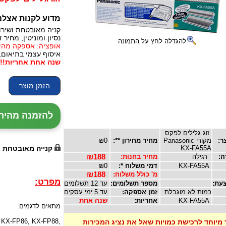
מדוע לקנות אצלנ
קניה מאובטחת ושירו
נסיון ומוניטין, מחיר זו
להגדלה לחץ על התמונה
אופציה: אספקה מהירה, 24 עד 72 שעות (תלו
איסוף עצמי בתיאום,
שנה אחת אחריות!!!
להזמנה מהירה עם נ
זוג גלילים לפקס
ר:
מקורי Panasonic
מחיר מחירון **:
₪0
KX-FA55A
קנייה מאובטחת
ה:
רגילה
מחיר בחנות:
₪188
KX-FA55A
דמי משלוח *:
₪0
מ' כולל משלוח:
₪188
מפרט:
עת:
מספר תשלומים:
עד 12 תשלומים
כמות לא מוגבלת
זמן אספקה:
עד 5 ימי עסקים
KX-FA55A
אחריות:
שנה אחת
מתאים לדגמים:
 KX-FP86, KX-FP88,
 מיוחד לרכישת כמויות שאל את נציג המכירות