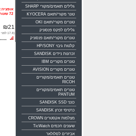
גלילים תואמים/מקורי SHARP
72 שעות
טונר מקורי/תואם KYOCERA
טונרים מקורי/תואם OKI
₪21
גלילים לפקס פנסוניק
(17.8 לפני מע"מ)
טונרים מקורי/תואם פנסוניק
קלטות גיבוי HP/SONY
זכרונות ניידים SANDISK
טונרים מקוריים IBM
טונרים מקוריים AVISION
טונרים תואמים/מקוריים
RICOH
טונרים תואמים/מקוריים
PANTUM
כונני SANDISK SSD
כרטיסי זכרון SANDISK
מצלמות אקסטרים CROWN
שעונים חכמים TicWatch
אביזרים לסלולאר