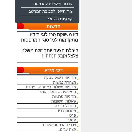
ערכות מילוי דיו למדפסת
ציוד היקפי לסביבת המחשב
קורקינט חשמלי
ברוכים הבאים לחברת איי ניד
חדשות
דיו משווקת טכנולוגיות דיו
מתקדמות לכל סוגי המדפסות
קיבלת הצעה יותר זולה משלנו
צלצל וקבל הנחה!!!
מתחייבים להיות הכי זולים
בארץ בראשי הדיו והטונרים
דפי מידע
התואמים, יש אפשרות למשלוח
מהיום להיום
מדיניות ביטול עסקה
הצהרת נגישות
מדיניות משלוח באתר איי ניד דיו
המחירים באתר אינם סופיים,יש
תנאי שימוש ותקנון אתר
הנחה על קניה כמותית פרטים
מדיניות פרטיות
במרכז ההזמנות
שאלות ותשובות
פרופיל חברה
מאמינים אך ורק ביחס אישי
פתרונות דיו
הוגן ובהקשבה
פרטי
ללקוחות.בזכותכם הצלחתנו
עסקי
צרכי ההדפסה שלכם
קצת עלינו..
בכל שאלה עניין והתלבטות אין