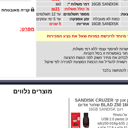
16GB SANDISK
דמי משלוח *:
₪0
מ' כולל משלוח:
₪21
קנייה מאובטחת
עת:
מספר תשלומים:
עד 12 תשלומים
כמות לא מוגבלת
זמן אספקה:
עד 5 ימי עסקים
16GB SANDISK
אחריות:
5 שנים
מפרט:
 מיוחד לרכישת כמויות שאל את נציג המכירות
שרות לאיסוף עצמי ללא דמי משלוח,
ור באפשרות זו בסל הקניות.
לבדוק את מחיר השוק לפני הגשת ההצעה
אית להגדיל את הכמות המוצעת למכירה לפי שיקול
להמחשה בלבד
מוצרים נלווים
דיסק און קי SANDISK CRUZER
BLAD Z50  שחור אדום
דגם
16GB SANDISK
ל כמות!!!
sdcz5
מידות: ‏41.5 מ"מ x ‏17.6 מ"מ x