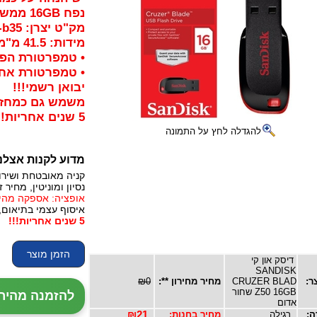
נפח 16GB ממשק USB 2.0
מק"ט יצרן: sdcz50-016g-b35
מידות: ‏41.5 מ"מ x ‏17.6 מ"מ x ‏7.4 מ"מ
• טמפרטורת הפעלה: ‏0°C
• טמפרטורת אחסון:‏ 10°C- 
יבואן רשמי!!!
משמש גם כמחזי
5 שנים אחריות!!!
להגדלה לחץ על התמונה
מדוע לקנות אצלנ
קניה מאובטחת ושירו
נסיון ומוניטין, מחיר זו
אופציה: אספקה מהירה, 24 עד 72 שעות (תלו
איסוף עצמי בתיאום,
5 שנים אחריות!!!
דיסק און קי
SANDISK
ר:
CRUZER BLAD
מחיר מחירון **:
₪0
Z50 16GB שחור
להזמנה מהירה עם נ
אדום
ה:
רגילה
מחיר בחנות:
₪21