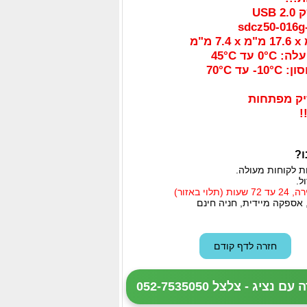
 עד 45°C
עד 70°C
ק מפתחות
ו?
ת לקוחות מעולה.
ל.
י באזור)
 אספקה מיידית, חניה חינם
ציג - צלצל 052-7535050