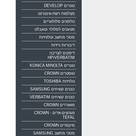
טונרים DEVELOP
מצלמות רשת-אינטרנט
טלפונים סלולאריים
מטענים לסלולר וטאבלט
מסכי מחשב וטלוויזיות
דיבוריות ניידות
דיסקים לצריבה
HP/VERBATIM
טונרים KONICA MINOLTA
טוסטרים CROWN
טלויזיות TOSHIBA
כוננים קשיחים SAMSUNG
כוננים קשיחים VERBATIM
מאווררים CROWN
מגהצים-אדים CROWN -
TEFAL
מיקסרים CROWN
מסכי מחשב SAMSUNG