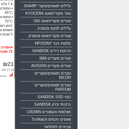
גלילים תואמים/מקורי SHARP
45°C
טונר מקורי/תואם KYOCERA
טונרים מקורי/תואם OKI
70°C
יבואן רשמי
גלילים לפקס פנסוניק
משמש גם
5 שנים אחריות!!!
טונרים מקורי/תואם פנסוניק
קלטות גיבוי HP/SONY
זכרונות ניידים SANDISK
72 שעות
טונרים מקוריים IBM
₪21
טונרים מקוריים AVISION
(17.8 לפני מע"מ)
טונרים תואמים/מקוריים
RICOH
טונרים תואמים/מקוריים
PANTUM
כונני SANDISK SSD
כרטיסי זכרון SANDISK
מצלמות אקסטרים CROWN
שעונים חכמים TicWatch
אביזרים לסלולאר