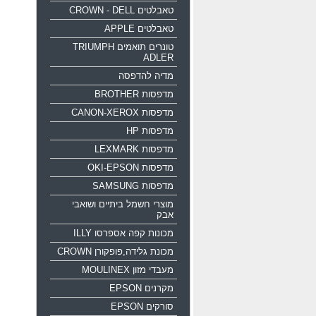
טאבלטים CROWN - DELL
טאבלטים APPLE
טונרים תואמים TRIUMPH
ADLER
מדיה להדפסה
מדפסות BROTHER
מדפסות CANON-XEROX
מדפסות HP
מדפסות LEXMARK
מדפסות OKI-EPSON
מדפסות SAMSUNG
מוצרי חשמל ביתיים ושואבי
אבק
מכונות קפה אספרסו ILLY
מכונת גלידה,פופקורן CROWN
מעבדי מזון MOULINEX
מקרנים EPSON
סורקים EPSON