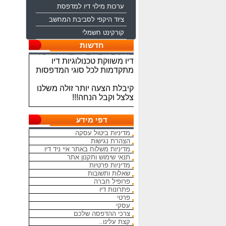
ערכות מילוי דיו למדפסת
ציוד היקפי לסביבת המחשב
קורקינט חשמלי
ברוכים הבאים לחברת איי ניד
חדשות
דיו משווקת טכנולוגיות דיו
מתקדמות לכל סוגי המדפסות
קיבלת הצעה יותר זולה משלנו
צלצל וקבל הנחה!!!
מתחייבים להיות הכי זולים
בארץ בראשי הדיו והטונרים
דפי מידע
התואמים, יש אפשרות למשלוח
מהיום להיום
מדיניות ביטול עסקה
הצהרת נגישות
מדיניות משלוח באתר איי ניד דיו
המחירים באתר אינם סופיים,יש
תנאי שימוש ותקנון אתר
הנחה על קניה כמותית פרטים
מדיניות פרטיות
במרכז ההזמנות
שאלות ותשובות
פרופיל חברה
מאמינים אך ורק ביחס אישי
פתרונות דיו
הוגן ובהקשבה
פרטי
ללקוחות.בזכותכם הצלחתנו
עסקי
צרכי ההדפסה שלכם
קצת עלינו..
בכל שאלה עניין והתלבטות אין