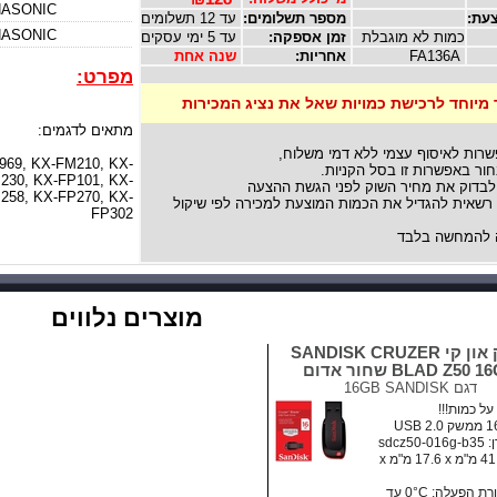
ASONIC
עת:
מספר תשלומים:
עד 12 תשלומים
ASONIC
כמות לא מוגבלת
זמן אספקה:
עד 5 ימי עסקים
FA136A
אחריות:
שנה אחת
מפרט:
 מיוחד לרכישת כמויות שאל את נציג המכירות
מתאים לדגמים:
שרות לאיסוף עצמי ללא דמי משלוח,
969, KX-FM210, KX-
ור באפשרות זו בסל הקניות.
230, KX-FP101, KX-
לבדוק את מחיר השוק לפני הגשת ההצעה
258, KX-FP270, KX-
אית להגדיל את הכמות המוצעת למכירה לפי שיקול
FP302
להמחשה בלבד
מוצרים נלווים
דיסק און קי SANDISK CRUZER
BLAD Z50  שחור אדום
דגם
16GB SANDISK
ל כמות!!!
sdcz5
מידות: ‏41.5 מ"מ x ‏17.6 מ"מ x
• טמפרטורת הפעלה: ‏0°C עד