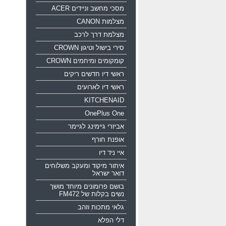
מסכי מחשב וניידים ACER
מצלמות CANON
מצלמת דרך לרכב
סירי בישול וטיגון CROWN
קומקומים ומיחמים CROWN
ראשי דיו חדשים ריקים
ראשי דיו לארועים
KITCHENAID
OnePlus One
אביזרי גיימינג לגיימר
אופנת חורף
איי ניד דיו
איתור מיקוד ומעקב משלוחים
דואר ישראל
בושם פרומונים מיוחד מושך
נשים בקלות של FM472
גלאי מתכות וזהב
דלי הפלא