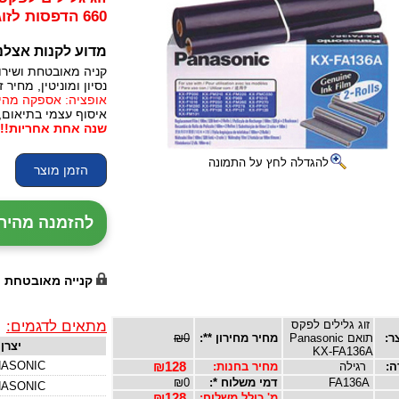
660 הדפסות לזוג
מדוע לקנות אצלנ
קניה מאובטחת ושירו
נסיון ומוניטין, מחיר זו
אופציה: אספקה מהירה, 24 עד 72 שעות (תלו
איסוף עצמי בתיאום,
שנה אחת אחריות!!!
להגדלה לחץ על התמונה
להזמנה מהירה עם נ
קנייה מאובטחת
מתאים לדגמים:
זוג גלילים לפקס
ר:
תואם Panasonic
מחיר מחירון **:
₪0
יצרן
KX-FA136A
ASONIC
ה:
רגילה
מחיר בחנות:
₪128
FA136A
דמי משלוח *:
₪0
ASONIC
מ' כולל משלוח:
₪128