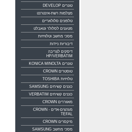
טונרים DEVELOP
מצלמות רשת-אינטרנט
טלפונים סלולאריים
מטענים לסלולר וטאבלט
מסכי מחשב וטלוויזיות
דיבוריות ניידות
דיסקים לצריבה
HP/VERBATIM
טונרים KONICA MINOLTA
טוסטרים CROWN
טלויזיות TOSHIBA
כוננים קשיחים SAMSUNG
כוננים קשיחים VERBATIM
מאווררים CROWN
מגהצים-אדים CROWN -
TEFAL
מיקסרים CROWN
מסכי מחשב SAMSUNG