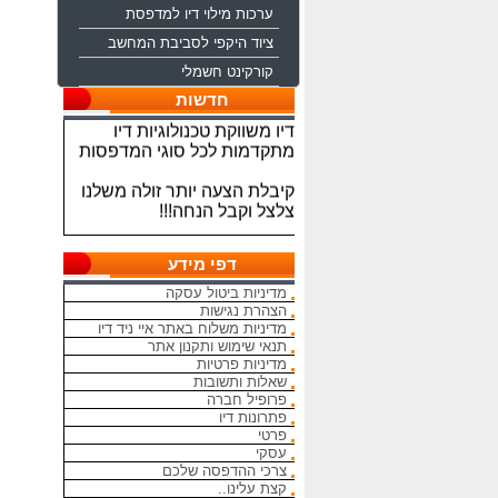
ערכות מילוי דיו למדפסת
ציוד היקפי לסביבת המחשב
קורקינט חשמלי
ברוכים הבאים לחברת איי ניד
חדשות
דיו משווקת טכנולוגיות דיו
מתקדמות לכל סוגי המדפסות
קיבלת הצעה יותר זולה משלנו
צלצל וקבל הנחה!!!
מתחייבים להיות הכי זולים
בארץ בראשי הדיו והטונרים
דפי מידע
התואמים, יש אפשרות למשלוח
מהיום להיום
מדיניות ביטול עסקה
הצהרת נגישות
מדיניות משלוח באתר איי ניד דיו
המחירים באתר אינם סופיים,יש
תנאי שימוש ותקנון אתר
הנחה על קניה כמותית פרטים
מדיניות פרטיות
במרכז ההזמנות
שאלות ותשובות
פרופיל חברה
מאמינים אך ורק ביחס אישי
פתרונות דיו
הוגן ובהקשבה
פרטי
ללקוחות.בזכותכם הצלחתנו
עסקי
צרכי ההדפסה שלכם
קצת עלינו..
בכל שאלה עניין והתלבטות אין