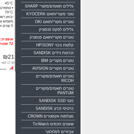
45°C
גלילים תואמים/מקורי SHARP
70°C
טונר מקורי/תואם KYOCERA
יבואן רשמי
משמש גם
טונרים מקורי/תואם OKI
5 שנים אחריות!!!
גלילים לפקס פנסוניק
טונרים מקורי/תואם פנסוניק
72 שעות
קלטות גיבוי HP/SONY
זכרונות ניידים SANDISK
₪21
טונרים מקוריים IBM
(17.8 לפני מע"מ)
טונרים מקוריים AVISION
טונרים תואמים/מקוריים
RICOH
טונרים תואמים/מקוריים
PANTUM
כונני SANDISK SSD
כרטיסי זכרון SANDISK
מצלמות אקסטרים CROWN
שעונים חכמים TicWatch
אביזרים לסלולאר