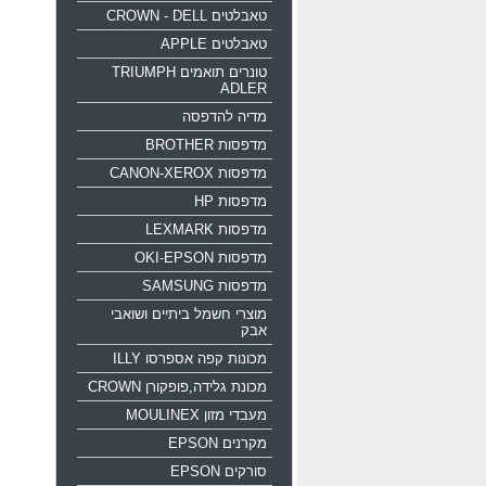
טאבלטים CROWN - DELL
טאבלטים APPLE
טונרים תואמים TRIUMPH
ADLER
מדיה להדפסה
מדפסות BROTHER
מדפסות CANON-XEROX
מדפסות HP
מדפסות LEXMARK
מדפסות OKI-EPSON
מדפסות SAMSUNG
מוצרי חשמל ביתיים ושואבי
אבק
מכונות קפה אספרסו ILLY
מכונת גלידה,פופקורן CROWN
מעבדי מזון MOULINEX
מקרנים EPSON
סורקים EPSON