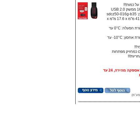
ל כמות!!!
sdcz5
מידות: ‏41.5 מ"מ x ‏17.6 מ"מ x
• טמפרטורת הפעלה: ‏0°C עד
• טמפרטורת אחסון:‏ 10°C- עד
!!!
 כמחזיק מפתחות
אופציה: אספקה מהירה, 24 עד