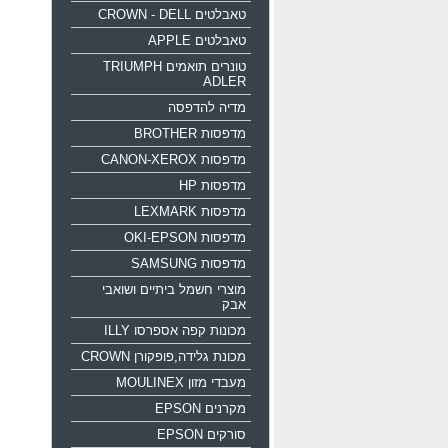
טאבלטים CROWN - DELL
טאבלטים APPLE
טונרים תואמים TRIUMPH
ADLER
מדיה להדפסה
מדפסות BROTHER
מדפסות CANON-XEROX
מדפסות HP
מדפסות LEXMARK
מדפסות OKI-EPSON
מדפסות SAMSUNG
מוצרי חשמל ביתיים ושואבי
אבק
מכונות קפה אספרסו ILLY
מכונת גלידה,פופקורן CROWN
מעבדי מזון MOULINEX
מקרנים EPSON
סורקים EPSON