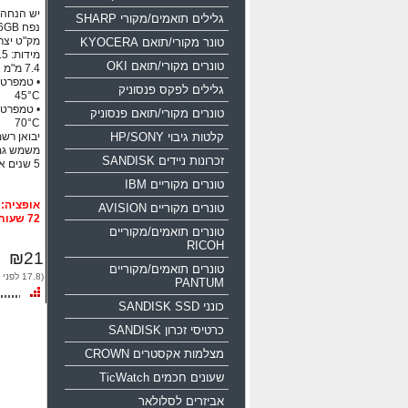
יש הנחה ע
גלילים תואמים/מקורי SHARP
נפח 16GB ממשק USB 2.0
מק"ט יצרן: 0-016g-b35
טונר מקורי/תואם KYOCERA
טונרים מקורי/תואם OKI
גלילים לפקס פנסוניק
45°C
טונרים מקורי/תואם פנסוניק
70°C
קלטות גיבוי HP/SONY
יבואן רשמי
משמש גם
זכרונות ניידים SANDISK
5 שנים אחריות!!!
טונרים מקוריים IBM
טונרים מקוריים AVISION
72 שעות
טונרים תואמים/מקוריים
RICOH
₪21
טונרים תואמים/מקוריים
(17.8 לפני מע"מ)
PANTUM
כונני SANDISK SSD
כרטיסי זכרון SANDISK
מצלמות אקסטרים CROWN
שעונים חכמים TicWatch
אביזרים לסלולאר