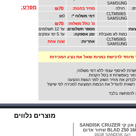
SAMSUNG
מפרט:
ה:
רגילה
מחיר בחנות:
₪70
CLTM506S
דמי משלוח *:
₪0
SAMSUNG
מ' כולל משלוח:
₪70
עת:
מספר תשלומים:
עד 12 תשלומים
כמות לא מוגבלת
זמן אספקה:
עד 5 ימי עסקים
CLTM506S
אחריות:
שנה אחת
SAMSUNG
 מיוחד לרכישת כמויות שאל את נציג המכירות
שרות לאיסוף עצמי ללא דמי משלוח,
ור באפשרות זו בסל הקניות.
לבדוק את מחיר השוק לפני הגשת ההצעה
אית להגדיל את הכמות המוצעת למכירה לפי שיקול
להמחשה בלבד
מוצרים נלווים
דיסק און קי SANDISK CRUZER
BLAD Z50  שחור אדום
דגם
16GB SANDISK