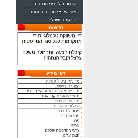
ערכות מילוי דיו למדפסת
ציוד היקפי לסביבת המחשב
קורקינט חשמלי
ברוכים הבאים לחברת איי ניד
חדשות
דיו משווקת טכנולוגיות דיו
מתקדמות לכל סוגי המדפסות
קיבלת הצעה יותר זולה משלנו
צלצל וקבל הנחה!!!
מתחייבים להיות הכי זולים
בארץ בראשי הדיו והטונרים
דפי מידע
התואמים, יש אפשרות למשלוח
מהיום להיום
מדיניות ביטול עסקה
הצהרת נגישות
המחירים באתר אינם סופיים,יש
מדיניות משלוח באתר איי ניד דיו
תנאי שימוש ותקנון אתר
הנחה על קניה כמותית פרטים
מדיניות פרטיות
במרכז ההזמנות
שאלות ותשובות
פרופיל חברה
מאמינים אך ורק ביחס אישי
פתרונות דיו
הוגן ובהקשבה
פרטי
ללקוחות.בזכותכם הצלחתנו
עסקי
צרכי ההדפסה שלכם
בכל שאלה עניין והתלבטות אין
קצת עלינו..