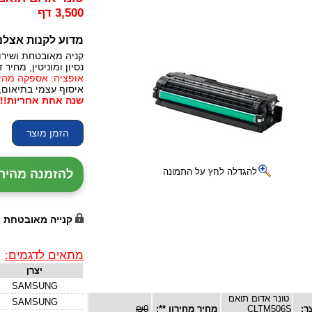
3,500 דף
מדוע לקנות אצלנ
קניה מאובטחת ושירו
נסיון ומוניטין, מחיר זו
אופציה: אספקה מהירה, 24 עד 72 שעות (תלו
איסוף עצמי בתיאום,
שנה אחת אחריות!!!
להגדלה לחץ על התמונה
להזמנה מהירה עם נ
קנייה מאובטחת
מתאים לדגמים:
יצרן
SAMSUNG
טונר אדום תואם
SAMSUNG
ר:
CLTM506S
מחיר מחירון **:
₪0