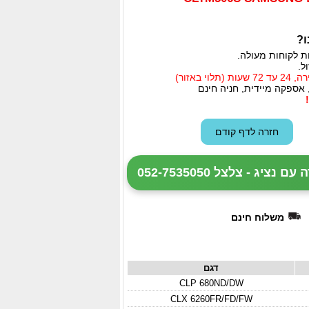
ו?
ת לקוחות מעולה.
ל.
י באזור)
 אספקה מיידית, חניה חינם
ציג - צלצל 052-7535050
משלוח חינם
דגם
CLP 680ND/DW
CLX 6260FR/FD/FW