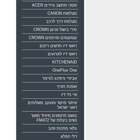
מסכי מחשב וניידים ACER
מצלמות CANON
מצלמת דרך לרכב
סירי בישול וטיגון CROWN
קומקומים ומיחמים CROWN
ראשי דיו חדשים ריקים
ראשי דיו לארועים
KITCHENAID
OnePlus One
אביזרי גיימינג לגיימר
אופנת חורף
איי ניד דיו
איתור מיקוד ומעקב משלוחים
דואר ישראל
בושם פרומונים מיוחד מושך
נשים בקלות של FM472
גלאי מתכות וזהב
דלי הפלא