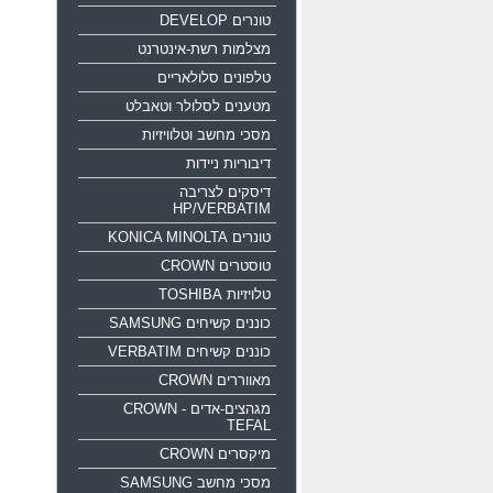
טונרים DEVELOP
מצלמות רשת-אינטרנט
טלפונים סלולאריים
מטענים לסלולר וטאבלט
מסכי מחשב וטלוויזיות
דיבוריות ניידות
דיסקים לצריבה
HP/VERBATIM
טונרים KONICA MINOLTA
טוסטרים CROWN
טלויזיות TOSHIBA
כוננים קשיחים SAMSUNG
כוננים קשיחים VERBATIM
מאווררים CROWN
מגהצים-אדים CROWN -
TEFAL
מיקסרים CROWN
מסכי מחשב SAMSUNG