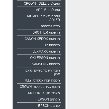
טאבלטים CROWN - DELL
טאבלטים APPLE
טונרים תואמים TRIUMPH
ADLER
מדיה להדפסה
מדפסות BROTHER
מדפסות CANON-XEROX
מדפסות HP
מדפסות LEXMARK
מדפסות OKI-EPSON
מדפסות SAMSUNG
מוצרי חשמל ביתיים ושואבי
אבק
מכונות קפה אספרסו ILLY
מכונת גלידה,פופקורן CROWN
מעבדי מזון MOULINEX
מקרנים EPSON
סורקים EPSON