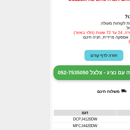
ו?
ת לקוחות מעולה.
ל.
י באזור)
 אספקה מיידית, חניה חינם
ציג - צלצל 052-7535050
משלוח חינם
דגם
DCPJ4120DW
MFCJ4420DW