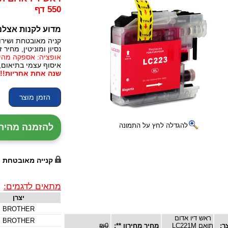
550 דף
מדוע לקנות אצלנ
קניה מאובטחת ושירו
נסיון ומוניטין, מחיר זו
אופציה: אספקה מהירה, 24 עד 72 שעות (תלו
איסוף עצמי בתיאום,
שנה אחת אחריות!!!
להגדלה לחץ על התמונה
להזמנה מהירה עם נ
קנייה מאובטחת
מתאים לדגמים:
יצרן
BROTHER
ראש דיו אדום
BROTHER
ר:
תואם LC221M
מחיר מחירון **:
₪0