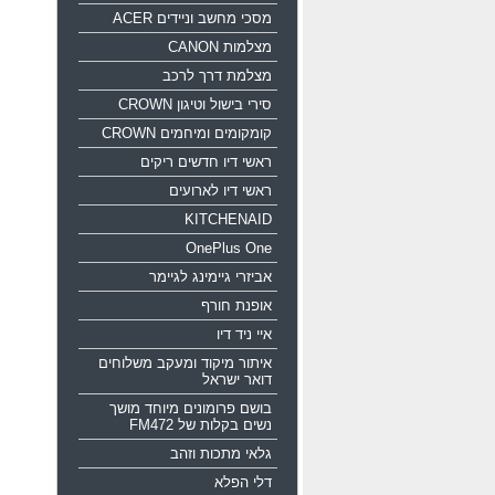
מסכי מחשב וניידים ACER
מצלמות CANON
מצלמת דרך לרכב
סירי בישול וטיגון CROWN
קומקומים ומיחמים CROWN
ראשי דיו חדשים ריקים
ראשי דיו לארועים
KITCHENAID
OnePlus One
אביזרי גיימינג לגיימר
אופנת חורף
איי ניד דיו
איתור מיקוד ומעקב משלוחים
דואר ישראל
בושם פרומונים מיוחד מושך
נשים בקלות של FM472
גלאי מתכות וזהב
דלי הפלא