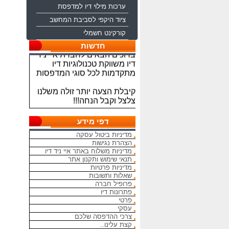
ערכות מילוי דיו למדפסת
ציוד היקפי לסביבת המחשב
קורקינט חשמלי
ברוכים הבאים לחברת איי ניד
חדשות
דיו משווקת טכנולוגיות דיו
מתקדמות לכל סוגי המדפסות
קיבלת הצעה יותר זולה משלנו
צלצל וקבל הנחה!!!
מתחייבים להיות הכי זולים
בארץ בראשי הדיו והטונרים
דפי מידע
התואמים, יש אפשרות למשלוח
מדיניות ביטול עסקה
מהיום להיום
הצהרת נגישות
מדיניות משלוח באתר איי ניד דיו
המחירים באתר אינם סופיים,יש
תנאי שימוש ותקנון אתר
הנחה על קניה כמותית פרטים
מדיניות פרטיות
במרכז ההזמנות
שאלות ותשובות
פרופיל חברה
פתרונות דיו
מאמינים אך ורק ביחס אישי
פרטי
הוגן ובהקשבה
עסקי
ללקוחות.בזכותכם הצלחתנו
צרכי ההדפסה שלכם
קצת עלינו..