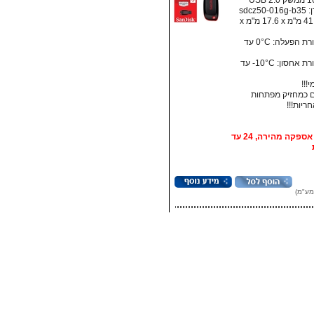
sdcz5
מידות: ‏41.5 מ"מ x ‏17.6 מ"מ x
• טמפרטורת הפעלה: ‏0°C עד
• טמפרטורת אחסון:‏ 10°C- עד
!!!
 כמחזיק מפתחות
אופציה: אספקה מהירה, 24 עד