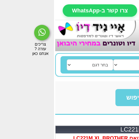
צרו קשר ב-WhatsApp
פוש
LC221M X