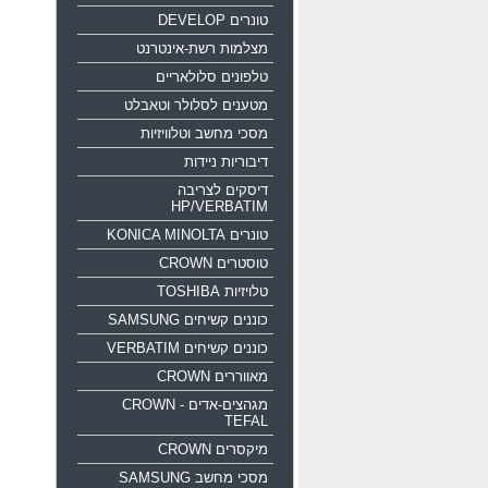
טונרים DEVELOP
מצלמות רשת-אינטרנט
טלפונים סלולאריים
מטענים לסלולר וטאבלט
מסכי מחשב וטלוויזיות
דיבוריות ניידות
דיסקים לצריבה
HP/VERBATIM
טונרים KONICA MINOLTA
טוסטרים CROWN
טלויזיות TOSHIBA
כוננים קשיחים SAMSUNG
כוננים קשיחים VERBATIM
מאווררים CROWN
מגהצים-אדים CROWN -
TEFAL
מיקסרים CROWN
מסכי מחשב SAMSUNG