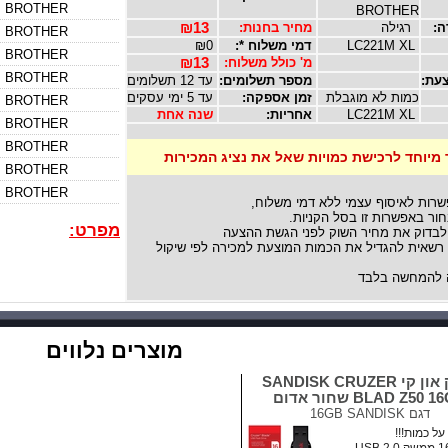
BROTHER
BROTHER
ה:
רגילה
מחיר בחנות:
₪13
BROTHER
LC221M XL
דמי משלוח *:
₪0
BROTHER
מ' כולל משלוח:
₪13
BROTHER
עת:
מספר תשלומים:
עד 12 תשלומים
כמות לא מוגבלת
זמן אספקה:
עד 5 ימי עסקים
BROTHER
LC221M XL
אחריות:
שנה אחת
BROTHER
BROTHER
 מיוחד לרכישת כמויות שאל את נציג המכירות
BROTHER
BROTHER
שרות לאיסוף עצמי ללא דמי משלוח,
ור באפשרות זו בסל הקניות.
מפרט:
לבדוק את מחיר השוק לפני הגשת ההצעה
אית להגדיל את הכמות המוצעת למכירה לפי שיקול
להמחשה בלבד
מוצרים נלווים
דיסק און קי SANDISK CRUZER
BLAD Z50  שחור אדום
דגם
16GB SANDISK
ל כמות!!!