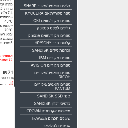
נפח 16GB ממשק USB 2.0
מק"ט יצרן: 0-016g-b35
גלילים תואמים/מקורי SHARP
טונר מקורי/תואם KYOCERA
טונרים מקורי/תואם OKI
45°C
גלילים לפקס פנסוניק
70°C
יבואן רשמי
טונרים מקורי/תואם פנסוניק
משמש גם
קלטות גיבוי HP/SONY
5 שנים אחריות!!!
זכרונות ניידים SANDISK
טונרים מקוריים IBM
72 שעות
טונרים מקוריים AVISION
₪21
טונרים תואמים/מקוריים
RICOH
(17.8 לפני מע"מ)
טונרים תואמים/מקוריים
PANTUM
כונני SANDISK SSD
כרטיסי זכרון SANDISK
מצלמות אקסטרים CROWN
שעונים חכמים TicWatch
אביזרים לסלולאר