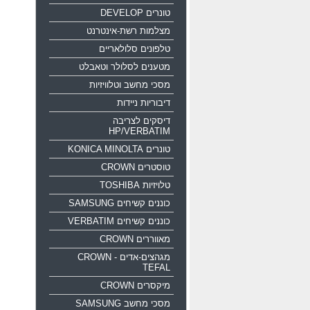
טונרים DEVELOP
מצלמות רשת-אינטרנט
טלפונים סלולאריים
מטענים לסלולר וטאבלט
מסכי מחשב וטלוויזיות
דיבוריות ניידות
דיסקים לצריבה
HP/VERBATIM
טונרים KONICA MINOLTA
טוסטרים CROWN
טלויזיות TOSHIBA
כוננים קשיחים SAMSUNG
כוננים קשיחים VERBATIM
מאווררים CROWN
מגהצים-אדים CROWN -
TEFAL
מיקסרים CROWN
מסכי מחשב SAMSUNG