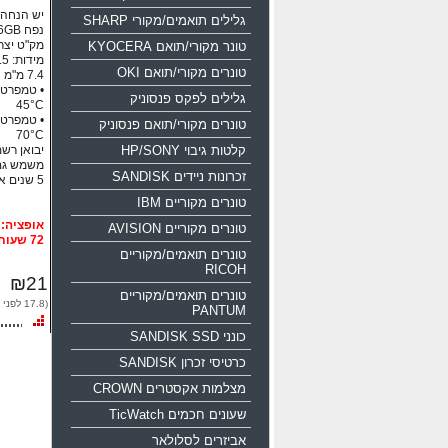
יש הנחה ע
גלילים תואמים/מקורי SHARP
נפח 16GB ממשק USB 2.0
מק"ט יצרן: 0-016g-b35
טונר מקורי/תואם KYOCERA
טונרים מקורי/תואם OKI
גלילים לפקס פנסוניק
45°C
טונרים מקורי/תואם פנסוניק
70°C
קלטות גיבוי HP/SONY
יבואן רשמי
משמש גם
זכרונות ניידים SANDISK
5 שנים אחריות!!!
טונרים מקוריים IBM
טונרים מקוריים AVISION
72 שעות
טונרים תואמים/מקוריים
RICOH
₪21
טונרים תואמים/מקוריים
(17.8 לפני מע"מ)
PANTUM
כונני SANDISK SSD
כרטיסי זכרון SANDISK
מצלמות אקסטרים CROWN
שעונים חכמים TicWatch
אביזרים לסלולאר