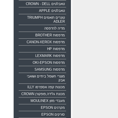
טאבלטים CROWN - DELL
טאבלטים APPLE
טונרים תואמים TRIUMPH
ADLER
מדיה להדפסה
מדפסות BROTHER
מדפסות CANON-XEROX
מדפסות HP
מדפסות LEXMARK
מדפסות OKI-EPSON
מדפסות SAMSUNG
מוצרי חשמל ביתיים ושואבי
אבק
מכונות קפה אספרסו ILLY
מכונת גלידה,פופקורן CROWN
מעבדי מזון MOULINEX
מקרנים EPSON
סורקים EPSON