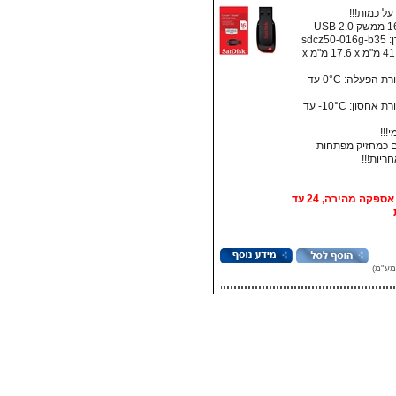
ל כמות!!!
sdcz5
מידות: ‏41.5 מ"מ x ‏17.6 מ"מ x
• טמפרטורת הפעלה: ‏0°C עד
• טמפרטורת אחסון:‏ 10°C- עד
!!!
 כמחזיק מפתחות
אופציה: אספקה מהירה, 24 עד