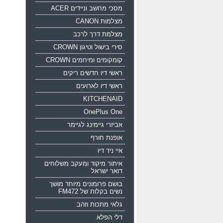
מסכי מחשב וניידים ACER
מצלמות CANON
מצלמת דרך לרכב
סירי בישול וטיגון CROWN
קומקומים ומיחמים CROWN
ראשי דיו חדשים ריקים
ראשי דיו לארועים
KITCHENAID
OnePlus One
אביזרי גיימינג לגיימר
אופנת חורף
איי ניד דיו
איתור מיקוד ומעקב משלוחים
דואר ישראל
בושם פרומונים מיוחד מושך
נשים בקלות של FM472
גלאי מתכות וזהב
דלי הפלא