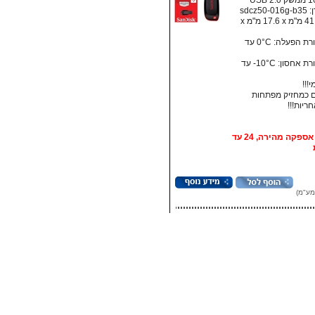
sdcz5
מידות: ‏41.5 מ"מ x ‏17.6 מ"מ x
• טמפרטורת הפעלה: ‏0°C עד
• טמפרטורת אחסון:‏ 10°C- עד
!!!
 כמחזיק מפתחות
אופציה: אספקה מהירה, 24 עד