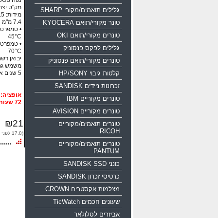
נפח 16GB ממשק USB 2.0
מק"ט יצרן: 0-016g-b35
גלילים תואמים/מקורי SHARP
טונר מקורי/תואם KYOCERA
טונרים מקורי/תואם OKI
45°C
גלילים לפקס פנסוניק
70°C
יבואן רשמי
טונרים מקורי/תואם פנסוניק
משמש גם
קלטות גיבוי HP/SONY
5 שנים אחריות!!!
זכרונות ניידים SANDISK
טונרים מקוריים IBM
72 שעות
טונרים מקוריים AVISION
₪21
טונרים תואמים/מקוריים
RICOH
(17.8 לפני מע"מ)
טונרים תואמים/מקוריים
PANTUM
כונני SANDISK SSD
כרטיסי זכרון SANDISK
מצלמות אקסטרים CROWN
שעונים חכמים TicWatch
אביזרים לסלולאר