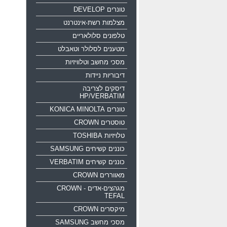
טונרים DEVELOP
מצלמות רשת-אינטרנט
טלפונים סלולאריים
מטענים לסלולר וטאבלט
מסכי מחשב וטלוויזיות
דיבוריות ניידות
דיסקים לצריבה
HP/VERBATIM
טונרים KONICA MINOLTA
טוסטרים CROWN
טלויזיות TOSHIBA
כוננים קשיחים SAMSUNG
כוננים קשיחים VERBATIM
מאווררים CROWN
מגהצים-אדים CROWN -
TEFAL
מיקסרים CROWN
מסכי מחשב SAMSUNG