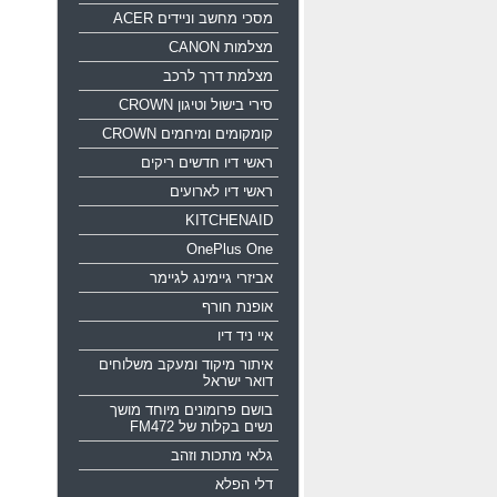
מסכי מחשב וניידים ACER
מצלמות CANON
מצלמת דרך לרכב
סירי בישול וטיגון CROWN
קומקומים ומיחמים CROWN
ראשי דיו חדשים ריקים
ראשי דיו לארועים
KITCHENAID
OnePlus One
אביזרי גיימינג לגיימר
אופנת חורף
איי ניד דיו
איתור מיקוד ומעקב משלוחים
דואר ישראל
בושם פרומונים מיוחד מושך
נשים בקלות של FM472
גלאי מתכות וזהב
דלי הפלא