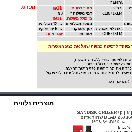
CANON
מפרט:
ה:
רגילה
מחיר בחנות:
₪11
CLI571XLM
דמי משלוח *:
₪0
מ' כולל משלוח:
₪11
עת:
מספר תשלומים:
עד 12 תשלומים
כמות לא מוגבלת
זמן אספקה:
עד 5 ימי עסקים
CLI571XLM
אחריות:
שנה אחת
 מיוחד לרכישת כמויות שאל את נציג המכירות
שרות לאיסוף עצמי ללא דמי משלוח,
ור באפשרות זו בסל הקניות.
לבדוק את מחיר השוק לפני הגשת ההצעה
אית להגדיל את הכמות המוצעת למכירה לפי שיקול
להמחשה בלבד
מוצרים נלווים
דיסק און קי SANDISK CRUZER
BLAD Z50  שחור אדום
דגם
16GB SANDISK
ל כמות!!!