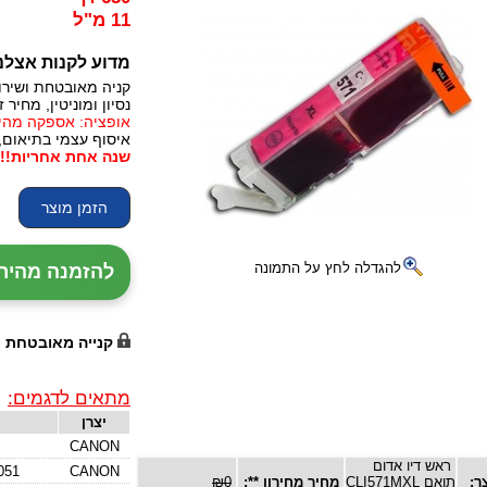
11 מ"ל
מדוע לקנות אצלנ
קניה מאובטחת ושירו
נסיון ומוניטין, מחיר זו
אופציה: אספקה מהירה, 24 עד 72 שעות (תלו
איסוף עצמי בתיאום,
שנה אחת אחריות!!!
להגדלה לחץ על התמונה
להזמנה מהירה עם נ
קנייה מאובטחת
מתאים לדגמים:
יצרן
CANON
ראש דיו אדום
051
CANON
ר:
תואם CLI571MXL
מחיר מחירון **:
₪0