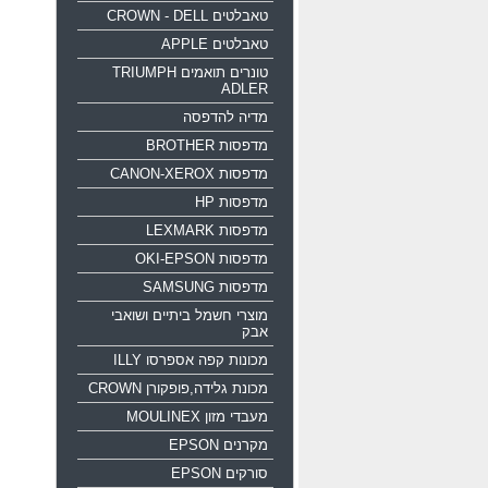
טאבלטים CROWN - DELL
טאבלטים APPLE
טונרים תואמים TRIUMPH
ADLER
מדיה להדפסה
מדפסות BROTHER
מדפסות CANON-XEROX
מדפסות HP
מדפסות LEXMARK
מדפסות OKI-EPSON
מדפסות SAMSUNG
מוצרי חשמל ביתיים ושואבי
אבק
מכונות קפה אספרסו ILLY
מכונת גלידה,פופקורן CROWN
מעבדי מזון MOULINEX
מקרנים EPSON
סורקים EPSON