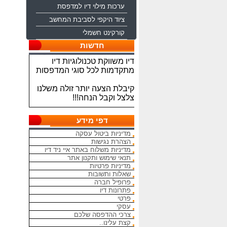
ערכות מילוי דיו למדפסת
ציוד היקפי לסביבת המחשב
קורקינט חשמלי
ברוכים הבאים לחברת איי ניד
חדשות
דיו משווקת טכנולוגיות דיו
מתקדמות לכל סוגי המדפסות
קיבלת הצעה יותר זולה משלנו
צלצל וקבל הנחה!!!
מתחייבים להיות הכי זולים
בארץ בראשי הדיו והטונרים
דפי מידע
התואמים, יש אפשרות למשלוח
מהיום להיום
מדיניות ביטול עסקה
הצהרת נגישות
מדיניות משלוח באתר איי ניד דיו
המחירים באתר אינם סופיים,יש
תנאי שימוש ותקנון אתר
הנחה על קניה כמותית פרטים
מדיניות פרטיות
במרכז ההזמנות
שאלות ותשובות
פרופיל חברה
מאמינים אך ורק ביחס אישי
פתרונות דיו
הוגן ובהקשבה
פרטי
ללקוחות.בזכותכם הצלחתנו
עסקי
צרכי ההדפסה שלכם
קצת עלינו..
בכל שאלה עניין והתלבטות אין