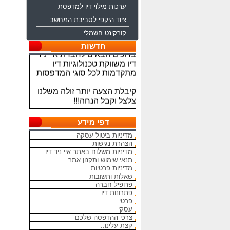
ערכות מילוי דיו למדפסת
ציוד היקפי לסביבת המחשב
קורקינט חשמלי
ברוכים הבאים לחברת איי ניד
חדשות
דיו משווקת טכנולוגיות דיו
מתקדמות לכל סוגי המדפסות
קיבלת הצעה יותר זולה משלנו
צלצל וקבל הנחה!!!
מתחייבים להיות הכי זולים
בארץ בראשי הדיו והטונרים
דפי מידע
התואמים, יש אפשרות למשלוח
מדיניות ביטול עסקה
מהיום להיום
הצהרת נגישות
מדיניות משלוח באתר איי ניד דיו
המחירים באתר אינם סופיים,יש
תנאי שימוש ותקנון אתר
הנחה על קניה כמותית פרטים
מדיניות פרטיות
במרכז ההזמנות
שאלות ותשובות
פרופיל חברה
מאמינים אך ורק ביחס אישי
פתרונות דיו
פרטי
הוגן ובהקשבה
עסקי
ללקוחות.בזכותכם הצלחתנו
צרכי ההדפסה שלכם
קצת עלינו..
בכל שאלה עניין והתלבטות אין