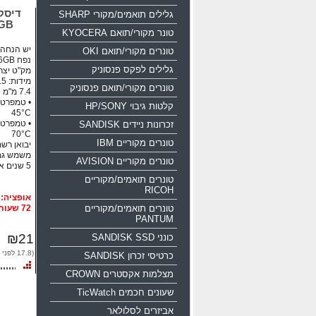
גלילים תואמים/מקורי SHARP
16GB
טונר מקורי/תואם KYOCERA
יש הנחה ע
טונרים מקורי/תואם OKI
נפח 16GB ממשק USB 2.0
גלילים לפקס פנסוניק
מק"ט יצרן: 0-016g-b35
טונרים מקורי/תואם פנסוניק
קלטות גיבוי HP/SONY
45°C
זכרונות ניידים SANDISK
70°C
טונרים מקוריים IBM
יבואן רשמי
משמש גם
טונרים מקוריים AVISION
5 שנים אחריות!!!
טונרים תואמים/מקוריים
RICOH
טונרים תואמים/מקוריים
72 שעות
PANTUM
₪21
כונני SANDISK SSD
(17.8 לפני מע"מ)
כרטיסי זכרון SANDISK
מצלמות אקסטרים CROWN
שעונים חכמים TicWatch
אביזרים לסלולאר