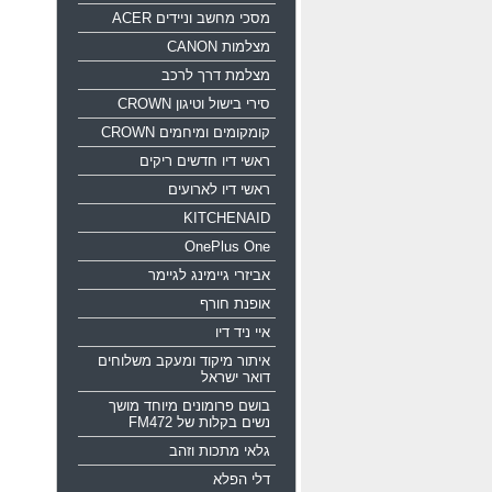
מסכי מחשב וניידים ACER
מצלמות CANON
מצלמת דרך לרכב
סירי בישול וטיגון CROWN
קומקומים ומיחמים CROWN
ראשי דיו חדשים ריקים
ראשי דיו לארועים
KITCHENAID
OnePlus One
אביזרי גיימינג לגיימר
אופנת חורף
איי ניד דיו
איתור מיקוד ומעקב משלוחים
דואר ישראל
בושם פרומונים מיוחד מושך
נשים בקלות של FM472
גלאי מתכות וזהב
דלי הפלא