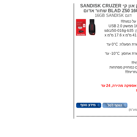
דיסק און קי SANDISK CRUZER
BLAD Z50  שחור אדום
דגם
16GB SANDISK
ל כמות!!!
sdcz5
מידות: ‏41.5 מ"מ x ‏17.6 מ"מ x
• טמפרטורת הפעלה: ‏0°C עד
• טמפרטורת אחסון:‏ 10°C- עד
!!!
 כמחזיק מפתחות
אופציה: אספקה מהירה, 24 עד