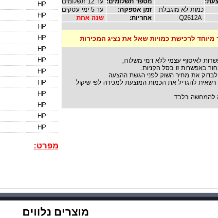
עת:
מספר תשלומים:
עד 12 תשלומים
HP
כמות לא מוגבלת
זמן אספקה:
עד 5 ימי עסקים
HP
Q2612A
אחריות:
שנה אחת
HP
HP
 מיוחד לרכישת כמויות שאל את נציג המכירות
HP
HP
שרות לאיסוף עצמי ללא דמי משלוח,
ור באפשרות זו בסל הקניות.
HP
לבדוק את מחיר השוק לפני הגשת ההצעה
אית להגדיל את הכמות המוצעת למכירה לפי שיקול
HP
HP
להמחשה בלבד
HP
HP
HP
מפרט:
מוצרים נלווים