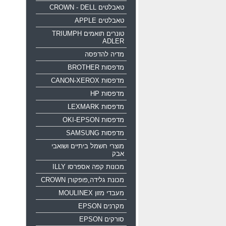
טאבלטים CROWN - DELL
טאבלטים APPLE
טונרים תואמים TRIUMPH
ADLER
מדיה להדפסה
מדפסות BROTHER
מדפסות CANON-XEROX
מדפסות HP
מדפסות LEXMARK
מדפסות OKI-EPSON
מדפסות SAMSUNG
מוצרי חשמל ביתיים ושואבי
אבק
מכונות קפה אספרסו ILLY
מכונת גלידה,פופקורן CROWN
מעבדי מזון MOULINEX
מקרנים EPSON
סורקים EPSON