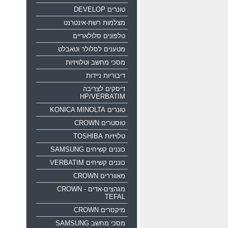
טונרים DEVELOP
מצלמות רשת-אינטרנט
טלפונים סלולאריים
מטענים לסלולר וטאבלט
מסכי מחשב וטלוויזיות
דיבוריות ניידות
דיסקים לצריבה
HP/VERBATIM
טונרים KONICA MINOLTA
טוסטרים CROWN
טלויזיות TOSHIBA
כוננים קשיחים SAMSUNG
כוננים קשיחים VERBATIM
מאווררים CROWN
מגהצים-אדים CROWN -
TEFAL
מיקסרים CROWN
מסכי מחשב SAMSUNG