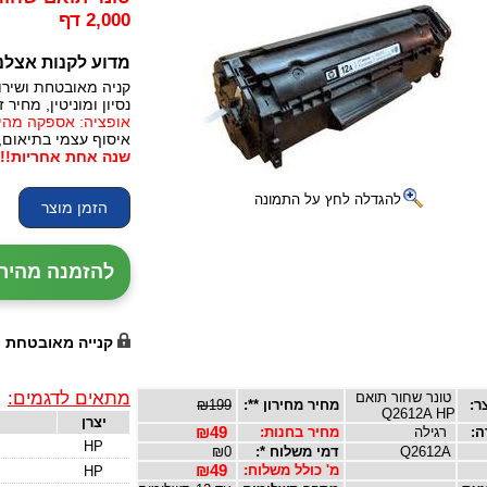
2,000 דף
מדוע לקנות אצלנ
קניה מאובטחת ושירו
נסיון ומוניטין, מחיר זו
אופציה: אספקה מהירה, 24 עד 72 שעות (תלו
איסוף עצמי בתיאום,
שנה אחת אחריות!!!
להגדלה לחץ על התמונה
להזמנה מהירה עם נ
קנייה מאובטחת
מתאים לדגמים:
טונר שחור תואם
ר:
מחיר מחירון **:
₪199
Q2612A HP
יצרן
ה:
רגילה
מחיר בחנות:
₪49
HP
Q2612A
דמי משלוח *:
₪0
מ' כולל משלוח:
₪49
HP