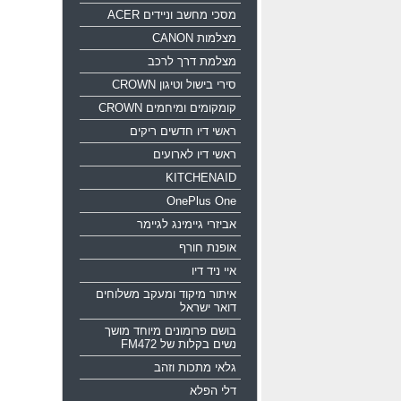
מסכי מחשב וניידים ACER
מצלמות CANON
מצלמת דרך לרכב
סירי בישול וטיגון CROWN
קומקומים ומיחמים CROWN
ראשי דיו חדשים ריקים
ראשי דיו לארועים
KITCHENAID
OnePlus One
אביזרי גיימינג לגיימר
אופנת חורף
איי ניד דיו
איתור מיקוד ומעקב משלוחים
דואר ישראל
בושם פרומונים מיוחד מושך
נשים בקלות של FM472
גלאי מתכות וזהב
דלי הפלא