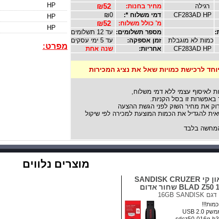
HP
רגילה
מחיר בחנות:
₪52
CF283AD HP
דמי משלוח *:
₪0
HP
מ' כולל משלוח:
₪52
HP
:
מספר תשלומים:
עד 12 תשלומים
כמות לא מוגבלת
זמן אספקה:
עד 5 ימי עסקים
מפרט:
CF283AD HP
אחריות:
שנה אחת
יוחד לרכישת כמויות שאל את נציג המכירות
ת לאיסוף עצמי ללא דמי משלוח,
באפשרות זו בסל הקניות.
וק את מחיר השוק לפני הגשת ההצעה
ת להגדיל את הכמות המוצעת למכירה לפי שיקול
מחשה בלבד
מוצרים נלווים
דיסק און קי SANDISK CRUZER
BLAD Z שחור אדום
דגם
16GB SANDISK
מות!!!