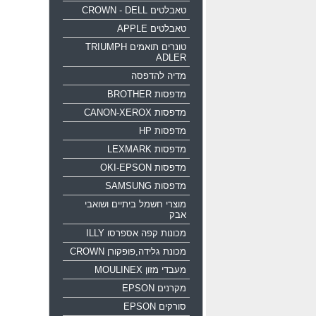
טאבלטים CROWN - DELL
טאבלטים APPLE
טונרים תואמים TRIUMPH
ADLER
מדיה להדפסה
מדפסות BROTHER
מדפסות CANON-XEROX
מדפסות HP
מדפסות LEXMARK
מדפסות OKI-EPSON
מדפסות SAMSUNG
מוצרי חשמל ביתיים ושואבי
אבק
מכונות קפה אספרסו ILLY
מכונת גלידה,פופקורן CROWN
מעבדי מזון MOULINEX
מקרנים EPSON
סורקים EPSON