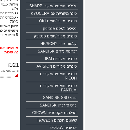
מק"ט יצרן: sdcz50-016g-b35
גלילים תואמים/מקורי SHARP
מ"מ
• טמפרטורת הפעלה: 
טונר מקורי/תואם KYOCERA
טונרים מקורי/תואם OKI
70°C
יבואן רשמי!!!
גלילים לפקס פנסוניק
משמש גם כמ
5 שנים אחריות!!!
טונרים מקורי/תואם פנסוניק
קלטות גיבוי HP/SONY
זכרונות ניידים SANDISK
72 שעות
טונרים מקוריים IBM
₪21
טונרים מקוריים AVISION
(17.8 לפני מע"מ)
טונרים תואמים/מקוריים
RICOH
טונרים תואמים/מקוריים
PANTUM
כונני SANDISK SSD
כרטיסי זכרון SANDISK
מצלמות אקסטרים CROWN
שעונים חכמים TicWatch
אביזרים לסלולאר