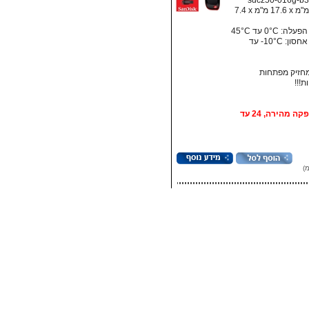
מידות: ‏41.5 מ"מ x ‏17.6 מ"מ x ‏7.4
‏0°C עד 45°C
• טמפרטורת אחסון:‏ 10°C- עד
חזיק מפתחות
אופציה: אספקה מהירה, 24 עד