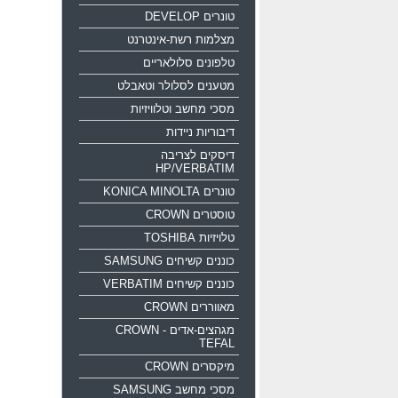
טונרים DEVELOP
מצלמות רשת-אינטרנט
טלפונים סלולאריים
מטענים לסלולר וטאבלט
מסכי מחשב וטלוויזיות
דיבוריות ניידות
דיסקים לצריבה
HP/VERBATIM
טונרים KONICA MINOLTA
טוסטרים CROWN
טלויזיות TOSHIBA
כוננים קשיחים SAMSUNG
כוננים קשיחים VERBATIM
מאווררים CROWN
מגהצים-אדים CROWN -
TEFAL
מיקסרים CROWN
מסכי מחשב SAMSUNG