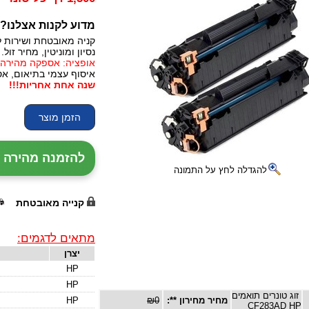
מדוע לקנות אצלנו?
קניה מאובטחת ושירות ל
נסיון ומוניטין, מחיר זול.
אופציה: אספקה מהירה, 24 עד 72 שעות (תלוי באזו
איסוף עצמי בתיאום, אס
שנה אחת אחריות!!!
להזמנה מהירה עם נציג
להגדלה לחץ על התמונה
קנייה מאובטחת
מתאים לדגמים:
יצרן
HP
HP
זוג טונרים תואמים
מחיר מחירון **:
₪0
HP
CF283AD HP