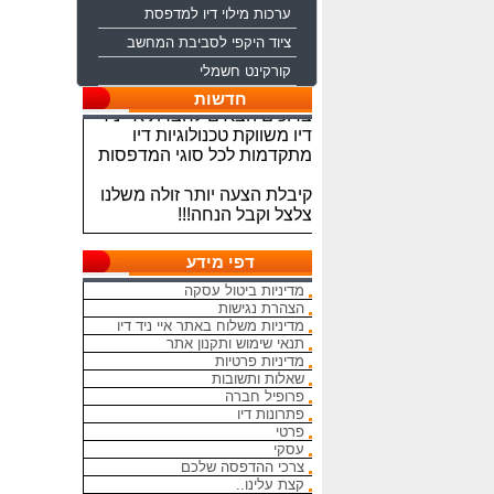
ערכות מילוי דיו למדפסת
ציוד היקפי לסביבת המחשב
קורקינט חשמלי
ברוכים הבאים לחברת איי ניד
חדשות
דיו משווקת טכנולוגיות דיו
מתקדמות לכל סוגי המדפסות
קיבלת הצעה יותר זולה משלנו
צלצל וקבל הנחה!!!
מתחייבים להיות הכי זולים
בארץ בראשי הדיו והטונרים
דפי מידע
התואמים, יש אפשרות למשלוח
מדיניות ביטול עסקה
מהיום להיום
הצהרת נגישות
מדיניות משלוח באתר איי ניד דיו
המחירים באתר אינם סופיים,יש
תנאי שימוש ותקנון אתר
הנחה על קניה כמותית פרטים
מדיניות פרטיות
במרכז ההזמנות
שאלות ותשובות
פרופיל חברה
מאמינים אך ורק ביחס אישי
פתרונות דיו
הוגן ובהקשבה
פרטי
עסקי
ללקוחות.בזכותכם הצלחתנו
צרכי ההדפסה שלכם
קצת עלינו..
בכל שאלה עניין והתלבטות אין