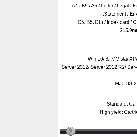
A4 / B5 / A5 / Letter / Legal / 
Statement / En
C5, B5, DL) / Index card /
215.9m
Server 2012/ Server 2012 R2/ Serv
Mac OS X v
Standard: Car
High yield: Cartr