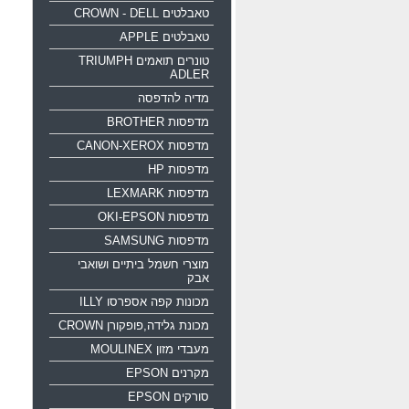
טאבלטים CROWN - DELL
טאבלטים APPLE
טונרים תואמים TRIUMPH
ADLER
מדיה להדפסה
מדפסות BROTHER
מדפסות CANON-XEROX
מדפסות HP
מדפסות LEXMARK
מדפסות OKI-EPSON
מדפסות SAMSUNG
מוצרי חשמל ביתיים ושואבי
אבק
מכונות קפה אספרסו ILLY
מכונת גלידה,פופקורן CROWN
מעבדי מזון MOULINEX
מקרנים EPSON
סורקים EPSON