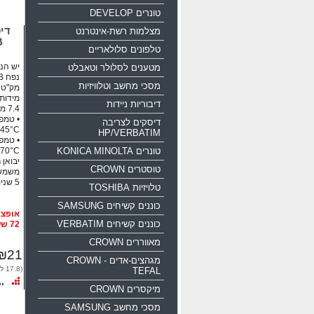
טונרים DEVELOP
מצלמות רשת-אינטרנט
B
טלפונים סלולאריים
יש הנח
מטענים לסלולר וטאבלט
נפח 16GB ממשק USB 2.0
מסכי מחשב וטלוויזיות
מק"ט יצרן: 35
דיבוריות ניידות
דיסקים לצריבה
45°C
HP/VERBATIM
טונרים KONICA MINOLTA
70°C
יבואן 
טוסטרים CROWN
משמש 
5 שנים אחריות!!!
טלויזיות TOSHIBA
כוננים קשיחים SAMSUNG
כוננים קשיחים VERBATIM
72 שעות
מאווררים CROWN
₪21
מגהצים-אדים CROWN -
(17.8 לפני מע"מ)
TEFAL
מיקסרים CROWN
מסכי מחשב SAMSUNG