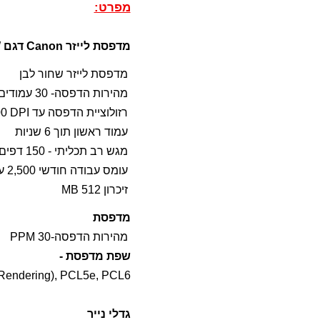
מפרט:
מדפסת לייזר Canon דגם LBP251DW
מדפסת לייזר שחור לבן
מהירות הדפסה- 30 עמודים בדקה בשחור
רזולוציית הדפסה עד 600X600 DPI
עמוד ראשון תוך 6 שניות
מגש רב תכליתי - 150 דפים
עומס עבודה חודשי 2,500 עמודים
זיכרון 512 MB
מדפסת
מהירות הדפסה-30 PPM
שפת מדפסת -
t Rendering), PCL5e, PCL6
גדלי נייר