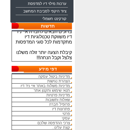
ערכות מילוי דיו למדפסת
ציוד היקפי לסביבת המחשב
קורקינט חשמלי
חדשות
ברוכים הבאים לחברת איי ניד
דיו משווקת טכנולוגיות דיו
מתקדמות לכל סוגי המדפסות
קיבלת הצעה יותר זולה משלנו
צלצל וקבל הנחה!!!
מתחייבים להיות הכי זולים
בארץ בראשי הדיו והטונרים
דפי מידע
התואמים, יש אפשרות למשלוח
מדיניות ביטול עסקה
מהיום להיום
הצהרת נגישות
מדיניות משלוח באתר איי ניד דיו
המחירים באתר אינם סופיים,יש
תנאי שימוש ותקנון אתר
הנחה על קניה כמותית פרטים
מדיניות פרטיות
במרכז ההזמנות
שאלות ותשובות
פרופיל חברה
פתרונות דיו
מאמינים אך ורק ביחס אישי
פרטי
הוגן ובהקשבה
עסקי
ללקוחות.בזכותכם הצלחתנו
צרכי ההדפסה שלכם
קצת עלינו..