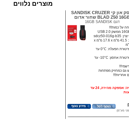
מוצרים נלווים
דיסק און קי SANDISK CRUZER
BLAD Z50 16G שחור אדום
דגם
16GB SANDISK
ה על כמות!!!
sdcz50-016g-b
מידות: ‏41.5 מ"מ x ‏17.6 מ"מ x
• טמפרטורת הפעלה: ‏0°C עד
• טמפרטורת אחסון:‏ 10°C- עד
רשמי!!!
גם כמחזיק מפתחות
אופציה: אספקה מהירה, 24 עד