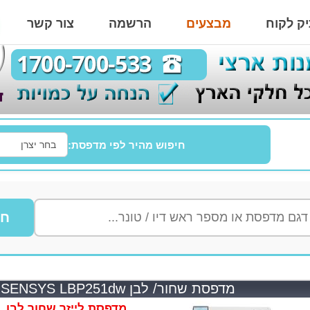
ק לקוח
מבצעים
הרשמה
צור קשר
חיפוש מהיר לפי מדפסת:
חי
מדפסת שחור/ לבן Canon i-SENSYS LBP251dw קנון
מדפסת לייזר שחור לבן