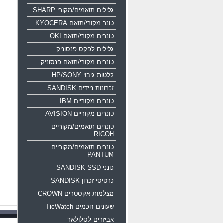
גלילים תואמים/מקורי SHARP
טונר מקורי/תואם KYOCERA
טונרים מקורי/תואם OKI
גלילים לפקס פנסוניק
טונרים מקורי/תואם פנסוניק
קלטות גיבוי HP/SONY
זכרונות ניידים SANDISK
טונרים מקוריים IBM
טונרים מקוריים AVISION
טונרים תואמים/מקוריים
RICOH
טונרים תואמים/מקוריים
PANTUM
כונני SANDISK SSD
כרטיסי זכרון SANDISK
מצלמות אקסטרים CROWN
שעונים חכמים TicWatch
אביזרים לסלולאר