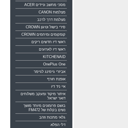
מסכי מחשב וניידים ACER
מצלמות CANON
מצלמת דרך לרכב
סירי בישול וטיגון CROWN
קומקומים ומיחמים CROWN
ראשי דיו חדשים ריקים
ראשי דיו לארועים
KITCHENAID
OnePlus One
אביזרי גיימינג לגיימר
אופנת חורף
איי ניד דיו
איתור מיקוד ומעקב משלוחים
דואר ישראל
בושם פרומונים מיוחד מושך
נשים בקלות של FM472
גלאי מתכות וזהב
דלי הפלא