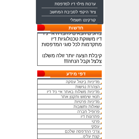
ערכות מילוי דיו למדפסת
ציוד היקפי לסביבת המחשב
קורקינט חשמלי
ברוכים הבאים לחברת איי ניד
חדשות
דיו משווקת טכנולוגיות דיו
מתקדמות לכל סוגי המדפסות
קיבלת הצעה יותר זולה משלנו
צלצל וקבל הנחה!!!
מתחייבים להיות הכי זולים
בארץ בראשי הדיו והטונרים
דפי מידע
התואמים, יש אפשרות למשלוח
מדיניות ביטול עסקה
מהיום להיום
הצהרת נגישות
מדיניות משלוח באתר איי ניד דיו
המחירים באתר אינם סופיים,יש
תנאי שימוש ותקנון אתר
הנחה על קניה כמותית פרטים
מדיניות פרטיות
במרכז ההזמנות
שאלות ותשובות
פרופיל חברה
פתרונות דיו
מאמינים אך ורק ביחס אישי
פרטי
הוגן ובהקשבה
עסקי
ללקוחות.בזכותכם הצלחתנו
צרכי ההדפסה שלכם
קצת עלינו..