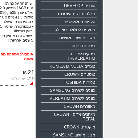
יש הנחה על כמות!!!
טונרים DEVELOP
נפח 16GB ממשק USB 2.0
מק"ט יצרן: sdcz50-016g-b35
מצלמות רשת-אינטרנט
מידות: ‏41.5 מ"מ x ‏17.6 מ"מ x ‏7.4 מ"מ
טלפונים סלולאריים
• טמפרטורת הפעלה: ‏0°C עד 45°C
• טמפרטורת אחסון:‏ 10°C- עד 70°C
מטענים לסלולר וטאבלט
יבואן רשמי!!!
משמש גם כמחזיק מפ
מסכי מחשב וטלוויזיות
5 שנים אחריות!!!
דיבוריות ניידות
דיסקים לצריבה
HP/VERBATIM
שעות
טונרים KONICA MINOLTA
₪21
טוסטרים CROWN
(17.8 לפני מע"מ)
טלויזיות TOSHIBA
כוננים קשיחים SAMSUNG
כוננים קשיחים VERBATIM
מאווררים CROWN
מגהצים-אדים CROWN -
TEFAL
מיקסרים CROWN
מסכי מחשב SAMSUNG