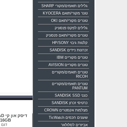
גלילים תואמים/מקורי SHARP
טונר מקורי/תואם KYOCERA
טונרים מקורי/תואם OKI
גלילים לפקס פנסוניק
טונרים מקורי/תואם פנסוניק
קלטות גיבוי HP/SONY
זכרונות ניידים SANDISK
טונרים מקוריים IBM
טונרים מקוריים AVISION
טונרים תואמים/מקוריים
RICOH
טונרים תואמים/מקוריים
PANTUM
כונני SANDISK SSD
כרטיסי זכרון SANDISK
מצלמות אקסטרים CROWN
דיס
שעונים חכמים TicWatch
Z50 16GB שח
דגם
אביזרים לסלולאר