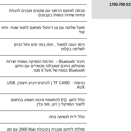
מכסה לאיטום הרמטי עם שקעים מובנים להנחת
פחיות שתיה/ כוסות/ בקבוקים
פאנל שליטה עם צג דיגיטלי מותאם לתנאי שטח וחיווי
קולי
כיסוי הגנה לפאנל , חסין בפני מים וחול הניתן
לשליפה בקלות
חיבור
Bluetooth
– הזרמת המוזיקה נעשית ישירות
מהטלפון החכם /טאבלט/ מכשירים עם התקן
Bluetooth
בטווח של מעל 6 מטר.
כניסות :
TF CARD
( לכרטיס זיכרון חיצוני),
USB
,
AUX
כולל לחצן
EQ
להתאמת איכות השמע בהתאם
לז'אנר המוזיקלי ( רוק, פופ וכד).
כולל ידית לנשיאה נוחה
סוללת ליתיום מובנית בקיבולת
Mah
2000
עם זמן