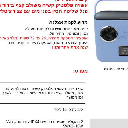
עשויה פלסטיק קשיח משולב קצף בידוד ת
פנל שליטה חסין בפני מים עם צג דיגיטלי ו
מדוע לקנות אצלנו?
קניה מאובטחת ושירות לקוחות מעולה.
נסיון ומוניטין, מחיר זול.
אופציה: אספקה מהירה, 24 עד 72 שעות (תלוי באזור)
איסוף עצמי בתיאום, אספקה מיידית, חניה חינם
שנה אחת אחריות!!!
לחץ על התמונה
מפרט:
גוף הצידנית עשוי מפלסטיק קשיח , בטוח למגע עם
מזון , משולב קצף בידוד תרמי לשמירה על קור לאורך
זמן ממושך
קיבולת כ- 15 ליטר
2 רמקולים מוגנים בפני מים 4
IPX
עם הספק כולל
5
WX2=10W