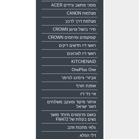
מסכי מחשב וניידים ACER
מצלמות CANON
מצלמת דרך לרכב
סירי בישול וטיגון CROWN
קומקומים ומיחמים CROWN
ראשי דיו חדשים ריקים
ראשי דיו לארועים
KITCHENAID
OnePlus One
אביזרי גיימינג לגיימר
אופנת חורף
איי ניד דיו
איתור מיקוד ומעקב משלוחים
דואר ישראל
בושם פרומונים מיוחד מושך
נשים בקלות של FM472
גלאי מתכות וזהב
דלי הפלא