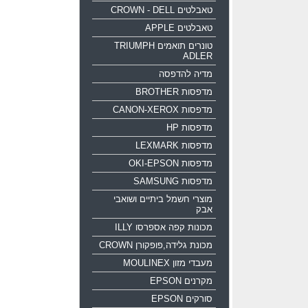
טאבלטים CROWN - DELL
טאבלטים APPLE
טונרים תואמים TRIUMPH
ADLER
מדיה להדפסה
מדפסות BROTHER
מדפסות CANON-XEROX
מדפסות HP
מדפסות LEXMARK
מדפסות OKI-EPSON
מדפסות SAMSUNG
מוצרי חשמל ביתיים ושואבי
אבק
מכונות קפה אספרסו ILLY
מכונת גלידה,פופקורן CROWN
מעבדי מזון MOULINEX
מקרנים EPSON
סורקים EPSON