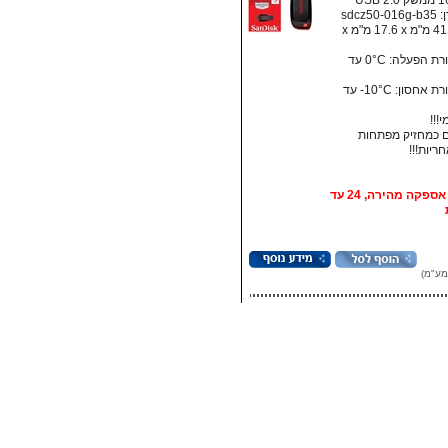
sdcz5
מידות: ‏41.5 מ"מ x ‏17.6 מ"מ x
• טמפרטורת הפעלה: ‏0°C עד
• טמפרטורת אחסון:‏ 10°C- עד
!!!
 כמחזיק מפתחות
אופציה: אספקה מהירה, 24 עד