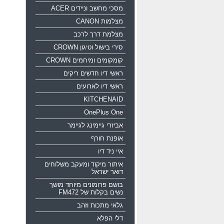
מסכי מחשב וניידים ACER
מצלמות CANON
מצלמת דרך לרכב
סירי בישול וטיגון CROWN
קומקומים ומיחמים CROWN
ראשי דיו חדשים ריקים
ראשי דיו לארועים
KITCHENAID
OnePlus One
אביזרי גיימינג לגיימר
אופנת חורף
איי ניד דיו
איתור מיקוד ומעקב משלוחים
דואר ישראל
בושם פרומונים מיוחד מושך
נשים בקלות של FM472
גלאי מתכות וזהב
דלי הפלא