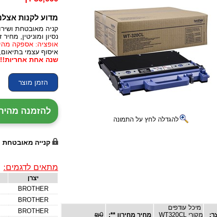
מדוע לקנות אצלנ
קניה מאובטחת ושירו
נסיון ומוניטין, מחיר זו
אופציה: אספקה מהירה, 24 עד 72 שעות (תלו
איסוף עצמי בתיאום,
שנה אחת אחריות!!!
להזמנה מהירה עם נ
להגדלה לחץ על התמונה
קנייה מאובטחת
מתאים לדגמים:
יצרן
BROTHER
BROTHER
מיכל עודפים
BROTHER
ר:
מקורי WT320CL
מחיר מחירון **:
₪0