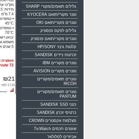
נפח 16GB ממשק USB 2.0
מק"ט יצרן: 0-016g-b35
גלילים תואמים/מקורי SHARP
טונר מקורי/תואם KYOCERA
טונרים מקורי/תואם OKI
45°C
גלילים לפקס פנסוניק
70°C
יבואן רשמי
טונרים מקורי/תואם פנסוניק
משמש גם
קלטות גיבוי HP/SONY
5 שנים אחריות!!!
זכרונות ניידים SANDISK
טונרים מקוריים IBM
72 שעות
טונרים מקוריים AVISION
₪21
טונרים תואמים/מקוריים
RICOH
(17.8 לפני מע"מ)
טונרים תואמים/מקוריים
PANTUM
כונני SANDISK SSD
כרטיסי זכרון SANDISK
מצלמות אקסטרים CROWN
שעונים חכמים TicWatch
אביזרים לסלולאר