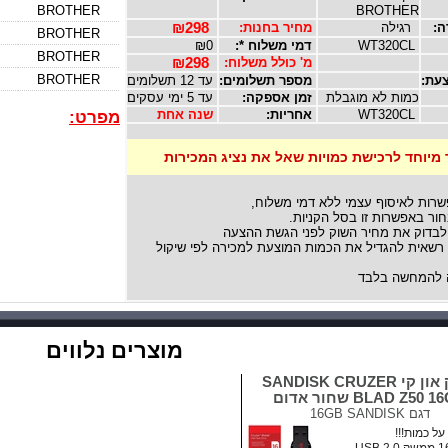
BROTHER
BROTHER
ה:
רגילה
מחיר בחנות:
₪298
BROTHER
WT320CL
דמי משלוח *:
₪0
BROTHER
מ' כולל משלוח:
₪298
BROTHER
עת:
מספר תשלומים:
עד 12 תשלומים
כמות לא מוגבלת
זמן אספקה:
עד 5 ימי עסקים
WT320CL
אחריות:
שנה אחת
מפרט:
 מיוחד לרכישת כמויות שאל את נציג המכירות
שרות לאיסוף עצמי ללא דמי משלוח,
ור באפשרות זו בסל הקניות.
לבדוק את מחיר השוק לפני הגשת ההצעה
אית להגדיל את הכמות המוצעת למכירה לפי שיקול
להמחשה בלבד
מוצרים נלווים
דיסק און קי SANDISK CRUZER
BLAD Z50  שחור אדום
דגם
16GB SANDISK
ל כמות!!!