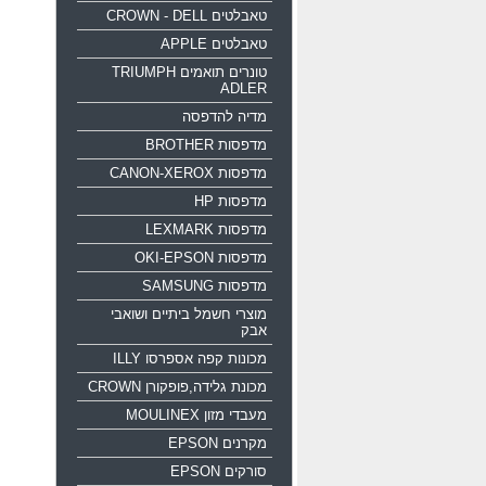
טאבלטים CROWN - DELL
טאבלטים APPLE
טונרים תואמים TRIUMPH
ADLER
מדיה להדפסה
מדפסות BROTHER
מדפסות CANON-XEROX
מדפסות HP
מדפסות LEXMARK
מדפסות OKI-EPSON
מדפסות SAMSUNG
מוצרי חשמל ביתיים ושואבי
אבק
מכונות קפה אספרסו ILLY
מכונת גלידה,פופקורן CROWN
מעבדי מזון MOULINEX
מקרנים EPSON
סורקים EPSON