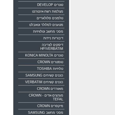
טונרים DEVELOP
מצלמות רשת-אינטרנט
טלפונים סלולאריים
מטענים לסלולר וטאבלט
מסכי מחשב וטלוויזיות
דיבוריות ניידות
דיסקים לצריבה
HP/VERBATIM
טונרים KONICA MINOLTA
טוסטרים CROWN
טלויזיות TOSHIBA
כוננים קשיחים SAMSUNG
כוננים קשיחים VERBATIM
מאווררים CROWN
מגהצים-אדים CROWN -
TEFAL
מיקסרים CROWN
מסכי מחשב SAMSUNG