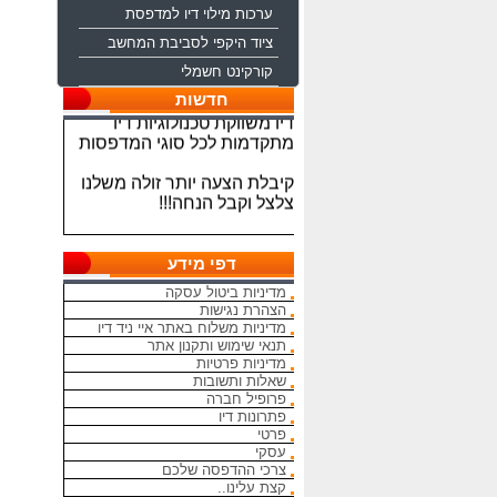
ערכות מילוי דיו למדפסת
ציוד היקפי לסביבת המחשב
קורקינט חשמלי
ברוכים הבאים לחברת איי ניד
חדשות
דיו משווקת טכנולוגיות דיו
מתקדמות לכל סוגי המדפסות
קיבלת הצעה יותר זולה משלנו
צלצל וקבל הנחה!!!
מתחייבים להיות הכי זולים
בארץ בראשי הדיו והטונרים
התואמים, יש אפשרות למשלוח
דפי מידע
מהיום להיום
מדיניות ביטול עסקה
הצהרת נגישות
המחירים באתר אינם סופיים,יש
מדיניות משלוח באתר איי ניד דיו
הנחה על קניה כמותית פרטים
תנאי שימוש ותקנון אתר
במרכז ההזמנות
מדיניות פרטיות
שאלות ותשובות
פרופיל חברה
מאמינים אך ורק ביחס אישי
פתרונות דיו
הוגן ובהקשבה
פרטי
ללקוחות.בזכותכם הצלחתנו
עסקי
צרכי ההדפסה שלכם
בכל שאלה עניין והתלבטות אין
קצת עלינו..