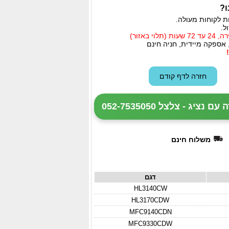
ו?
ת לקוחות מעולה.
ל.
י באזור)
 אספקה מיידית, חניה חינם
ציג - צלצל 052-7535050
משלוח חינם
דגם
HL3140CW
HL3170CDW
MFC9140CDN
MFC9330CDW