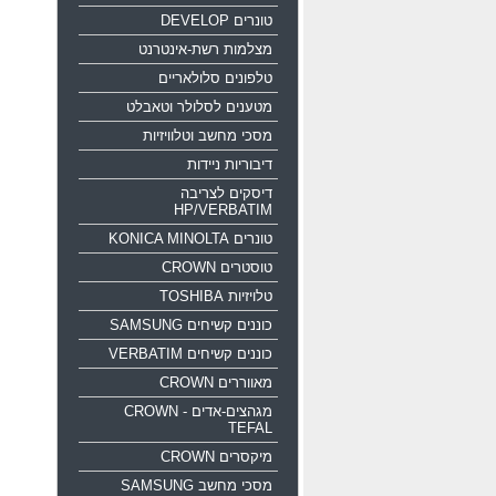
טונרים DEVELOP
מצלמות רשת-אינטרנט
טלפונים סלולאריים
מטענים לסלולר וטאבלט
מסכי מחשב וטלוויזיות
דיבוריות ניידות
דיסקים לצריבה
HP/VERBATIM
טונרים KONICA MINOLTA
טוסטרים CROWN
טלויזיות TOSHIBA
כוננים קשיחים SAMSUNG
כוננים קשיחים VERBATIM
מאווררים CROWN
מגהצים-אדים CROWN -
TEFAL
מיקסרים CROWN
מסכי מחשב SAMSUNG