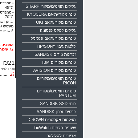
גלילים תואמים/מקורי SHARP
45°C
טונר מקורי/תואם KYOCERA
70°C
יבואן רשמי
טונרים מקורי/תואם OKI
משמש גם
גלילים לפקס פנסוניק
5 שנים אחריות!!!
טונרים מקורי/תואם פנסוניק
קלטות גיבוי HP/SONY
72 שעות
זכרונות ניידים SANDISK
₪21
טונרים מקוריים IBM
(17.8 לפני מע"מ)
טונרים מקוריים AVISION
טונרים תואמים/מקוריים
RICOH
טונרים תואמים/מקוריים
PANTUM
כונני SANDISK SSD
כרטיסי זכרון SANDISK
מצלמות אקסטרים CROWN
שעונים חכמים TicWatch
אביזרים לסלולאר