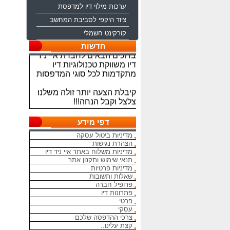
ערכות מילוי דיו למדפסת
ציוד היקפי לסביבת המחשב
קורקינט חשמלי
ברוכים הבאים לחברת איי ניד
חדשות
דיו משווקת טכנולוגיות דיו
מתקדמות לכל סוגי המדפסות
קיבלת הצעה יותר זולה משלנו
צלצל וקבל הנחה!!!
מתחייבים להיות הכי זולים
בארץ בראשי הדיו והטונרים
דפי מידע
התואמים, יש אפשרות למשלוח
מדיניות ביטול עסקה
מהיום להיום
הצהרת נגישות
מדיניות משלוח באתר איי ניד דיו
המחירים באתר אינם סופיים,יש
תנאי שימוש ותקנון אתר
הנחה על קניה כמותית פרטים
מדיניות פרטיות
במרכז ההזמנות
שאלות ותשובות
פרופיל חברה
פתרונות דיו
מאמינים אך ורק ביחס אישי
פרטי
הוגן ובהקשבה
עסקי
ללקוחות.בזכותכם הצלחתנו
צרכי ההדפסה שלכם
קצת עלינו..