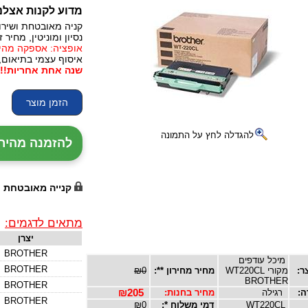
מדוע לקנות אצלנ
קניה מאובטחת ושירו
נסיון ומוניטין, מחיר זו
אופציה: אספקה מהירה, 24 עד 72 שעות (תלו
איסוף עצמי בתיאום,
שנה אחת אחריות!!!
להגדלה לחץ על התמונה
להזמנה מהירה עם נ
קנייה מאובטחת
מתאים לדגמים:
יצרן
BROTHER
מיכל עודפים
BROTHER
ר:
מקורי WT220CL
מחיר מחירון **:
₪0
BROTHER
BROTHER
ה:
רגילה
מחיר בחנות:
₪205
BROTHER
WT220CL
דמי משלוח *:
₪0