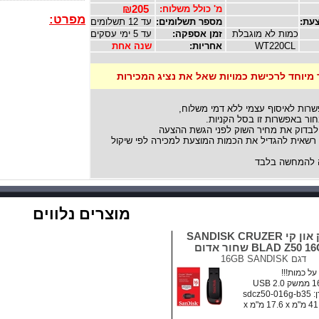
מ' כולל משלוח:
₪205
מפרט:
עת:
מספר תשלומים:
עד 12 תשלומים
כמות לא מוגבלת
זמן אספקה:
עד 5 ימי עסקים
WT220CL
אחריות:
שנה אחת
 מיוחד לרכישת כמויות שאל את נציג המכירות
שרות לאיסוף עצמי ללא דמי משלוח,
ור באפשרות זו בסל הקניות.
לבדוק את מחיר השוק לפני הגשת ההצעה
אית להגדיל את הכמות המוצעת למכירה לפי שיקול
להמחשה בלבד
מוצרים נלווים
דיסק און קי SANDISK CRUZER
BLAD Z50  שחור אדום
דגם
16GB SANDISK
ל כמות!!!
sdcz5
מידות: ‏41.5 מ"מ x ‏17.6 מ"מ x