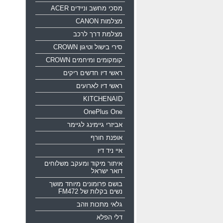
מסכי מחשב וניידים ACER
מצלמות CANON
מצלמת דרך לרכב
סירי בישול וטיגון CROWN
קומקומים ומיחמים CROWN
ראשי דיו חדשים ריקים
ראשי דיו לארועים
KITCHENAID
OnePlus One
אביזרי גיימינג לגיימר
אופנת חורף
איי ניד דיו
איתור מיקוד ומעקב משלוחים
דואר ישראל
בושם פרומונים מיוחד מושך
נשים בקלות של FM472
גלאי מתכות וזהב
דלי הפלא