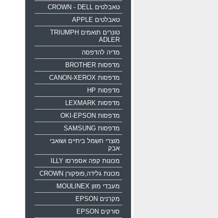
טאבלטים CROWN - DELL
טאבלטים APPLE
טונרים תואמים TRIUMPH
ADLER
מדיה להדפסה
מדפסות BROTHER
מדפסות CANON-XEROX
מדפסות HP
מדפסות LEXMARK
מדפסות OKI-EPSON
מדפסות SAMSUNG
מוצרי חשמל ביתיים ושואבי
אבק
מכונות קפה אספרסו ILLY
מכונת גלידה,פופקורן CROWN
מעבדי מזון MOULINEX
מקרנים EPSON
סורקים EPSON