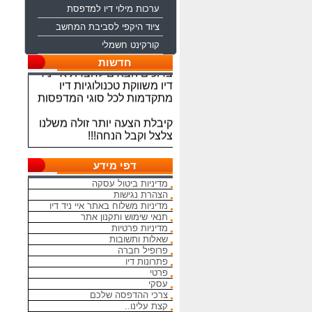
ערכות מילוי דיו למדפסת
ציוד היקפי לסביבת המחשב
קורקינט חשמלי
חדשות
ברוכים הבאים לחברת איי ניד
דיו משווקת טכנולוגיות דיו
מתקדמות לכל סוגי המדפסות
קיבלת הצעה יותר זולה משלנו
צלצל וקבל הנחה!!!
מתחייבים להיות הכי זולים
בארץ בראשי הדיו והטונרים
דפי מידע
התואמים, יש אפשרות למשלוח
מדיניות ביטול עסקה
מהיום להיום
הצהרת נגישות
מדיניות משלוח באתר איי ניד דיו
המחירים באתר אינם סופיים,יש
תנאי שימוש ותקנון אתר
הנחה על קניה כמותית פרטים
מדיניות פרטיות
במרכז ההזמנות
שאלות ותשובות
פרופיל חברה
פתרונות דיו
מאמינים אך ורק ביחס אישי
פרטי
הוגן ובהקשבה
עסקי
ללקוחות.בזכותכם הצלחתנו
צרכי ההדפסה שלכם
קצת עלינו..