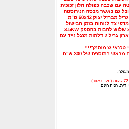
ה עם שכבה כפולה חלון זכוכית
ל גם כאשר מכסה הנירוסטה
סגור כולל שלוש רשתות גריל מברזל יצוק 60x42 ס"מ
דפי צד לנוחות בזמן הבישול
כירה צדדית בהספק 3KW שלוש להבות בהספק 3.5KW
הספק כולל: 48,000BTU ארון גריל 2 דלתות מנגל נייד עם
 טכנאי גז מוסמך!!!!
אש בתוספת של 300 ש"ח
מעולה.
דית, חניה חינם