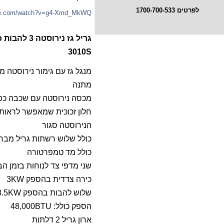
לפרטים 1700-700-533
ube.com/watch?v=g4-Xmd_MkWQ
גריל גז נירוסטה 3 להבות כולל כירת צד Stanley
3010S
מנגל גז עם גימור נירוסטה מ
מתנה
מכסה נירוסטה עם שכבה כפ
חלון זכוכית שמאפשר לראות
הנירוסטה סגור
כולל שלוש רשתות גריל מברזל יצוק 2
כולל מד טמפרטורה
שני מדפי צד לנוחות בזמן הב
כירה צדדית בהספק 3KW
שלוש להבות בהספק 3.5KW
הספק כולל: 48,000BTU
ארון גריל 2 דלתות