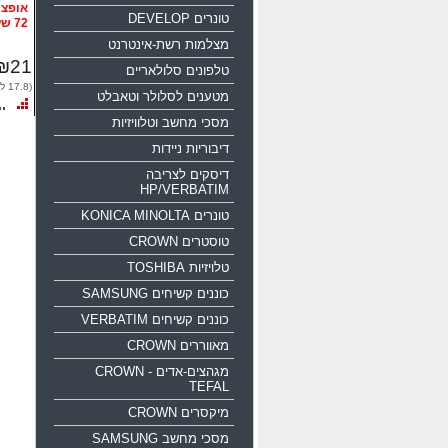
טונרים DEVELOP
72 שעות
מצלמות רשת-אינטרנט
₪21
טלפונים סלולאריים
(17.8 לפני מע"מ)
מטענים לסלולר וטאבלט
מסכי מחשב וטלוויזיות
דיבוריות ניידות
דיסקים לצריבה
HP/VERBATIM
טונרים KONICA MINOLTA
טוסטרים CROWN
טלויזיות TOSHIBA
כוננים קשיחים SAMSUNG
כוננים קשיחים VERBATIM
מאווררים CROWN
מגהצים-אדים CROWN -
TEFAL
מיקסרים CROWN
מסכי מחשב SAMSUNG