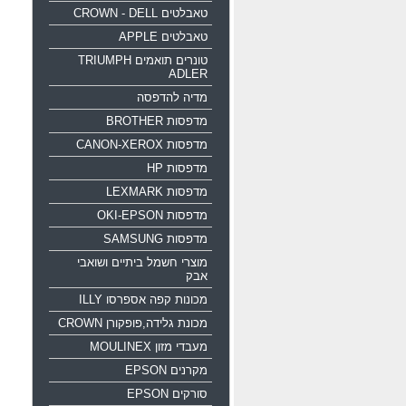
טאבלטים CROWN - DELL
טאבלטים APPLE
טונרים תואמים TRIUMPH
ADLER
מדיה להדפסה
מדפסות BROTHER
מדפסות CANON-XEROX
מדפסות HP
מדפסות LEXMARK
מדפסות OKI-EPSON
מדפסות SAMSUNG
מוצרי חשמל ביתיים ושואבי
אבק
מכונות קפה אספרסו ILLY
מכונת גלידה,פופקורן CROWN
מעבדי מזון MOULINEX
מקרנים EPSON
סורקים EPSON