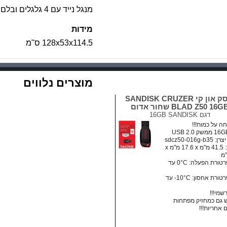
מנגל נייד עם 4 גלגלים ובלם
מידות
128x53x114.5 ס"מ
מוצרים נלווים
דיסק און קי SANDISK CRUZER
BLAD Z50 16G שחור אדום
דגם
16GB SANDISK
ה על כמות!!!
sdcz50-016g-b
מידות: ‏41.5 מ"מ x ‏17.6 מ"מ x
• טמפרטורת הפעלה: ‏0°C עד
• טמפרטורת אחסון:‏ 10°C- עד
רשמי!!!
גם כמחזיק מפתחות