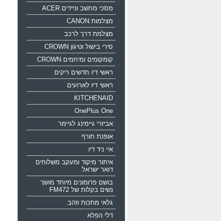
מסכי מחשב וניידים ACER
מצלמות CANON
מצלמת דרך לרכב
סירי בישול וטיגון CROWN
קומקומים ומיחמים CROWN
ראשי דיו חדשים ריקים
ראשי דיו לארועים
KITCHENAID
OnePlus One
אביזרי גיימינג לגיימר
אופנת חורף
איי ניד דיו
איתור מיקוד ומעקב משלוחים
דואר ישראל
בושם פרומונים מיוחד מושך
נשים בקלות של FM472
גלאי מתכות וזהב
דלי הפלא