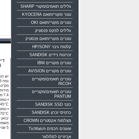
גלילים תואמים/מקורי SHARP
טונר מקורי/תואם KYOCERA
טונרים מקורי/תואם OKI
גלילים לפקס פנסוניק
טונרים מקורי/תואם פנסוניק
קלטות גיבוי HP/SONY
זכרונות ניידים SANDISK
טונרים מקוריים IBM
B
טונרים מקוריים AVISION
יש הנח
טונרים תואמים/מקוריים
נפח 16GB ממשק USB 2.0
RICOH
מק"ט יצרן: 35
טונרים תואמים/מקוריים
PANTUM
כונני SANDISK SSD
45°C
כרטיסי זכרון SANDISK
70°C
יבואן 
מצלמות אקסטרים CROWN
משמש 
5 שנים אחריות!!!
שעונים חכמים TicWatch
אביזרים לסלולאר