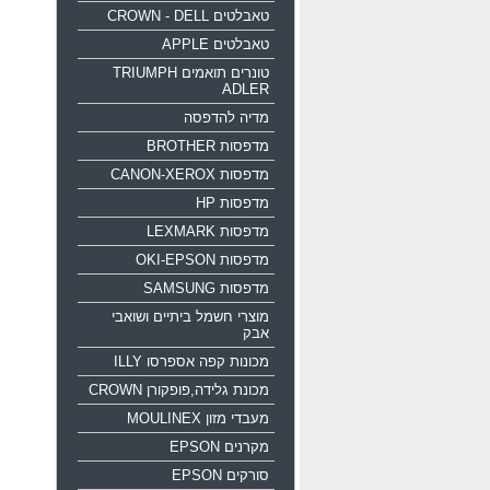
טאבלטים CROWN - DELL
טאבלטים APPLE
טונרים תואמים TRIUMPH
ADLER
מדיה להדפסה
מדפסות BROTHER
מדפסות CANON-XEROX
מדפסות HP
מדפסות LEXMARK
מדפסות OKI-EPSON
מדפסות SAMSUNG
מוצרי חשמל ביתיים ושואבי
אבק
מכונות קפה אספרסו ILLY
מכונת גלידה,פופקורן CROWN
מעבדי מזון MOULINEX
מקרנים EPSON
סורקים EPSON