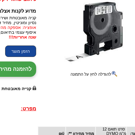
מדוע לקנות אצלנ
קניה מאובטחת ושירו
נסיון ומוניטין, מחיר זו
אופציה: אספקה מהירה, 24 עד 72 שעות (תלו
איסוף עצמי בתיאום,
שנה אחריות!!!
להזמנה מהירה עם נ
להגדלה לחץ על התמונה
קנייה מאובטחת
מפרט:
סרט תואם 12
ר:
מ"מ DYMO
מחיר מחירון **:
₪0