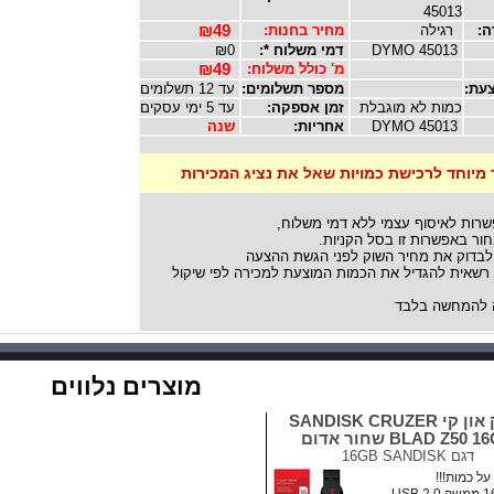
45013
ה:
רגילה
מחיר בחנות:
₪49
DYMO 45013
דמי משלוח *:
₪0
מ' כולל משלוח:
₪49
עת:
מספר תשלומים:
עד 12 תשלומים
כמות לא מוגבלת
זמן אספקה:
עד 5 ימי עסקים
DYMO 45013
אחריות:
שנה
 מיוחד לרכישת כמויות שאל את נציג המכירות
שרות לאיסוף עצמי ללא דמי משלוח,
ור באפשרות זו בסל הקניות.
לבדוק את מחיר השוק לפני הגשת ההצעה
אית להגדיל את הכמות המוצעת למכירה לפי שיקול
להמחשה בלבד
מוצרים נלווים
דיסק און קי SANDISK CRUZER
BLAD Z50  שחור אדום
דגם
16GB SANDISK
ל כמות!!!