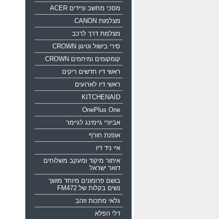
מסכי מחשב וניידים ACER
מצלמות CANON
מצלמת דרך לרכב
סירי בישול וטיגון CROWN
קומקומים ומיחמים CROWN
ראשי דיו חדשים ריקים
ראשי דיו לארועים
KITCHENAID
OnePlus One
אביזרי גיימינג לגיימר
אופנת חורף
איי ניד דיו
איתור מיקוד ומעקב משלוחים
דואר ישראל
בושם פרומונים מיוחד מושך
נשים בקלות של FM472
גלאי מתכות וזהב
דלי הפלא