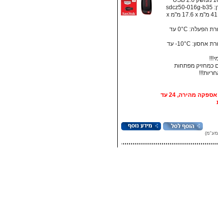
sdcz5
מידות: ‏41.5 מ"מ x ‏17.6 מ"מ x
• טמפרטורת הפעלה: ‏0°C עד
• טמפרטורת אחסון:‏ 10°C- עד
!!!
 כמחזיק מפתחות
אופציה: אספקה מהירה, 24 עד