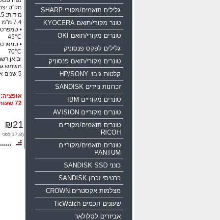
נפח 16GB ממשק USB 2.0
מק"ט יצרן: 0-016g-b35
גלילים תואמים/מקורי SHARP
טונר מקורי/תואם KYOCERA
טונרים מקורי/תואם OKI
45°C
גלילים לפקס פנסוניק
70°C
יבואן רשמי
טונרים מקורי/תואם פנסוניק
משמש גם
קלטות גיבוי HP/SONY
5 שנים אחריות!!!
זכרונות ניידים SANDISK
טונרים מקוריים IBM
72 שעות
טונרים מקוריים AVISION
₪21
טונרים תואמים/מקוריים
RICOH
(17.8 לפני מע"מ)
טונרים תואמים/מקוריים
PANTUM
כונני SANDISK SSD
כרטיסי זכרון SANDISK
מצלמות אקסטרים CROWN
שעונים חכמים TicWatch
אביזרים לסלולאר