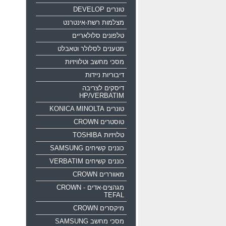
טונרים DEVELOP
מצלמות רשת-אינטרנט
טלפונים סלולאריים
מטענים לסלולר וטאבלט
מסכי מחשב וטלוויזיות
דיבוריות ניידות
דיסקים לצריבה
HP/VERBATIM
טונרים KONICA MINOLTA
טוסטרים CROWN
טלויזיות TOSHIBA
כוננים קשיחים SAMSUNG
כוננים קשיחים VERBATIM
מאווררים CROWN
מגהצים-אדים CROWN -
TEFAL
מיקסרים CROWN
מסכי מחשב SAMSUNG