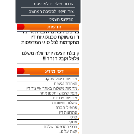
ערכות מילוי דיו למדפסת
ציוד היקפי לסביבת המחשב
קורקינט חשמלי
ברוכים הבאים לחברת איי ניד
חדשות
דיו משווקת טכנולוגיות דיו
מתקדמות לכל סוגי המדפסות
קיבלת הצעה יותר זולה משלנו
צלצל וקבל הנחה!!!
מתחייבים להיות הכי זולים
בארץ בראשי הדיו והטונרים
דפי מידע
התואמים, יש אפשרות למשלוח
מדיניות ביטול עסקה
מהיום להיום
הצהרת נגישות
מדיניות משלוח באתר איי ניד דיו
המחירים באתר אינם סופיים,יש
תנאי שימוש ותקנון אתר
הנחה על קניה כמותית פרטים
מדיניות פרטיות
במרכז ההזמנות
שאלות ותשובות
פרופיל חברה
מאמינים אך ורק ביחס אישי
פתרונות דיו
פרטי
הוגן ובהקשבה
עסקי
ללקוחות.בזכותכם הצלחתנו
צרכי ההדפסה שלכם
קצת עלינו..
בכל שאלה עניין והתלבטות אין