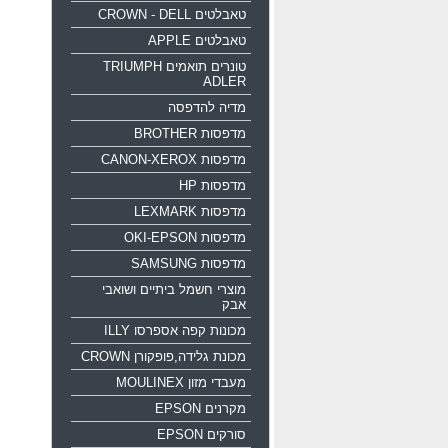
טאבלטים CROWN - DELL
טאבלטים APPLE
טונרים תואמים TRIUMPH
ADLER
מדיה להדפסה
מדפסות BROTHER
מדפסות CANON-XEROX
מדפסות HP
מדפסות LEXMARK
מדפסות OKI-EPSON
מדפסות SAMSUNG
מוצרי חשמל ביתיים ושואבי
אבק
מכונות קפה אספרסו ILLY
מכונת גלידה,פופקורן CROWN
מעבדי מזון MOULINEX
מקרנים EPSON
סורקים EPSON