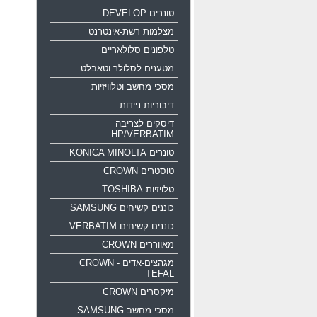
טונרים DEVELOP
מצלמות רשת-אינטרנט
טלפונים סלולאריים
מטענים לסלולר וטאבלט
מסכי מחשב וטלוויזיות
דיבוריות ניידות
דיסקים לצריבה
HP/VERBATIM
טונרים KONICA MINOLTA
טוסטרים CROWN
טלויזיות TOSHIBA
כוננים קשיחים SAMSUNG
כוננים קשיחים VERBATIM
מאווררים CROWN
מגהצים-אדים CROWN -
TEFAL
מיקסרים CROWN
מסכי מחשב SAMSUNG