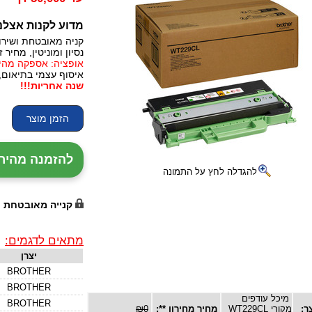
מדוע לקנות אצלנ
קניה מאובטחת ושירו
נסיון ומוניטין, מחיר זו
אופציה: אספקה מהירה, 24 עד 72 שעות (תלו
איסוף עצמי בתיאום,
שנה אחריות!!!
להזמנה מהירה עם נ
להגדלה לחץ על התמונה
קנייה מאובטחת
מתאים לדגמים:
יצרן
BROTHER
BROTHER
מיכל עודפים
BROTHER
ר:
מקורי WT229CL
מחיר מחירון **:
₪0