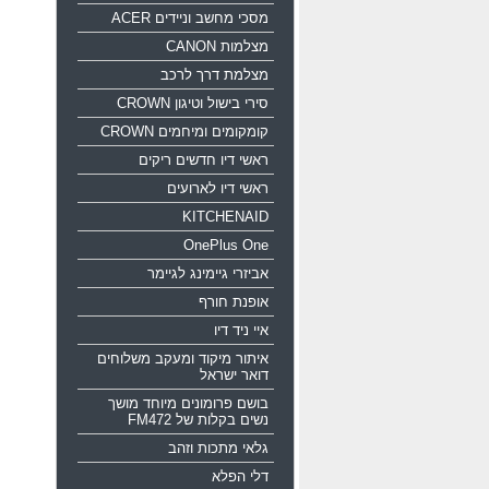
מסכי מחשב וניידים ACER
מצלמות CANON
מצלמת דרך לרכב
סירי בישול וטיגון CROWN
קומקומים ומיחמים CROWN
ראשי דיו חדשים ריקים
ראשי דיו לארועים
KITCHENAID
OnePlus One
אביזרי גיימינג לגיימר
אופנת חורף
איי ניד דיו
איתור מיקוד ומעקב משלוחים
דואר ישראל
בושם פרומונים מיוחד מושך
נשים בקלות של FM472
גלאי מתכות וזהב
דלי הפלא