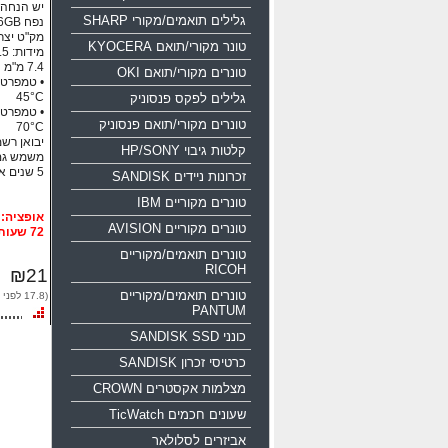
יש הנחה ע
גלילים תואמים/מקורי SHARP
נפח 16GB ממשק USB 2.0
מק"ט יצרן: 0-016g-b35
טונר מקורי/תואם KYOCERA
טונרים מקורי/תואם OKI
45°C
גלילים לפקס פנסוניק
טונרים מקורי/תואם פנסוניק
70°C
יבואן רשמי
קלטות גיבוי HP/SONY
משמש גם
5 שנים אחריות!!!
זכרונות ניידים SANDISK
טונרים מקוריים IBM
טונרים מקוריים AVISION
72 שעות
טונרים תואמים/מקוריים
RICOH
₪21
טונרים תואמים/מקוריים
(17.8 לפני מע"מ)
PANTUM
כונני SANDISK SSD
כרטיסי זכרון SANDISK
מצלמות אקסטרים CROWN
שעונים חכמים TicWatch
אביזרים לסלולאר