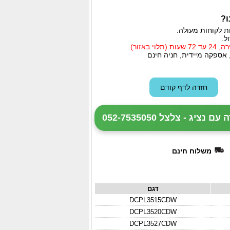
ו?
ת לקוחות מעולה.
ל.
י באזור)
 אספקה מיידית, חניה חינם
ציג - צלצל 052-7535050
משלוח חינם
דגם
DCPL3515CDW
DCPL3520CDW
DCPL3527CDW