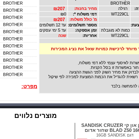
BROTHER
BROTHER
ה:
רגילה
מחיר בחנות:
₪207
BROTHER
WT229CL
דמי משלוח *:
₪0
BROTHER
מ' כולל משלוח:
₪207
BROTHER
עת:
מספר תשלומים:
עד 12 תשלומים
כמות לא מוגבלת
זמן אספקה:
עד 5 ימי עסקים
BROTHER
WT229CL
אחריות:
שנה
BROTHER
BROTHER
 מיוחד לרכישת כמויות שאל את נציג המכירות
BROTHER
BROTHER
שרות לאיסוף עצמי ללא דמי משלוח,
ור באפשרות זו בסל הקניות.
BROTHER
לבדוק את מחיר השוק לפני הגשת ההצעה
BROTHER
אית להגדיל את הכמות המוצעת למכירה לפי שיקול
מפרט:
להמחשה בלבד
מוצרים נלווים
דיסק און קי SANDISK CRUZER
BLAD Z50  שחור אדום
דגם
16GB SANDISK