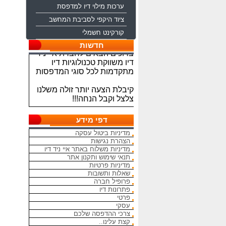
ערכות מילוי דיו למדפסת
ציוד היקפי לסביבת המחשב
קורקינט חשמלי
ברוכים הבאים לחברת איי ניד
חדשות
דיו משווקת טכנולוגיות דיו
מתקדמות לכל סוגי המדפסות
קיבלת הצעה יותר זולה משלנו
צלצל וקבל הנחה!!!
מתחייבים להיות הכי זולים
בארץ בראשי הדיו והטונרים
דפי מידע
התואמים, יש אפשרות למשלוח
מדיניות ביטול עסקה
מהיום להיום
הצהרת נגישות
מדיניות משלוח באתר איי ניד דיו
המחירים באתר אינם סופיים,יש
תנאי שימוש ותקנון אתר
הנחה על קניה כמותית פרטים
מדיניות פרטיות
במרכז ההזמנות
שאלות ותשובות
פרופיל חברה
מאמינים אך ורק ביחס אישי
פתרונות דיו
פרטי
הוגן ובהקשבה
עסקי
ללקוחות.בזכותכם הצלחתנו
צרכי ההדפסה שלכם
קצת עלינו..
בכל שאלה עניין והתלבטות אין