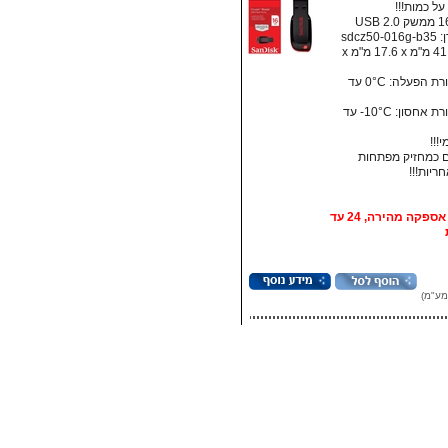
ל כמות!!!
sdcz5
מידות: ‏41.5 מ"מ x ‏17.6 מ"מ x
• טמפרטורת הפעלה: ‏0°C עד
• טמפרטורת אחסון:‏ 10°C- עד
!!!
 כמחזיק מפתחות
אופציה: אספקה מהירה, 24 עד