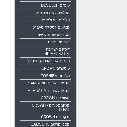
טונרים DEVELOP
מצלמות רשת-אינטרנט
טלפונים סלולאריים
מטענים לסלולר וטאבלט
מסכי מחשב וטלוויזיות
דיבוריות ניידות
דיסקים לצריבה
HP/VERBATIM
טונרים KONICA MINOLTA
טוסטרים CROWN
טלויזיות TOSHIBA
כוננים קשיחים SAMSUNG
כוננים קשיחים VERBATIM
מאווררים CROWN
מגהצים-אדים CROWN -
TEFAL
מיקסרים CROWN
מסכי מחשב SAMSUNG