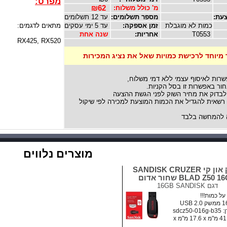
מפרט:
מ' כולל משלוח:
₪62
עת:
מספר תשלומים:
עד 12 תשלומים
כמות לא מוגבלת
זמן אספקה:
עד 5 ימי עסקים
מתאים לדגמים:
T0553
אחריות:
שנה אחת
RX425, RX520
 מיוחד לרכישת כמויות שאל את נציג המכירות
שרות לאיסוף עצמי ללא דמי משלוח,
ור באפשרות זו בסל הקניות.
לבדוק את מחיר השוק לפני הגשת ההצעה
אית להגדיל את הכמות המוצעת למכירה לפי שיקול
להמחשה בלבד
מוצרים נלווים
דיסק און קי SANDISK CRUZER
BLAD Z50  שחור אדום
דגם
16GB SANDISK
ל כמות!!!
sdcz5
מידות: ‏41.5 מ"מ x ‏17.6 מ"מ x