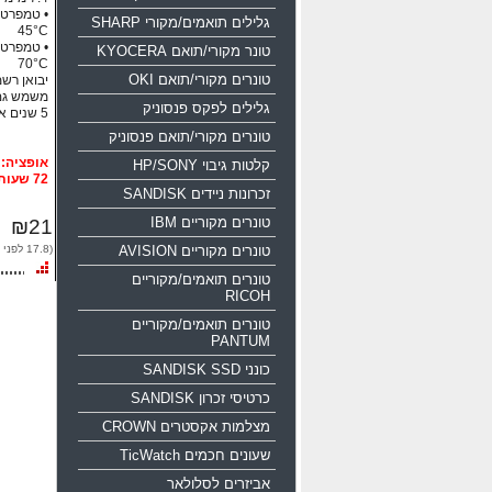
גלילים תואמים/מקורי SHARP
45°C
טונר מקורי/תואם KYOCERA
70°C
טונרים מקורי/תואם OKI
יבואן רשמי
משמש גם
גלילים לפקס פנסוניק
5 שנים אחריות!!!
טונרים מקורי/תואם פנסוניק
קלטות גיבוי HP/SONY
72 שעות
זכרונות ניידים SANDISK
טונרים מקוריים IBM
₪21
טונרים מקוריים AVISION
(17.8 לפני מע"מ)
טונרים תואמים/מקוריים
RICOH
טונרים תואמים/מקוריים
PANTUM
כונני SANDISK SSD
כרטיסי זכרון SANDISK
מצלמות אקסטרים CROWN
שעונים חכמים TicWatch
אביזרים לסלולאר