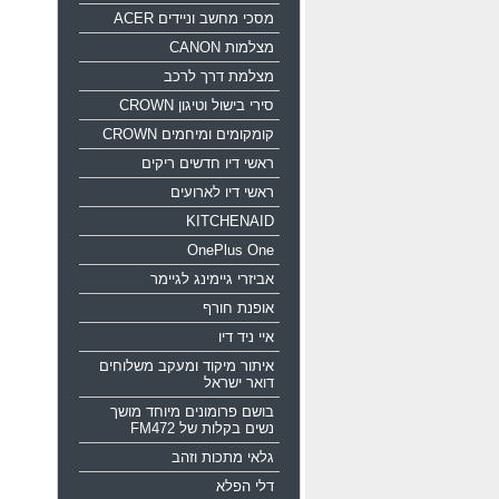
מסכי מחשב וניידים ACER
מצלמות CANON
מצלמת דרך לרכב
סירי בישול וטיגון CROWN
קומקומים ומיחמים CROWN
ראשי דיו חדשים ריקים
ראשי דיו לארועים
KITCHENAID
OnePlus One
אביזרי גיימינג לגיימר
אופנת חורף
איי ניד דיו
איתור מיקוד ומעקב משלוחים
דואר ישראל
בושם פרומונים מיוחד מושך
נשים בקלות של FM472
גלאי מתכות וזהב
דלי הפלא