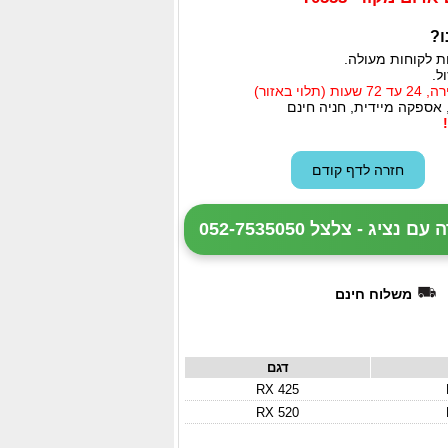
ו?
ת לקוחות מעולה.
ל.
י באזור)
 אספקה מיידית, חניה חינם
ציג - צלצל 052-7535050
משלוח חינם
דגם
RX 425
RX 520