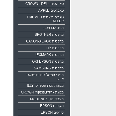
טאבלטים CROWN - DELL
טאבלטים APPLE
טונרים תואמים TRIUMPH
ADLER
מדיה להדפסה
מדפסות BROTHER
מדפסות CANON-XEROX
מדפסות HP
מדפסות LEXMARK
מדפסות OKI-EPSON
מדפסות SAMSUNG
מוצרי חשמל ביתיים ושואבי
אבק
מכונות קפה אספרסו ILLY
מכונת גלידה,פופקורן CROWN
מעבדי מזון MOULINEX
מקרנים EPSON
סורקים EPSON