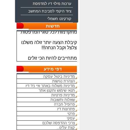
ערכות מילוי דיו למדפסת
ציוד היקפי לסביבת המחשב
ברוכים הבאים לחברת איי ניד
קורקינט חשמלי
דיו משווקת טכנולוגיות דיו
חדשות
מתקדמות לכל סוגי המדפסות
קיבלת הצעה יותר זולה משלנו
צלצל וקבל הנחה!!!
מתחייבים להיות הכי זולים
בארץ בראשי הדיו והטונרים
התואמים, יש אפשרות למשלוח
מהיום להיום
דפי מידע
מדיניות ביטול עסקה
המחירים באתר אינם סופיים,יש
הצהרת נגישות
הנחה על קניה כמותית פרטים
מדיניות משלוח באתר איי ניד דיו
במרכז ההזמנות
תנאי שימוש ותקנון אתר
מדיניות פרטיות
מאמינים אך ורק ביחס אישי
שאלות ותשובות
פרופיל חברה
הוגן ובהקשבה
פתרונות דיו
ללקוחות.בזכותכם הצלחתנו
פרטי
עסקי
בכל שאלה עניין והתלבטות אין
צרכי ההדפסה שלכם
סיבה להסס - בשביל זה אנחנו
קצת עלינו..