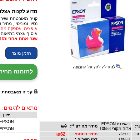
מדוע לקנות אצלנ
קניה מאובטחת ושירו
נסיון ומוניטין, מחיר זו
אופציה: אספקה מהירה, 24 עד 72 שעות (תלו
איסוף עצמי בתיאום,
שנה אחת אחריות!!!
להגדלה לחץ על התמונה
להזמנה מהירה עם נ
קנייה מאובטחת
מתאים לדגמים:
יצרן
EPSON
ראש דיו EPSON
ר:
מחיר מחירון **:
₪0
אדום מקורי T0553
EPSON
ה:
רגילה
מחיר בחנות:
₪62
T0553
דמי משלוח *:
₪0