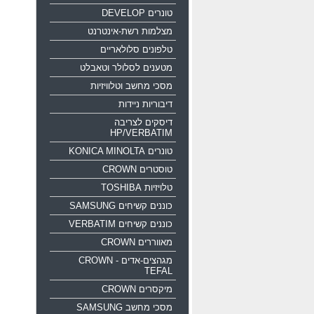
טונרים DEVELOP
מצלמות רשת-אינטרנט
טלפונים סלולאריים
מטענים לסלולר וטאבלט
מסכי מחשב וטלוויזיות
דיבוריות ניידות
דיסקים לצריבה
HP/VERBATIM
טונרים KONICA MINOLTA
טוסטרים CROWN
טלויזיות TOSHIBA
כוננים קשיחים SAMSUNG
כוננים קשיחים VERBATIM
מאווררים CROWN
מגהצים-אדים CROWN -
TEFAL
מיקסרים CROWN
מסכי מחשב SAMSUNG