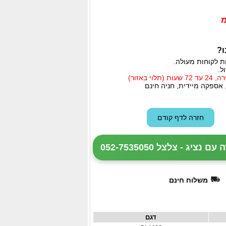
ו?
ת לקוחות מעולה.
ל.
י באזור)
 אספקה מיידית, חניה חינם
ציג - צלצל 052-7535050
משלוח חינם
דגם