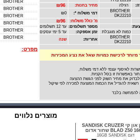
BROTHER
ה:
רגילה
מחיר בחנות:
₪96
BROTHER
BROTHER
דמי משלוח *:
₪0
DK22210
BROTHER
מ' כולל משלוח:
₪96
BROTHER
עת:
מספר תשלומים:
עד 12 תשלומים
BROTHER
כמות לא מוגבלת
זמן אספקה:
עד 5 ימי עסקים
BROTHER
BROTHER
אחריות:
שנה
DK22210
מפרט:
 מיוחד לרכישת כמויות שאל את נציג המכירות
שרות לאיסוף עצמי ללא דמי משלוח,
ור באפשרות זו בסל הקניות.
לבדוק את מחיר השוק לפני הגשת ההצעה
אית להגדיל את הכמות המוצעת למכירה לפי שיקול
להמחשה בלבד
מוצרים נלווים
דיסק און קי SANDISK CRUZER
BLAD Z50  שחור אדום
דגם
16GB SANDISK