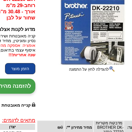
רוחב-29 מ"מ
אורך - 30.48 מ"מ
שחור על לבן
מדוע לקנות אצלנ
קניה מאובטחת ושירו
נסיון ומוניטין, מחיר זו
אופציה: אספקה מהירה, 24 עד 72 שעות (תלו
איסוף עצמי בתיאום,
שנה אחריות!!!
להגדלה לחץ על התמונה
להזמנה מהירה עם נ
קנייה מאובטחת
מתאים לדגמים:
מדבקות מקוריות
יצרן
ר:
BROTHER DK-
מחיר מחירון **:
₪0
22210 ברדר