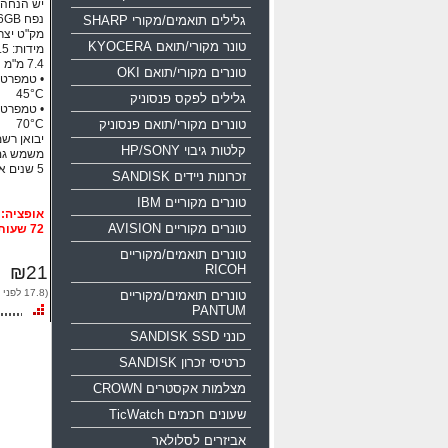
יש הנחה ע
נפח 16GB ממשק USB 2.0
גלילים תואמים/מקורי SHARP
מק"ט יצרן: 0-016g-b35
טונר מקורי/תואם KYOCERA
טונרים מקורי/תואם OKI
45°C
גלילים לפקס פנסוניק
טונרים מקורי/תואם פנסוניק
70°C
יבואן רשמי
קלטות גיבוי HP/SONY
משמש גם
5 שנים אחריות!!!
זכרונות ניידים SANDISK
טונרים מקוריים IBM
טונרים מקוריים AVISION
72 שעות
טונרים תואמים/מקוריים
₪21
RICOH
(17.8 לפני מע"מ)
טונרים תואמים/מקוריים
PANTUM
כונני SANDISK SSD
כרטיסי זכרון SANDISK
מצלמות אקסטרים CROWN
שעונים חכמים TicWatch
אביזרים לסלולאר