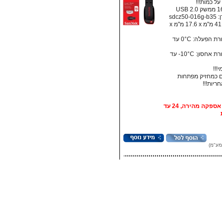
ל כמות!!!
sdcz5
מידות: ‏41.5 מ"מ x ‏17.6 מ"מ x
• טמפרטורת הפעלה: ‏0°C עד
• טמפרטורת אחסון:‏ 10°C- עד
!!!
 כמחזיק מפתחות
אופציה: אספקה מהירה, 24 עד