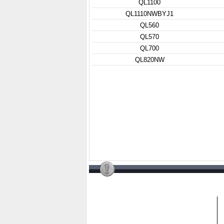
QL1100
QL1110NWBYJ1
QL560
QL570
QL700
QL820NW