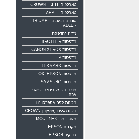
טאבלטים CROWN - DELL
טאבלטים APPLE
טונרים תואמים TRIUMPH
ADLER
מדיה להדפסה
מדפסות BROTHER
מדפסות CANON-XEROX
מדפסות HP
מדפסות LEXMARK
מדפסות OKI-EPSON
מדפסות SAMSUNG
מוצרי חשמל ביתיים ושואבי
אבק
מכונות קפה אספרסו ILLY
מכונת גלידה,פופקורן CROWN
מעבדי מזון MOULINEX
מקרנים EPSON
סורקים EPSON