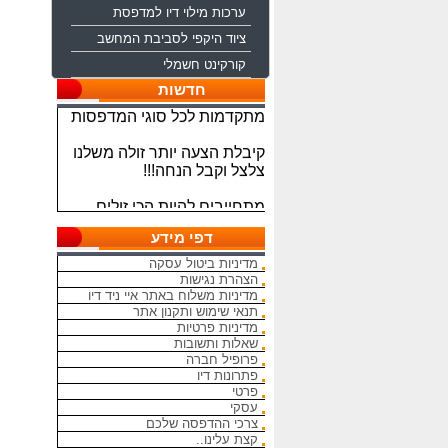
ערכות מילוי דיו למדפסת
ציוד היקפי לסביבת המחשב
ברוכים הבאים לחברת איי ניד
קורקינט חשמלי
דיו משווקת טכנולוגיות דיו
חדשות
מתקדמות לכל סוגי המדפסות
קיבלת הצעה יותר זולה משלנו
צלצל וקבל הנחה!!!
מתחייבים להיות הכי זולים
בארץ בראשי הדיו והטונרים
התואמים, יש אפשרות למשלוח
דפי מידע
מהיום להיום
מדיניות ביטול עסקה
המחירים באתר אינם סופיים,יש
הצהרת נגישות
הנחה על קניה כמותית פרטים
מדיניות משלוח באתר איי ניד דיו
תנאי שימוש ותקנון אתר
במרכז ההזמנות
מדיניות פרטיות
שאלות ותשובות
מאמינים אך ורק ביחס אישי
פרופיל חברה
הוגן ובהקשבה
פתרונות דיו
ללקוחות.בזכותכם הצלחתנו
פרטי
עסקי
בכל שאלה עניין והתלבטות אין
צרכי ההדפסה שלכם
סיבה להסס - בשביל זה אנחנו
קצת עלינו..