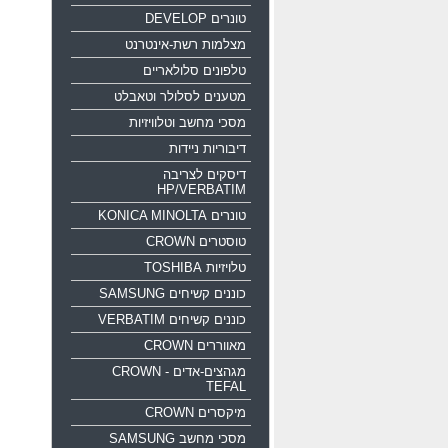
טונרים DEVELOP
מצלמות רשת-אינטרנט
טלפונים סלולאריים
מטענים לסלולר וטאבלט
מסכי מחשב וטלוויזיות
דיבוריות ניידות
דיסקים לצריבה
HP/VERBATIM
טונרים KONICA MINOLTA
טוסטרים CROWN
טלויזיות TOSHIBA
כוננים קשיחים SAMSUNG
כוננים קשיחים VERBATIM
מאווררים CROWN
מגהצים-אדים CROWN -
TEFAL
מיקסרים CROWN
מסכי מחשב SAMSUNG