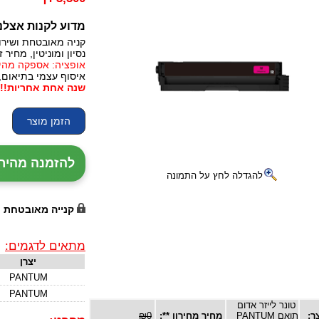
מדוע לקנות אצלנ
קניה מאובטחת ושירו
נסיון ומוניטין, מחיר זו
אופציה: אספקה מהירה, 24 עד 72 שעות (תלו
איסוף עצמי בתיאום,
שנה אחת אחריות!!!
להזמנה מהירה עם נ
להגדלה לחץ על התמונה
קנייה מאובטחת
מתאים לדגמים:
יצרן
PANTUM
PANTUM
טונר לייזר אדום
ר:
תואם PANTUM
מחיר מחירון **:
₪0