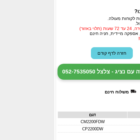
ו?
ת לקוחות מעולה.
ל.
י באזור)
 אספקה מיידית, חניה חינם
ציג - צלצל 052-7535050
משלוח חינם
דגם
CM2200FDW
CP2200DW