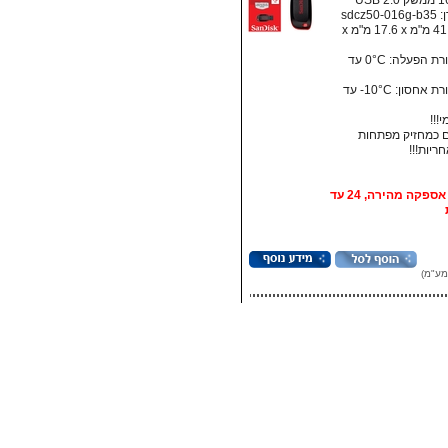
sdcz5
מידות: ‏41.5 מ"מ x ‏17.6 מ"מ x
• טמפרטורת הפעלה: ‏0°C עד
• טמפרטורת אחסון:‏ 10°C- עד
!!!
 כמחזיק מפתחות
אופציה: אספקה מהירה, 24 עד