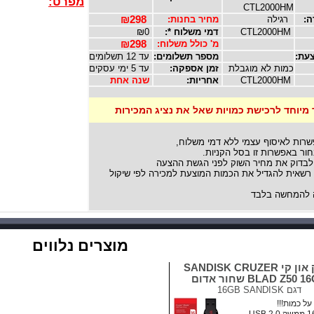
מפרט:
CTL2000HM
ה:
רגילה
מחיר בחנות:
₪298
CTL2000HM
דמי משלוח *:
₪0
מ' כולל משלוח:
₪298
עת:
מספר תשלומים:
עד 12 תשלומים
כמות לא מוגבלת
זמן אספקה:
עד 5 ימי עסקים
CTL2000HM
אחריות:
שנה אחת
 מיוחד לרכישת כמויות שאל את נציג המכירות
שרות לאיסוף עצמי ללא דמי משלוח,
ור באפשרות זו בסל הקניות.
לבדוק את מחיר השוק לפני הגשת ההצעה
אית להגדיל את הכמות המוצעת למכירה לפי שיקול
להמחשה בלבד
מוצרים נלווים
דיסק און קי SANDISK CRUZER
BLAD Z50  שחור אדום
דגם
16GB SANDISK
ל כמות!!!