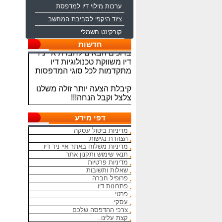
ערכות מילוי דיו למדפסת
ציוד היקפי לסביבת המחשב
קורקינט חשמלי
ברוכים הבאים לחברת איי ניד
חדשות
דיו משווקת טכנולוגיות דיו
מתקדמות לכל סוגי המדפסות
קיבלת הצעה יותר זולה משלנו
צלצל וקבל הנחה!!!
מתחייבים להיות הכי זולים
בארץ בראשי הדיו והטונרים
דפי מידע
התואמים, יש אפשרות למשלוח
מדיניות ביטול עסקה
מהיום להיום
הצהרת נגישות
מדיניות משלוח באתר איי ניד דיו
המחירים באתר אינם סופיים,יש
תנאי שימוש ותקנון אתר
הנחה על קניה כמותית פרטים
מדיניות פרטיות
במרכז ההזמנות
שאלות ותשובות
פרופיל חברה
פתרונות דיו
מאמינים אך ורק ביחס אישי
פרטי
הוגן ובהקשבה
עסקי
ללקוחות.בזכותכם הצלחתנו
צרכי ההדפסה שלכם
קצת עלינו..