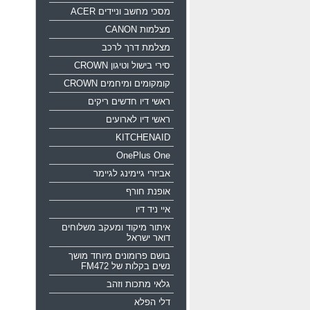
מסכי מחשב וניידים ACER
מצלמות CANON
מצלמת דרך לרכב
סירי בישול וטיגון CROWN
קומקומים ומיחמים CROWN
ראשי דיו חדשים ריקים
ראשי דיו לארועים
KITCHENAID
OnePlus One
אביזרי גיימינג לגיימר
אופנת חורף
איי ניד דיו
איתור מיקוד ומעקב משלוחים
דואר ישראל
בושם פרומונים מיוחד מושך
נשים בקלות של FM472
גלאי מתכות וזהב
דלי הפלא