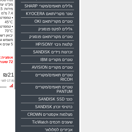
נפח 16GB ממשק USB 2.0
מק"ט יצרן: 0-016g-b35
גלילים תואמים/מקורי SHARP
טונר מקורי/תואם KYOCERA
טונרים מקורי/תואם OKI
45°C
גלילים לפקס פנסוניק
70°C
יבואן רשמי
טונרים מקורי/תואם פנסוניק
משמש גם
קלטות גיבוי HP/SONY
5 שנים אחריות!!!
זכרונות ניידים SANDISK
טונרים מקוריים IBM
72 שעות
טונרים מקוריים AVISION
₪21
טונרים תואמים/מקוריים
RICOH
(17.8 לפני מע"מ)
טונרים תואמים/מקוריים
PANTUM
כונני SANDISK SSD
כרטיסי זכרון SANDISK
מצלמות אקסטרים CROWN
שעונים חכמים TicWatch
אביזרים לסלולאר