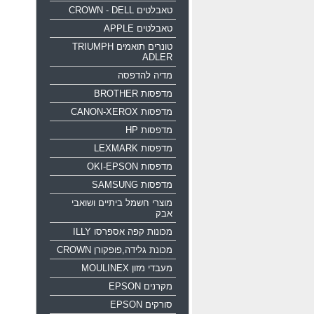
טאבלטים CROWN - DELL
טאבלטים APPLE
טונרים תואמים TRIUMPH
ADLER
מדיה להדפסה
מדפסות BROTHER
מדפסות CANON-XEROX
מדפסות HP
מדפסות LEXMARK
מדפסות OKI-EPSON
מדפסות SAMSUNG
מוצרי חשמל ביתיים ושואבי
אבק
מכונות קפה אספרסו ILLY
מכונת גלידה,פופקורן CROWN
מעבדי מזון MOULINEX
מקרנים EPSON
סורקים EPSON