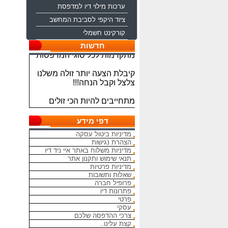
ערכות מילוי דיו למדפסת
ציוד היקפי לסביבת המחשב
ברוכים הבאים לחברת איי ניד
קורקינט חשמלי
דיו משווקת טכנולוגיות דיו
מתקדמות לכל סוגי המדפסות
חדשות
קיבלת הצעה יותר זולה משלנו
צלצל וקבל הנחה!!!
מתחייבים להיות הכי זולים
בארץ בראשי הדיו והטונרים
התואמים, יש אפשרות למשלוח
מהיום להיום
דפי מידע
מדיניות ביטול עסקה
המחירים באתר אינם סופיים,יש
הצהרת נגישות
הנחה על קניה כמותית פרטים
מדיניות משלוח באתר איי ניד דיו
במרכז ההזמנות
תנאי שימוש ותקנון אתר
מדיניות פרטיות
מאמינים אך ורק ביחס אישי
שאלות ותשובות
הוגן ובהקשבה
פרופיל חברה
פתרונות דיו
ללקוחות.בזכותכם הצלחתנו
פרטי
עסקי
בכל שאלה עניין והתלבטות אין
צרכי ההדפסה שלכם
סיבה להסס - בשביל זה אנחנו
קצת עלינו..