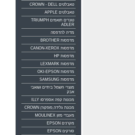
טאבלטים CROWN - DELL
טאבלטים APPLE
טונרים תואמים TRIUMPH
ADLER
מדיה להדפסה
מדפסות BROTHER
מדפסות CANON-XEROX
מדפסות HP
מדפסות LEXMARK
מדפסות OKI-EPSON
מדפסות SAMSUNG
מוצרי חשמל ביתיים ושואבי
אבק
מכונות קפה אספרסו ILLY
מכונת גלידה,פופקורן CROWN
מעבדי מזון MOULINEX
מקרנים EPSON
סורקים EPSON