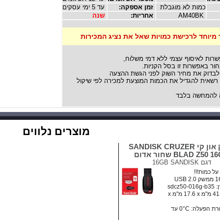
כמות לא מוגבלת
זמן אספקה:
עד 5 ימי עסקים
AM40BK
אחריות:
שנה
 מיוחד לרכישת כמויות שאל את נציג המכירות
שרות לאיסוף עצמי ללא דמי משלוח,
ור באפשרות זו בסל הקניות.
לבדוק את מחיר השוק לפני הגשת ההצעה
אית להגדיל את הכמות המוצעת למכירה לפי שיקול
להמחשה בלבד
מוצרים נלווים
דיסק און קי SANDISK CRUZER
BLAD Z50  שחור אדום
דגם
16GB SANDISK
ל כמות!!!
sdcz5
מידות: ‏41.5 מ"מ x ‏17.6 מ"מ x
• טמפרטורת הפעלה: ‏0°C עד