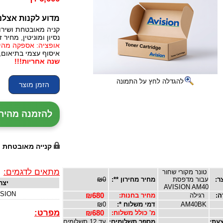
מדוע לקנות אצלנ
קניה מאובטחת ושירו
נסיון ומוניטין, מחיר זו
אופציה: אספקה מהירה, 24 עד 72 שעות (תלו
איסוף עצמי בתיאום,
שנה אחריות!!!
להגדלה לחץ על התמונה
להזמנה מהירה עם נ
קנייה מאובטחת
מתאים לדגמים:
טונר מקורי שחור
ר:
עבור מדפסת
מחיר מחירון **:
₪0
יצר
AVISION AM40
ISION
ה:
רגילה
מחיר בחנות:
₪680
AM40BK
דמי משלוח *:
₪0
מפרט:
מ' כולל משלוח:
₪680
עת:
מספר תשלומים:
עד 12 תשלומים