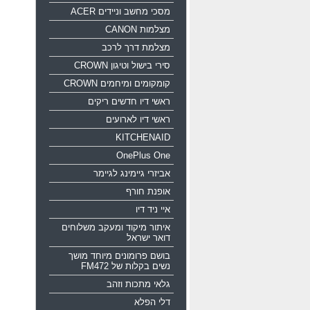
מסכי מחשב וניידים ACER
מצלמות CANON
מצלמת דרך לרכב
סירי בישול וטיגון CROWN
קומקומים ומיחמים CROWN
ראשי דיו חדשים ריקים
ראשי דיו לארועים
KITCHENAID
OnePlus One
אביזרי גיימינג לגיימר
אופנת חורף
איי ניד דיו
איתור מיקוד ומעקב משלוחים
דואר ישראל
בושם פרומונים מיוחד מושך
נשים בקלות של FM472
גלאי מתכות וזהב
דלי הפלא