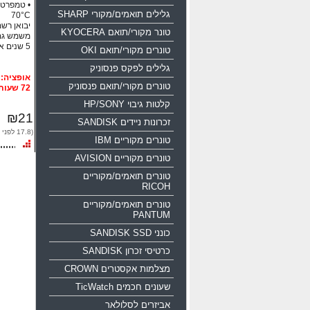
גלילים תואמים/מקורי SHARP
70°C
יבואן רשמי
טונר מקורי/תואם KYOCERA
משמש גם
5 שנים אחריות!!!
טונרים מקורי/תואם OKI
גלילים לפקס פנסוניק
טונרים מקורי/תואם פנסוניק
72 שעות
קלטות גיבוי HP/SONY
₪21
זכרונות ניידים SANDISK
(17.8 לפני מע"מ)
טונרים מקוריים IBM
טונרים מקוריים AVISION
טונרים תואמים/מקוריים
RICOH
טונרים תואמים/מקוריים
PANTUM
כונני SANDISK SSD
כרטיסי זכרון SANDISK
מצלמות אקסטרים CROWN
שעונים חכמים TicWatch
אביזרים לסלולאר