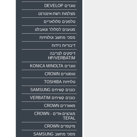
טונרים DEVELOP
מצלמות רשת-אינטרנט
טלפונים סלולאריים
מטענים לסלולר וטאבלט
מסכי מחשב וטלוויזיות
דיבוריות ניידות
דיסקים לצריבה
HP/VERBATIM
טונרים KONICA MINOLTA
טוסטרים CROWN
טלויזיות TOSHIBA
כוננים קשיחים SAMSUNG
כוננים קשיחים VERBATIM
מאווררים CROWN
מגהצים-אדים CROWN -
TEFAL
מיקסרים CROWN
מסכי מחשב SAMSUNG