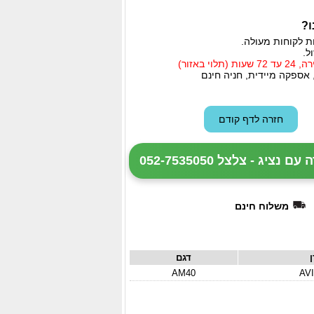
ו?
ת לקוחות מעולה.
ל.
י באזור)
 אספקה מיידית, חניה חינם
ציג - צלצל 052-7535050
משלוח חינם
ן
דגם
AM40
AV