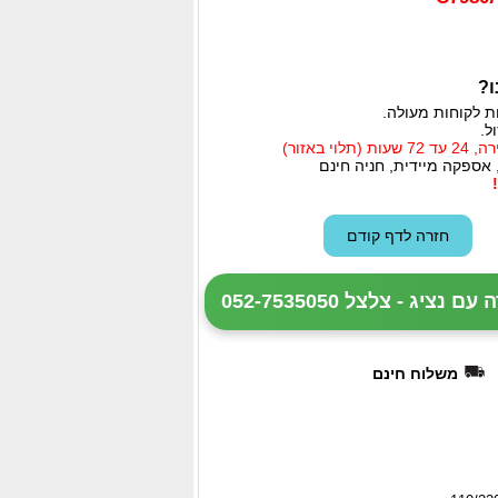
ו?
ת לקוחות מעולה.
ל.
י באזור)
 אספקה מיידית, חניה חינם
ציג - צלצל 052-7535050
משלוח חינם