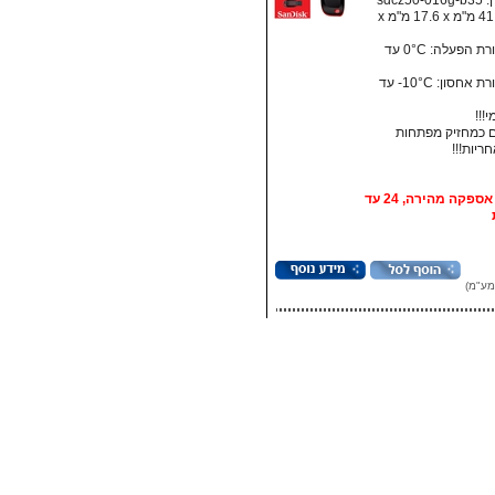
sdcz5
מידות: ‏41.5 מ"מ x ‏17.6 מ"מ x
• טמפרטורת הפעלה: ‏0°C עד
• טמפרטורת אחסון:‏ 10°C- עד
!!!
 כמחזיק מפתחות
אופציה: אספקה מהירה, 24 עד