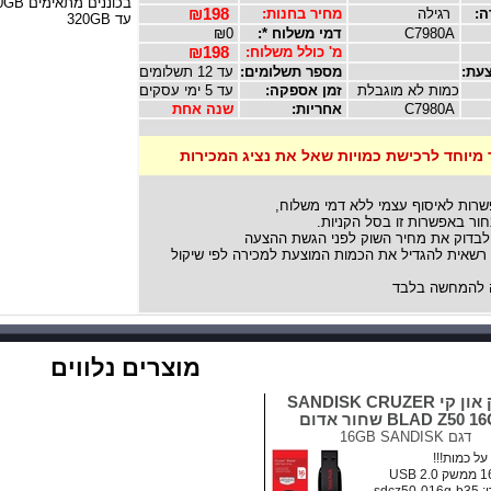
בכוננים מתאימים 110/220GB
ה:
רגילה
מחיר בחנות:
₪198
עד 320GB
C7980A
דמי משלוח *:
₪0
מ' כולל משלוח:
₪198
עת:
מספר תשלומים:
עד 12 תשלומים
כמות לא מוגבלת
זמן אספקה:
עד 5 ימי עסקים
C7980A
אחריות:
שנה אחת
 מיוחד לרכישת כמויות שאל את נציג המכירות
שרות לאיסוף עצמי ללא דמי משלוח,
ור באפשרות זו בסל הקניות.
לבדוק את מחיר השוק לפני הגשת ההצעה
אית להגדיל את הכמות המוצעת למכירה לפי שיקול
להמחשה בלבד
מוצרים נלווים
דיסק און קי SANDISK CRUZER
BLAD Z50  שחור אדום
דגם
16GB SANDISK
ל כמות!!!