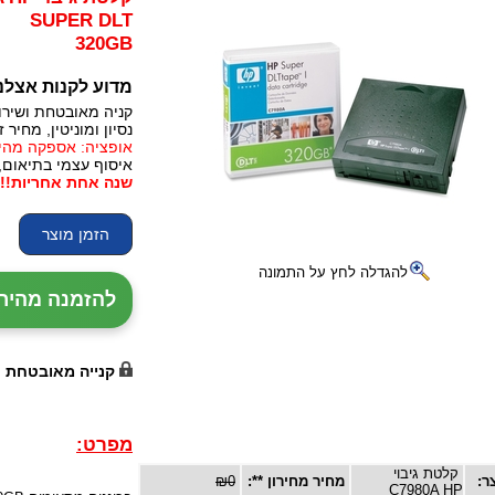
SUPER DLT
320GB
מדוע לקנות אצלנ
קניה מאובטחת ושירו
נסיון ומוניטין, מחיר זו
אופציה: אספקה מהירה, 24 עד 72 שעות (תלו
איסוף עצמי בתיאום,
שנה אחת אחריות!!!
להגדלה לחץ על התמונה
להזמנה מהירה עם נ
קנייה מאובטחת
מפרט:
קלטת גיבוי
ר:
מחיר מחירון **:
₪0
C7980A HP