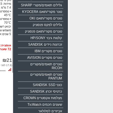
מק"ט יצרן: 0-016g-b35
גלילים תואמים/מקורי SHARP
טונר מקורי/תואם KYOCERA
45°C
טונרים מקורי/תואם OKI
70°C
גלילים לפקס פנסוניק
יבואן רשמי
משמש גם
טונרים מקורי/תואם פנסוניק
5 שנים אחריות!!!
קלטות גיבוי HP/SONY
זכרונות ניידים SANDISK
72 שעות
טונרים מקוריים IBM
טונרים מקוריים AVISION
₪21
טונרים תואמים/מקוריים
(17.8 לפני מע"מ)
RICOH
טונרים תואמים/מקוריים
PANTUM
כונני SANDISK SSD
כרטיסי זכרון SANDISK
מצלמות אקסטרים CROWN
שעונים חכמים TicWatch
אביזרים לסלולאר