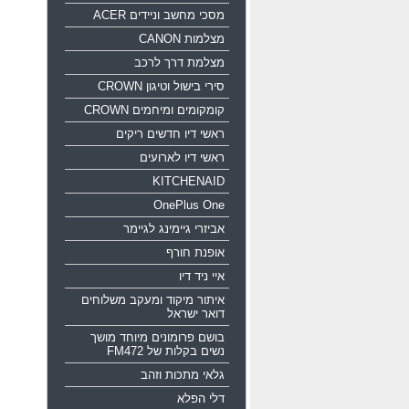
מסכי מחשב וניידים ACER
מצלמות CANON
מצלמת דרך לרכב
סירי בישול וטיגון CROWN
קומקומים ומיחמים CROWN
ראשי דיו חדשים ריקים
ראשי דיו לארועים
KITCHENAID
OnePlus One
אביזרי גיימינג לגיימר
אופנת חורף
איי ניד דיו
איתור מיקוד ומעקב משלוחים
דואר ישראל
בושם פרומונים מיוחד מושך
נשים בקלות של FM472
גלאי מתכות וזהב
דלי הפלא