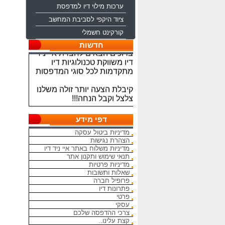
ערכות מילוי דיו למדפסת
ציוד היקפי לסביבת המחשב
קורקינט חשמלי
חדשות
ברוכים הבאים לחברת איי ניד
דיו משווקת טכנולוגיות דיו
מתקדמות לכל סוגי המדפסות
קיבלת הצעה יותר זולה משלנו
צלצל וקבל הנחה!!!
מתחייבים להיות הכי זולים
בארץ בראשי הדיו והטונרים
דפי מידע
התואמים, יש אפשרות למשלוח
מדיניות ביטול עסקה
מהיום להיום
הצהרת נגישות
מדיניות משלוח באתר איי ניד דיו
המחירים באתר אינם סופיים,יש
תנאי שימוש ותקנון אתר
הנחה על קניה כמותית פרטים
מדיניות פרטיות
במרכז ההזמנות
שאלות ותשובות
פרופיל חברה
פתרונות דיו
מאמינים אך ורק ביחס אישי
פרטי
הוגן ובהקשבה
עסקי
ללקוחות.בזכותכם הצלחתנו
צרכי ההדפסה שלכם
קצת עלינו..