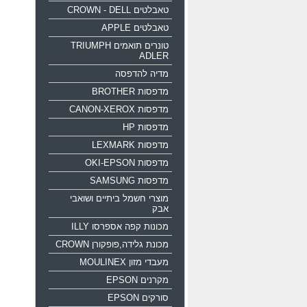
טאבלטים CROWN - DELL
טאבלטים APPLE
טונרים תואמים TRIUMPH
ADLER
מדיה להדפסה
מדפסות BROTHER
מדפסות CANON-XEROX
מדפסות HP
מדפסות LEXMARK
מדפסות OKI-EPSON
מדפסות SAMSUNG
מוצרי חשמל ביתיים ושואבי
אבק
מכונות קפה אספרסו ILLY
מכונת גלידה,פופקורן CROWN
מעבדי מזון MOULINEX
מקרנים EPSON
סורקים EPSON