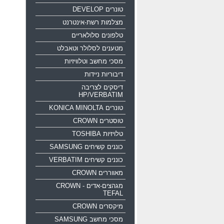
טונרים DEVELOP
מצלמות רשת-אינטרנט
טלפונים סלולאריים
מטענים לסלולר וטאבלט
מסכי מחשב וטלוויזיות
דיבוריות ניידות
דיסקים לצריבה
HP/VERBATIM
טונרים KONICA MINOLTA
טוסטרים CROWN
טלויזיות TOSHIBA
כוננים קשיחים SAMSUNG
כוננים קשיחים VERBATIM
מאווררים CROWN
מגהצים-אדים CROWN -
TEFAL
מיקסרים CROWN
מסכי מחשב SAMSUNG