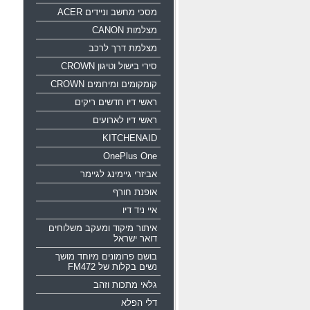
מסכי מחשב וניידים ACER
מצלמות CANON
מצלמת דרך לרכב
סירי בישול וטיגון CROWN
קומקומים ומיחמים CROWN
ראשי דיו חדשים ריקים
ראשי דיו לארועים
KITCHENAID
OnePlus One
אביזרי גיימינג לגיימר
אופנת חורף
איי ניד דיו
איתור מיקוד ומעקב משלוחים
דואר ישראל
בושם פרומונים מיוחד מושך
נשים בקלות של FM472
גלאי מתכות וזהב
דלי הפלא