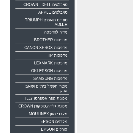
טאבלטים CROWN - DELL
טאבלטים APPLE
טונרים תואמים TRIUMPH
ADLER
מדיה להדפסה
מדפסות BROTHER
מדפסות CANON-XEROX
מדפסות HP
מדפסות LEXMARK
מדפסות OKI-EPSON
מדפסות SAMSUNG
מוצרי חשמל ביתיים ושואבי
אבק
מכונות קפה אספרסו ILLY
מכונת גלידה,פופקורן CROWN
מעבדי מזון MOULINEX
מקרנים EPSON
סורקים EPSON