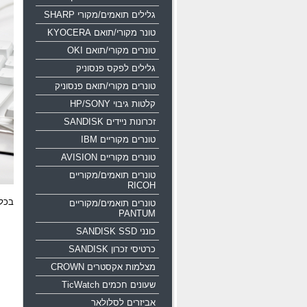
גלילים תואמים/מקורי SHARP
טונר מקורי/תואם KYOCERA
טונרים מקורי/תואם OKI
גלילים לפקס פנסוניק
טונרים מקורי/תואם פנסוניק
קלטות גיבוי HP/SONY
זכרונות ניידים SANDISK
טונרים מקוריים IBM
טונרים מקוריים AVISION
טונרים תואמים/מקוריים
RICOH
בכל 
טונרים תואמים/מקוריים
PANTUM
כונני SANDISK SSD
כרטיסי זכרון SANDISK
מצלמות אקסטרים CROWN
שעונים חכמים TicWatch
אביזרים לסלולאר