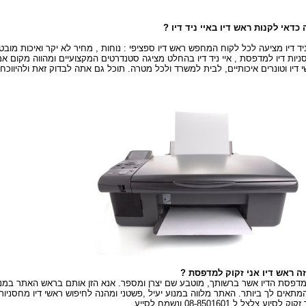
כדאי לקנות ראש דיו באיי ניד דיו ?
ניד דיו מציעה לכל לקוח המחפש ראש דיו ספציפי : נוחות , מחיר לא יקר ואיכות מוב
יות דיו למדפסת , איי ניד דיו בהחלט מציגה סטנדרטים המקצועיים ומהווה מקום אמין,
 דיו וטונרים איכותיים, לבית למשרד ולכל מטרה. תוכל גם אתה לבדוק זאת ולהיווכח
ה ראש דיו אני זקוק למדפסת ?
דפסת הדיו אשר ברשותך, מוטבע שם יצרן ומספר. אנא הזן אותם בראש האתר במ
המתאים לך ביותר. האתר מלווה במנוע יעיל ,פשטני ומהנה לחיפוש ראשי דיו מחסניו
ק לסיוע צלצל ל 08-8501601 ונשמח לסייע.