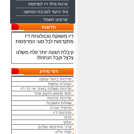
ערכות מילוי דיו למדפסת
ציוד היקפי לסביבת המחשב
קורקינט חשמלי
ברוכים הבאים לחברת איי ניד
חדשות
דיו משווקת טכנולוגיות דיו
מתקדמות לכל סוגי המדפסות
קיבלת הצעה יותר זולה משלנו
צלצל וקבל הנחה!!!
מתחייבים להיות הכי זולים
בארץ בראשי הדיו והטונרים
דפי מידע
התואמים, יש אפשרות למשלוח
מהיום להיום
מדיניות ביטול עסקה
הצהרת נגישות
מדיניות משלוח באתר איי ניד דיו
המחירים באתר אינם סופיים,יש
תנאי שימוש ותקנון אתר
הנחה על קניה כמותית פרטים
מדיניות פרטיות
במרכז ההזמנות
שאלות ותשובות
פרופיל חברה
מאמינים אך ורק ביחס אישי
פתרונות דיו
הוגן ובהקשבה
פרטי
ללקוחות.בזכותכם הצלחתנו
עסקי
צרכי ההדפסה שלכם
קצת עלינו..
בכל שאלה עניין והתלבטות אין