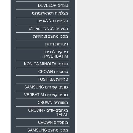
טונרים DEVELOP
מצלמות רשת-אינטרנט
טלפונים סלולאריים
מטענים לסלולר וטאבלט
מסכי מחשב וטלוויזיות
דיבוריות ניידות
דיסקים לצריבה
HP/VERBATIM
טונרים KONICA MINOLTA
טוסטרים CROWN
טלויזיות TOSHIBA
כוננים קשיחים SAMSUNG
כוננים קשיחים VERBATIM
מאווררים CROWN
מגהצים-אדים CROWN -
TEFAL
מיקסרים CROWN
מסכי מחשב SAMSUNG