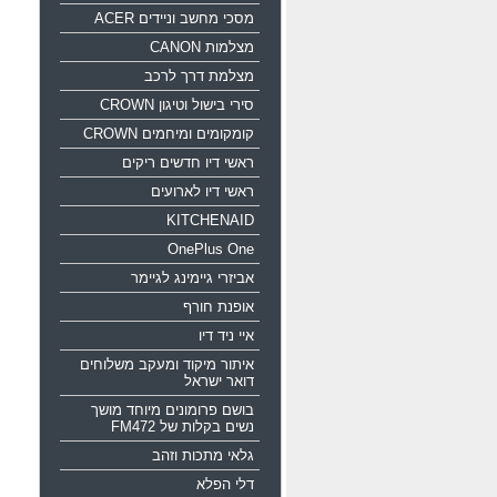
מסכי מחשב וניידים ACER
מצלמות CANON
מצלמת דרך לרכב
סירי בישול וטיגון CROWN
קומקומים ומיחמים CROWN
ראשי דיו חדשים ריקים
ראשי דיו לארועים
KITCHENAID
OnePlus One
אביזרי גיימינג לגיימר
אופנת חורף
איי ניד דיו
איתור מיקוד ומעקב משלוחים
דואר ישראל
בושם פרומונים מיוחד מושך
נשים בקלות של FM472
גלאי מתכות וזהב
דלי הפלא