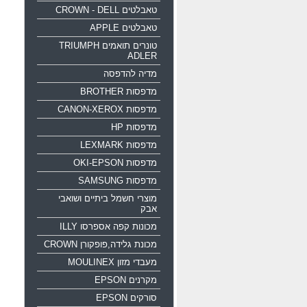
טאבלטים CROWN - DELL
טאבלטים APPLE
טונרים תואמים TRIUMPH
ADLER
מדיה להדפסה
מדפסות BROTHER
מדפסות CANON-XEROX
מדפסות HP
מדפסות LEXMARK
מדפסות OKI-EPSON
מדפסות SAMSUNG
מוצרי חשמל ביתיים ושואבי
אבק
מכונות קפה אספרסו ILLY
מכונת גלידה,פופקורן CROWN
מעבדי מזון MOULINEX
מקרנים EPSON
סורקים EPSON