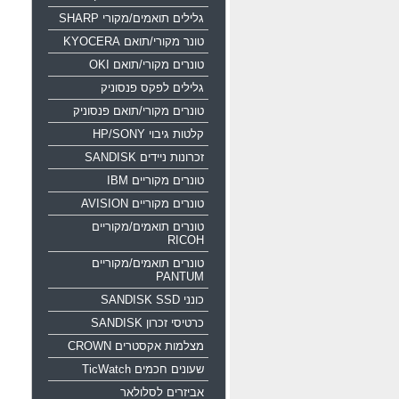
גלילים תואמים/מקורי SHARP
טונר מקורי/תואם KYOCERA
טונרים מקורי/תואם OKI
גלילים לפקס פנסוניק
טונרים מקורי/תואם פנסוניק
קלטות גיבוי HP/SONY
זכרונות ניידים SANDISK
טונרים מקוריים IBM
טונרים מקוריים AVISION
טונרים תואמים/מקוריים
RICOH
טונרים תואמים/מקוריים
PANTUM
כונני SANDISK SSD
כרטיסי זכרון SANDISK
מצלמות אקסטרים CROWN
שעונים חכמים TicWatch
אביזרים לסלולאר