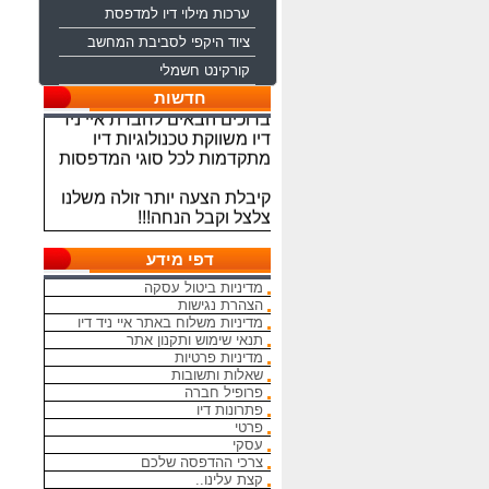
ערכות מילוי דיו למדפסת
ציוד היקפי לסביבת המחשב
קורקינט חשמלי
חדשות
ברוכים הבאים לחברת איי ניד
דיו משווקת טכנולוגיות דיו
מתקדמות לכל סוגי המדפסות
קיבלת הצעה יותר זולה משלנו
צלצל וקבל הנחה!!!
מתחייבים להיות הכי זולים
בארץ בראשי הדיו והטונרים
דפי מידע
התואמים, יש אפשרות למשלוח
מדיניות ביטול עסקה
מהיום להיום
הצהרת נגישות
מדיניות משלוח באתר איי ניד דיו
המחירים באתר אינם סופיים,יש
תנאי שימוש ותקנון אתר
הנחה על קניה כמותית פרטים
מדיניות פרטיות
במרכז ההזמנות
שאלות ותשובות
פרופיל חברה
פתרונות דיו
מאמינים אך ורק ביחס אישי
פרטי
הוגן ובהקשבה
עסקי
ללקוחות.בזכותכם הצלחתנו
צרכי ההדפסה שלכם
קצת עלינו..