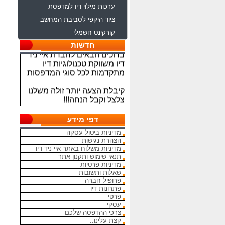
ערכות מילוי דיו למדפסת
ציוד היקפי לסביבת המחשב
קורקינט חשמלי
חדשות
ברוכים הבאים לחברת איי ניד
דיו משווקת טכנולוגיות דיו
מתקדמות לכל סוגי המדפסות
קיבלת הצעה יותר זולה משלנו
צלצל וקבל הנחה!!!
מתחייבים להיות הכי זולים
בארץ בראשי הדיו והטונרים
דפי מידע
התואמים, יש אפשרות למשלוח
מדיניות ביטול עסקה
מהיום להיום
הצהרת נגישות
מדיניות משלוח באתר איי ניד דיו
המחירים באתר אינם סופיים,יש
תנאי שימוש ותקנון אתר
הנחה על קניה כמותית פרטים
מדיניות פרטיות
במרכז ההזמנות
שאלות ותשובות
פרופיל חברה
פתרונות דיו
מאמינים אך ורק ביחס אישי
פרטי
הוגן ובהקשבה
עסקי
ללקוחות.בזכותכם הצלחתנו
צרכי ההדפסה שלכם
קצת עלינו..