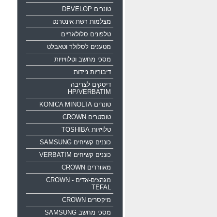
טונרים DEVELOP
מצלמות רשת-אינטרנט
טלפונים סלולאריים
מטענים לסלולר וטאבלט
מסכי מחשב וטלוויזיות
דיבוריות ניידות
דיסקים לצריבה
HP/VERBATIM
טונרים KONICA MINOLTA
טוסטרים CROWN
טלויזיות TOSHIBA
כוננים קשיחים SAMSUNG
כוננים קשיחים VERBATIM
מאווררים CROWN
מגהצים-אדים CROWN -
TEFAL
מיקסרים CROWN
מסכי מחשב SAMSUNG