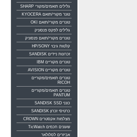
גלילים תואמים/מקורי SHARP
טונר מקורי/תואם KYOCERA
טונרים מקורי/תואם OKI
גלילים לפקס פנסוניק
טונרים מקורי/תואם פנסוניק
קלטות גיבוי HP/SONY
זכרונות ניידים SANDISK
טונרים מקוריים IBM
טונרים מקוריים AVISION
טונרים תואמים/מקוריים
RICOH
טונרים תואמים/מקוריים
PANTUM
כונני SANDISK SSD
כרטיסי זכרון SANDISK
מצלמות אקסטרים CROWN
שעונים חכמים TicWatch
אביזרים לסלולאר