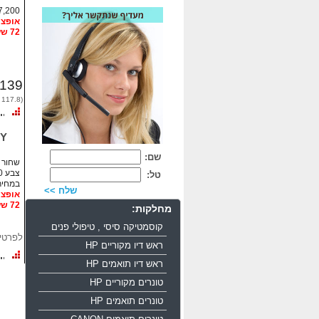
7,200 דף
72 שעות
139
(117.8 לפני מע"מ)
/Y
שם:
שחור 13,000 דף
צבע 11,000 דף
טל:
במחיר
שלח >>
72 שעות
מחלקות:
קוסמטיקה סיסי , טיפולי פנים
לפרטים 700-533
ראש דיו מקוריים HP
ראש דיו תואמים HP
טונרים מקוריים HP
טונרים תואמים HP