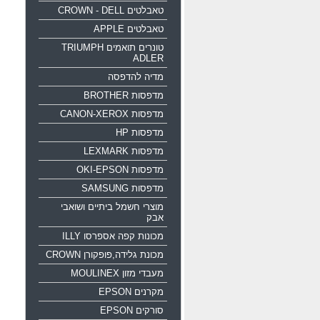
טאבלטים CROWN - DELL
טאבלטים APPLE
טונרים תואמים TRIUMPH
ADLER
מדיה להדפסה
מדפסות BROTHER
מדפסות CANON-XEROX
מדפסות HP
מדפסות LEXMARK
מדפסות OKI-EPSON
מדפסות SAMSUNG
מוצרי חשמל ביתיים ושואבי
אבק
מכונות קפה אספרסו ILLY
מכונת גלידה,פופקורן CROWN
מעבדי מזון MOULINEX
מקרנים EPSON
סורקים EPSON