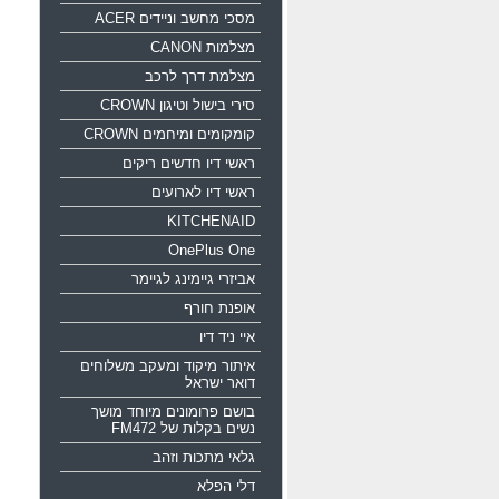
מסכי מחשב וניידים ACER
מצלמות CANON
מצלמת דרך לרכב
סירי בישול וטיגון CROWN
קומקומים ומיחמים CROWN
ראשי דיו חדשים ריקים
ראשי דיו לארועים
KITCHENAID
OnePlus One
אביזרי גיימינג לגיימר
אופנת חורף
איי ניד דיו
איתור מיקוד ומעקב משלוחים
דואר ישראל
בושם פרומונים מיוחד מושך
נשים בקלות של FM472
גלאי מתכות וזהב
דלי הפלא