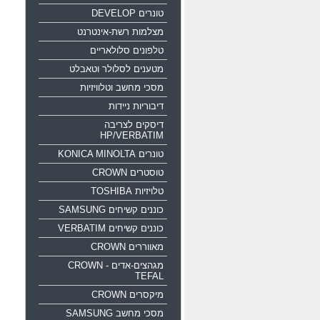
טונרים DEVELOP
מצלמות רשת-אינטרנט
טלפונים סלולאריים
מטענים לסלולר וטאבלט
מסכי מחשב וטלוויזיות
דיבוריות ניידות
דיסקים לצריבה
HP/VERBATIM
טונרים KONICA MINOLTA
טוסטרים CROWN
טלויזיות TOSHIBA
כוננים קשיחים SAMSUNG
כוננים קשיחים VERBATIM
מאווררים CROWN
מגהצים-אדים CROWN -
TEFAL
מיקסרים CROWN
מסכי מחשב SAMSUNG