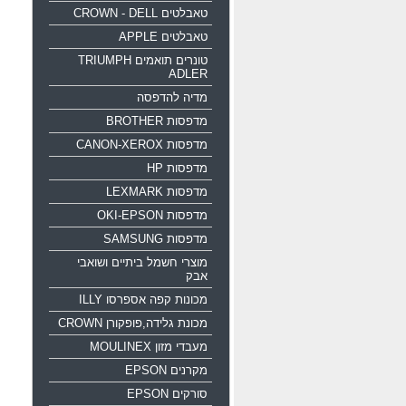
טאבלטים CROWN - DELL
טאבלטים APPLE
טונרים תואמים TRIUMPH
ADLER
מדיה להדפסה
מדפסות BROTHER
מדפסות CANON-XEROX
מדפסות HP
מדפסות LEXMARK
מדפסות OKI-EPSON
מדפסות SAMSUNG
מוצרי חשמל ביתיים ושואבי
אבק
מכונות קפה אספרסו ILLY
מכונת גלידה,פופקורן CROWN
מעבדי מזון MOULINEX
מקרנים EPSON
סורקים EPSON