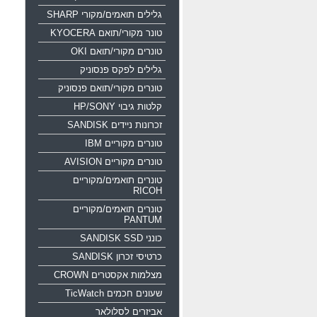
גלילים תואמים/מקורי SHARP
טונר מקורי/תואם KYOCERA
טונרים מקורי/תואם OKI
גלילים לפקס פנסוניק
טונרים מקורי/תואם פנסוניק
קלטות גיבוי HP/SONY
זכרונות ניידים SANDISK
טונרים מקוריים IBM
טונרים מקוריים AVISION
טונרים תואמים/מקוריים
RICOH
טונרים תואמים/מקוריים
PANTUM
כונני SANDISK SSD
כרטיסי זכרון SANDISK
מצלמות אקסטרים CROWN
שעונים חכמים TicWatch
אביזרים לסלולאר