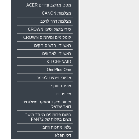
מסכי מחשב וניידים ACER
מצלמות CANON
מצלמת דרך לרכב
סירי בישול וטיגון CROWN
קומקומים ומיחמים CROWN
ראשי דיו חדשים ריקים
ראשי דיו לארועים
KITCHENAID
OnePlus One
אביזרי גיימינג לגיימר
אופנת חורף
איי ניד דיו
איתור מיקוד ומעקב משלוחים
דואר ישראל
בושם פרומונים מיוחד מושך
נשים בקלות של FM472
גלאי מתכות וזהב
דלי הפלא