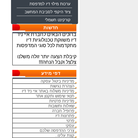
ערכות מילוי דיו למדפסת
ציוד היקפי לסביבת המחשב
קורקינט חשמלי
חדשות
ברוכים הבאים לחברת איי ניד
דיו משווקת טכנולוגיות דיו
מתקדמות לכל סוגי המדפסות
קיבלת הצעה יותר זולה משלנו
צלצל וקבל הנחה!!!
מתחייבים להיות הכי זולים
בארץ בראשי הדיו והטונרים
דפי מידע
התואמים, יש אפשרות למשלוח
מדיניות ביטול עסקה
מהיום להיום
הצהרת נגישות
מדיניות משלוח באתר איי ניד דיו
המחירים באתר אינם סופיים,יש
תנאי שימוש ותקנון אתר
הנחה על קניה כמותית פרטים
מדיניות פרטיות
שאלות ותשובות
במרכז ההזמנות
פרופיל חברה
פתרונות דיו
מאמינים אך ורק ביחס אישי
פרטי
הוגן ובהקשבה
עסקי
ללקוחות.בזכותכם הצלחתנו
צרכי ההדפסה שלכם
קצת עלינו..