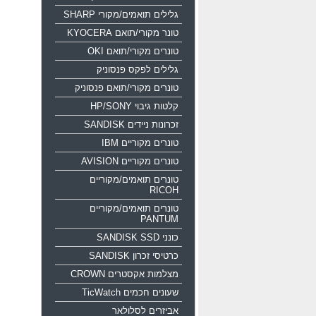
גלילים תואמים/מקורי SHARP
טונר מקורי/תואם KYOCERA
טונרים מקורי/תואם OKI
גלילים לפקס פנסוניק
טונרים מקורי/תואם פנסוניק
קלטות גיבוי HP/SONY
זכרונות ניידים SANDISK
טונרים מקוריים IBM
טונרים מקוריים AVISION
טונרים תואמים/מקוריים
RICOH
טונרים תואמים/מקוריים
PANTUM
כונני SANDISK SSD
כרטיסי זכרון SANDISK
מצלמות אקסטרים CROWN
שעונים חכמים TicWatch
אביזרים לסלולאר