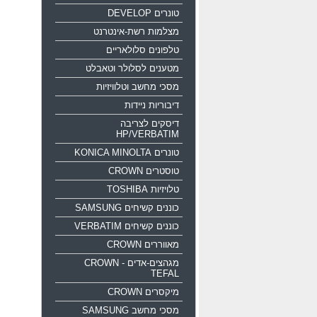
טונרים DEVELOP
מצלמות רשת-אינטרנט
טלפונים סלולאריים
מטענים לסלולר וטאבלט
מסכי מחשב וטלוויזיות
דיבוריות ניידות
דיסקים לצריבה
HP/VERBATIM
טונרים KONICA MINOLTA
טוסטרים CROWN
טלויזיות TOSHIBA
כוננים קשיחים SAMSUNG
כוננים קשיחים VERBATIM
מאווררים CROWN
מגהצים-אדים CROWN -
TEFAL
מיקסרים CROWN
מסכי מחשב SAMSUNG