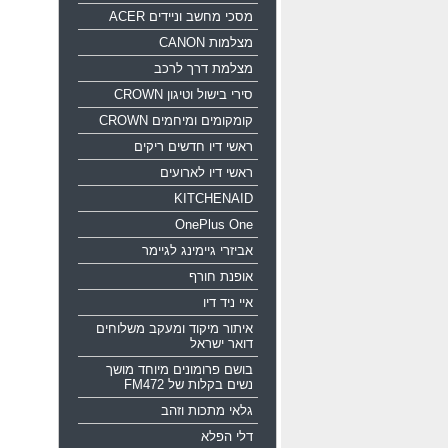
מסכי מחשב וניידים ACER
מצלמות CANON
מצלמת דרך לרכב
סירי בישול וטיגון CROWN
קומקומים ומיחמים CROWN
ראשי דיו חדשים ריקים
ראשי דיו לארועים
KITCHENAID
OnePlus One
אביזרי גיימינג לגיימר
אופנת חורף
איי ניד דיו
איתור מיקוד ומעקב משלוחים
דואר ישראל
בושם פרומונים מיוחד מושך
נשים בקלות של FM472
גלאי מתכות וזהב
דלי הפלא