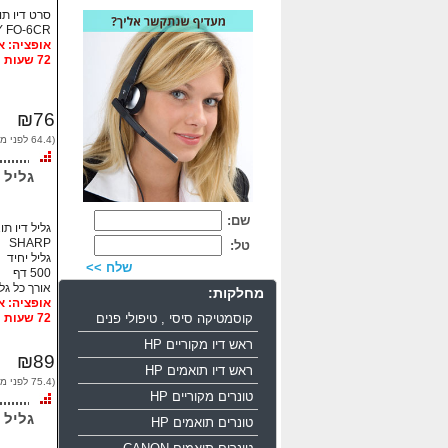
סרט דיו תואם  SHARP
 FO-6CR
72 שעות
₪76
(64.4 לפני מע"מ)
גליל דיו ת
שם:
SHARP
טל:
גליל יחיד
שלח >>
500 דף
אורך כל גליל 135
מחלקות:
קוסמטיקה סיסי , טיפולי פנים
72 שעות
ראש דיו מקוריים HP
₪89
ראש דיו תואמים HP
(75.4 לפני מע"מ)
טונרים מקוריים HP
גליל דיו מ
טונרים תואמים HP