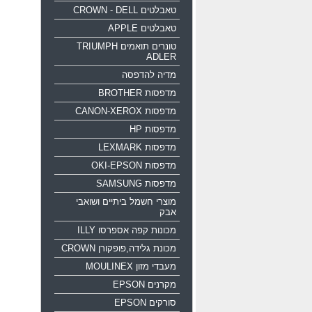
טאבלטים CROWN - DELL
טאבלטים APPLE
טונרים תואמים TRIUMPH
ADLER
מדיה להדפסה
מדפסות BROTHER
מדפסות CANON-XEROX
מדפסות HP
מדפסות LEXMARK
מדפסות OKI-EPSON
מדפסות SAMSUNG
מוצרי חשמל ביתיים ושואבי
אבק
מכונות קפה אספרסו ILLY
מכונת גלידה,פופקורן CROWN
מעבדי מזון MOULINEX
מקרנים EPSON
סורקים EPSON