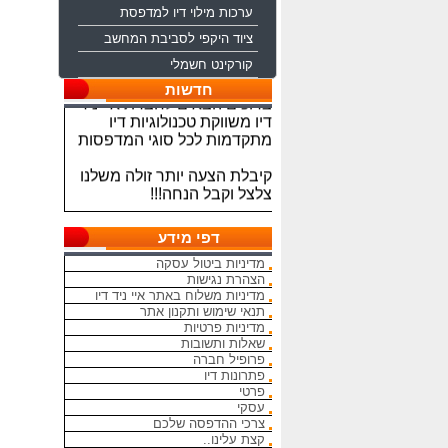
ערכות מילוי דיו למדפסת
ציוד היקפי לסביבת המחשב
קורקינט חשמלי
ברוכים הבאים לחברת איי ניד
חדשות
דיו משווקת טכנולוגיות דיו
מתקדמות לכל סוגי המדפסות
קיבלת הצעה יותר זולה משלנו
צלצל וקבל הנחה!!!
מתחייבים להיות הכי זולים
בארץ בראשי הדיו והטונרים
דפי מידע
התואמים, יש אפשרות למשלוח
מדיניות ביטול עסקה
מהיום להיום
הצהרת נגישות
מדיניות משלוח באתר איי ניד דיו
המחירים באתר אינם סופיים,יש
תנאי שימוש ותקנון אתר
הנחה על קניה כמותית פרטים
מדיניות פרטיות
במרכז ההזמנות
שאלות ותשובות
פרופיל חברה
פתרונות דיו
מאמינים אך ורק ביחס אישי
פרטי
הוגן ובהקשבה
עסקי
ללקוחות.בזכותכם הצלחתנו
צרכי ההדפסה שלכם
קצת עלינו..