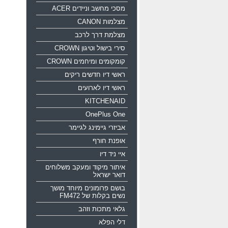
מסכי מחשב וניידים ACER
מצלמות CANON
מצלמת דרך לרכב
סירי בישול וטיגון CROWN
קומקומים ומיחמים CROWN
ראשי דיו חדשים ריקים
ראשי דיו לארועים
KITCHENAID
OnePlus One
אביזרי גיימינג לגיימר
אופנת חורף
איי ניד דיו
איתור מיקוד ומעקב משלוחים
דואר ישראל
בושם פרומונים מיוחד מושך
נשים בקלות של FM472
גלאי מתכות וזהב
דלי הפלא