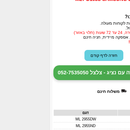
ו?
ת לקוחות מעולה.
ל.
י באזור)
 אספקה מיידית, חניה חינם
ציג - צלצל 052-7535050
משלוח חינם
דגם
ML 2955DW
ML 2955ND