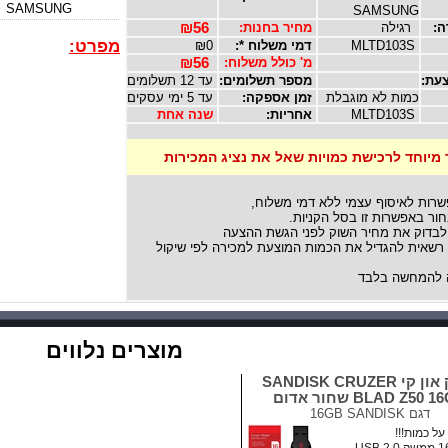
SAMSUNG
SAMSUNG
ה:
רגילה
מחיר בחנות:
₪56
מפרט:
MLTD103S
דמי משלוח *:
₪0
מ' כולל משלוח:
₪56
עת:
מספר תשלומים:
עד 12 תשלומים
כמות לא מוגבלת
זמן אספקה:
עד 5 ימי עסקים
MLTD103S
אחריות:
שנה אחת
 מיוחד לרכישת כמויות שאל את נציג המכירות
שרות לאיסוף עצמי ללא דמי משלוח,
ור באפשרות זו בסל הקניות.
לבדוק את מחיר השוק לפני הגשת ההצעה
אית להגדיל את הכמות המוצעת למכירה לפי שיקול
להמחשה בלבד
מוצרים נלווים
דיסק און קי SANDISK CRUZER
BLAD Z50  שחור אדום
דגם
16GB SANDISK
ל כמות!!!