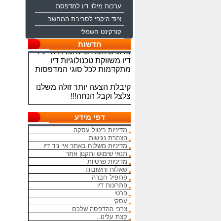
ערכות מילוי דיו למדפסת
ציוד היקפי לסביבת המחשב
קורקינט חשמלי
ברוכים הבאים לחברת איי ניד
חדשות
דיו משווקת טכנולוגיות דיו
מתקדמות לכל סוגי המדפסות
קיבלת הצעה יותר זולה משלנו
צלצל וקבל הנחה!!!
מתחייבים להיות הכי זולים
בארץ בראשי הדיו והטונרים
דפי מידע
התואמים, יש אפשרות למשלוח
מדיניות ביטול עסקה
מהיום להיום
הצהרת נגישות
מדיניות משלוח באתר איי ניד דיו
המחירים באתר אינם סופיים,יש
תנאי שימוש ותקנון אתר
הנחה על קניה כמותית פרטים
מדיניות פרטיות
במרכז ההזמנות
שאלות ותשובות
פרופיל חברה
מאמינים אך ורק ביחס אישי
פתרונות דיו
הוגן ובהקשבה
פרטי
עסקי
ללקוחות.בזכותכם הצלחתנו
צרכי ההדפסה שלכם
קצת עלינו..
בכל שאלה עניין והתלבטות אין