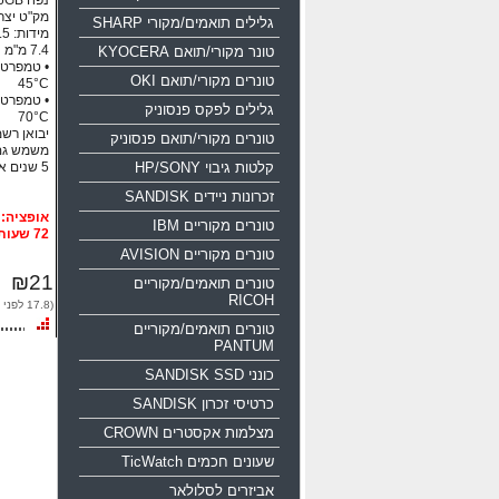
נפח 16GB ממשק USB 2.0
מק"ט יצרן: 0-016g-b35
גלילים תואמים/מקורי SHARP
טונר מקורי/תואם KYOCERA
טונרים מקורי/תואם OKI
45°C
גלילים לפקס פנסוניק
70°C
יבואן רשמי
טונרים מקורי/תואם פנסוניק
משמש גם
קלטות גיבוי HP/SONY
5 שנים אחריות!!!
זכרונות ניידים SANDISK
טונרים מקוריים IBM
72 שעות
טונרים מקוריים AVISION
₪21
טונרים תואמים/מקוריים
RICOH
(17.8 לפני מע"מ)
טונרים תואמים/מקוריים
PANTUM
כונני SANDISK SSD
כרטיסי זכרון SANDISK
מצלמות אקסטרים CROWN
שעונים חכמים TicWatch
אביזרים לסלולאר