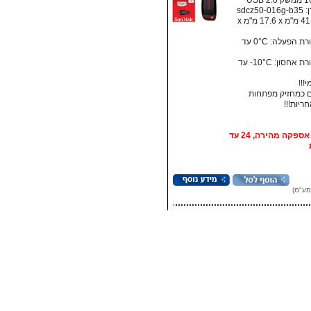
sdcz5
מידות: ‏41.5 מ"מ x ‏17.6 מ"מ x
• טמפרטורת הפעלה: ‏0°C עד
• טמפרטורת אחסון:‏ 10°C- עד
!!!
 כמחזיק מפתחות
אופציה: אספקה מהירה, 24 עד