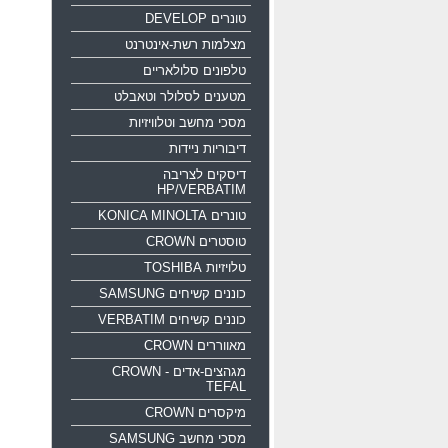
טונרים DEVELOP
מצלמות רשת-אינטרנט
טלפונים סלולאריים
מטענים לסלולר וטאבלט
מסכי מחשב וטלוויזיות
דיבוריות ניידות
דיסקים לצריבה
HP/VERBATIM
טונרים KONICA MINOLTA
טוסטרים CROWN
טלויזיות TOSHIBA
כוננים קשיחים SAMSUNG
כוננים קשיחים VERBATIM
מאווררים CROWN
מגהצים-אדים CROWN -
TEFAL
מיקסרים CROWN
מסכי מחשב SAMSUNG