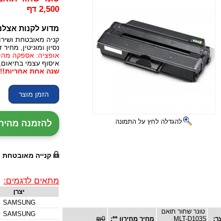
2,500 דף
מדוע לקנות אצלנ
קניה מאובטחת ושירו
נסיון ומוניטין, מחיר זו
אופציה: אספקה מהירה, 24 עד 72 שעות (תלו
איסוף עצמי בתיאום,
שנה אחת אחריות!!!
להגדלה לחץ על התמונה
להזמנה מהירה עם נ
קנייה מאובטחת
מתאים לדגמים:
יצרן
SAMSUNG
טונר שחור תואם
SAMSUNG
ר:
MLT-D103S
מחיר מחירון **:
₪0