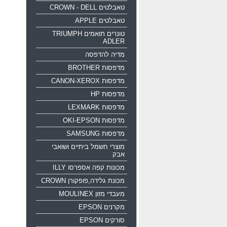
טאבלטים CROWN - DELL
טאבלטים APPLE
טונרים תואמים TRIUMPH
ADLER
מדיה להדפסה
מדפסות BROTHER
מדפסות CANON-XEROX
מדפסות HP
מדפסות LEXMARK
מדפסות OKI-EPSON
מדפסות SAMSUNG
מוצרי חשמל ביתיים ושואבי
אבק
מכונות קפה אספרסו ILLY
מכונת גלידה,פופקורן CROWN
מעבדי מזון MOULINEX
מקרנים EPSON
סורקים EPSON