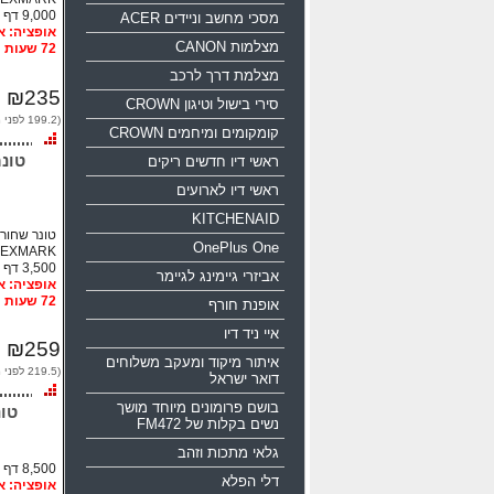
9,000 דף
מסכי מחשב וניידים ACER
מצלמות CANON
72 שעות
מצלמת דרך לרכב
₪235
סירי בישול וטיגון CROWN
(199.2 לפני מע"מ)
קומקומים ומיחמים CROWN
ראשי דיו חדשים ריקים
ראשי דיו לארועים
KITCHENAID
OnePlus One
LEXMARK
3,500 דף
אביזרי גיימינג לגיימר
72 שעות
אופנת חורף
איי ניד דיו
₪259
איתור מיקוד ומעקב משלוחים
(219.5 לפני מע"מ)
דואר ישראל
בושם פרומונים מיוחד מושך
נשים בקלות של FM472
גלאי מתכות וזהב
8,500 דף
דלי הפלא