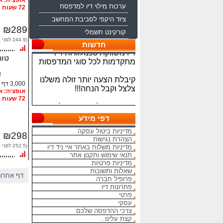
ערכות מילוי דיו למדפסת
72 שעות
ציוד היקפי לסביבת המחשב
₪289
קורקינט חשמלי
ברוכים הבאים לחברת איי ניד
(244.9 לפני מע"מ)
חדשות
דיו משווקת טכנולוגיות דיו
מתקדמות לכל סוגי המדפסות
קיבלת הצעה יותר זולה משלנו
ד
צלצל וקבל הנחה!!!
3,000 דף
72 שעות
מתחייבים להיות הכי זולים
בארץ בראשי הדיו והטונרים
התואמים, יש אפשרות למשלוח
דפי מידע
מהיום להיום
מדיניות ביטול עסקה
₪298
הצהרת נגישות
המחירים באתר אינם סופיים,יש
(252.5 לפני מע"מ)
מדיניות משלוח באתר איי ניד דיו
הנחה על קניה כמותית פרטים
תנאי שימוש ותקנון אתר
במרכז ההזמנות
מדיניות פרטיות
שאלות ותשובות
דף אחרון
פרופיל חברה
מאמינים אך ורק ביחס אישי
פתרונות דיו
הוגן ובהקשבה
פרטי
ללקוחות.בזכותכם הצלחתנו
עסקי
צרכי ההדפסה שלכם
בכל שאלה עניין והתלבטות אין
קצת עלינו..