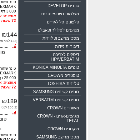
טונרים DEVELOP
LEXMARK
3,000 דף
מצלמות רשת-אינטרנט
72 שעות
טלפונים סלולאריים
מטענים לסלולר וטאבלט
₪144
מסכי מחשב וטלוויזיות
(122 לפני מע"מ)
דיבוריות ניידות
דיסקים לצריבה
HP/VERBATIM
טונרים KONICA MINOLTA
LEXMARK
טוסטרים CROWN
25,000 דף
טלויזיות TOSHIBA
72 שעות
כוננים קשיחים SAMSUNG
כוננים קשיחים VERBATIM
₪189
מאווררים CROWN
(160.2 לפני מע"מ)
מגהצים-אדים CROWN -
TEFAL
מיקסרים CROWN
ד
מסכי מחשב SAMSUNG
LEXMARK