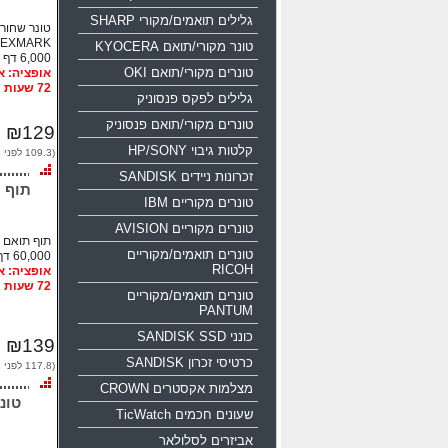
גלילים תואמים/מקורי SHARP
טונר שחור
LEXMARK
טונר מקורי/תואם KYOCERA
6,000 דף
טונרים מקורי/תואם OKI
72 שעות
גלילים לפקס פנסוניק
טונרים מקורי/תואם פנסוניק
₪129
קלטות גיבוי HP/SONY
(109.3 לפני מע"מ)
זכרונות ניידים SANDISK
תוף תואם RK
טונרים מקוריים IBM
טונרים מקוריים AVISION
תוף תואם 50F0Z00 LEXMARK
טונרים תואמים/מקוריים
60,000 דף
RICOH
72 שעות
טונרים תואמים/מקוריים
PANTUM
כונני SANDISK SSD
₪139
כרטיסי זכרון SANDISK
(117.8 לפני מע"מ)
מצלמות אקסטרים CROWN
שעונים חכמים TicWatch
אביזרים לסלולאר