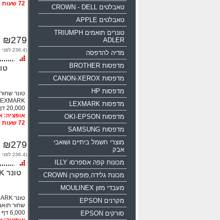
72 שעות
טאבלטים CROWN - DELL
טאבלטים APPLE
טונרים תואמים TRIUMPH
₪279
ADLER
(236.4 לפני מע"מ)
מדיה להדפסה
מדפסות BROTHER
מדפסות CANON-XEROX
מדפסות HP
LEXMARK
מדפסות LEXMARK
20,000 דף
מדפסות OKI-EPSON
72 שעות
מדפסות SAMSUNG
מוצרי חשמל ביתיים ושואבי
₪279
אבק
(236.4 לפני מע"מ)
מכונות קפה אספרסו ILLY
מכונת גלידה,פופקורן CROWN
מעבדי מזון MOULINEX
טונר 
מקרנים EPSON
שחור תואם
6,000 דף
סורקים EPSON